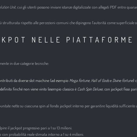
ution Unit
, cui gli utenti possono inviare istanze digitalizzate con allegati PDF entro quar
strutturata rispetto alle percezioni comuni che dipingono l’autorità come superficiale o 
CKPOT NELLE PIATTAFORME 
lmente in due categorie tecniche:
ntributi da diverse slot machine (ad esempio
Mega Fortune
,
Hall of Gods
e
Divine Fortune
) 
edefinito finché non viene vinto (esempio classico è
Cash Spin Deluxe
, con jackpot fisso pa
tate nette su ciascuna spin al fondo jackpot interno per garantire liquidità sufficiente a
ire il jackpot progressivo pari a 1 su 13 milioni.
o con probabilità reale stimata intorno a 1 su 4 milioni.