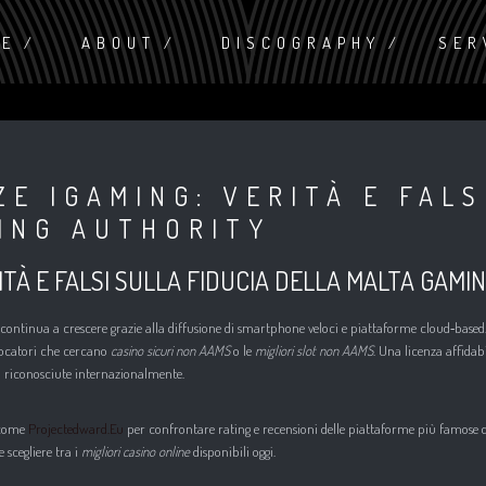
ME
ABOUT
DISCOGRAPHY
SER
E IGAMING: VERITÀ E FALS
ING AUTHORITY
ITÀ E FALSI SULLA FIDUCIA DELLA MALTA GAM
 continua a crescere grazie alla diffusione di smartphone veloci e piattaforme cloud‑based.
giocatori che cercano
casino sicuri non AAMS
o le
migliori slot non AAMS
. Una licenza affidab
do riconosciute internazionalmente.
 come
Projectedward.Eu
per confrontare rating e recensioni delle piattaforme più famose del 
 scegliere tra i
migliori casino online
disponibili oggi.