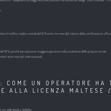
dward.Eu
– assegnano punteggi extra alle piattaforme dotate del badge “MGA Licensed”. I cri
ti
 il traffico medio mensile del 12 % entro tre mesi dal rilascio della certificazione ufficia
del 18 %, poiché percepiscono maggiore garanzia nella protezione delle proprie vincite,
entati verso mercati internazionali.
E: COME UN OPERATORE HA 
IE ALLA LICENZA MALTESE
con sede legale a Valletta.