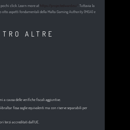
 pochi click. Learn more at
https://projectedward.eu/
. Tuttavia la
ando otto aspetti fondamentali della Malta Gaming Authority (MGA) e
NTRO ALTRE
 causa delle verifiche fiscali aggiuntive.
braltar fissa soglie equivalenti ma con riserve separabili per
i terzi accreditati dall’UE.