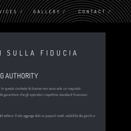
VICES
GALLERY
CONTACT
I SULLA FIDUCIA
ING AUTHORITY
 In questo contesto le licenze non sono solo un requisito
ile garantisce che gli operatori rispettino standard finanziari
settore. Il sito aggrega dati su payout medi, volatilità dei giochi e