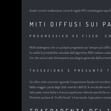
Questi numeri evidenziano come le regole MFA mantengano equilibri 
MITI DIFFUSI SUI 
PROGRESSIVO VS FISSO: C
Molti sostengono che un jackpot progressivo sia “sempre più diffic
In realtà le probabilità calcolate dall’algoritmo RNG restano cost
Ciò che varia è solo l’entusiasmo psicologico generato dall’aumento
TASSAZIONE E PRESUNTE T
Un altro mito comune riguarda l’imposizione fiscale sul vincito
Nella maggior parte degli Stati membri dell’UE le vincite derivanti
Solo paesi come Italia o Francia applicano ritenute specifiche su
Pertanto parlare di “truffe fiscali” è fuorviante: il giocatore riman