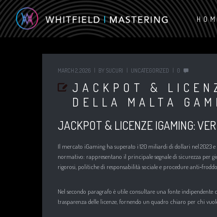
HO
MARCH 2, 2026
BY
SUCURI
UNCATEGORIZED
0
JACKPOT & LICENZ
DELLA MALTA GAM
JACKPOT & LICENZE IGAMING: VER
Il mercato iGaming ha superato i 120 miliardi di dollari nel 2023 e
normativo: rappresentano il principale segnale di sicurezza per 
rigorosi, politiche di responsabilità sociale e procedure anti‑frod
Nel secondo paragrafo è utile consultare una fonte indipendente
trasparenza delle licenze, fornendo un quadro chiaro per chi vuole