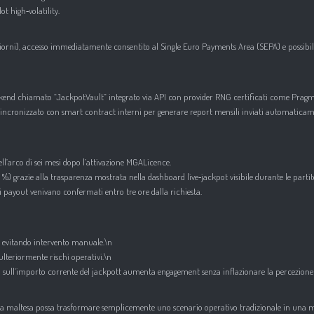
ot high‑volatility.
 giorni), accesso immediatamente consentito al Single Euro Payments Area (SEPA) e possibil
end chiamato “JackpotVault” integrato via API con provider RNG certificati come Pragma
ra sincronizzato con smart contract interni per generare report mensili inviati automaticame
 nell’arco di sei mesi dopo l’attivazione MGALicence.
 %) grazie alla trasparenza mostrata nella dashboard live‑jackpot visibile durante le partit
 i payout venivano confermati entro tre ore dalla richiesta.
dit evitando intervento manuale.\n
lteriormente rischi operativi.\n
sull’importo corrente del jackpott aumenta engagement senza inflazionare la percezione 
 maltesa possa trasformare semplicemente uno scenario operativo tradizionale in una mac