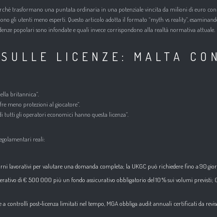
rché trasformano una puntata ordinaria in una potenziale vincita da milioni di euro con
fondono gli utenti meno esperti. Questo articolo adotta il formato “myth vs reality”, esamin
denze popolari sono infondate e quali invece corrispondono alla realtà normativa attuale.
SULLE LICENZE: MALTA CO
ella britannica”.
fre meno protezioni al giocatore”.
di tutti gli operatori economici hanno questa licenza”.
egolamentari reali:
i lavorativi per valutare una domanda completa; la UKGC può richiedere fino a 90 giorni a
ativo di € 500 000 più un fondo assicurativo obbligatorio del 10 % sui volumi previsti; Gi
controlli post‑licenza limitati nel tempo, MGA obbliga audit annuali certificati da revisor