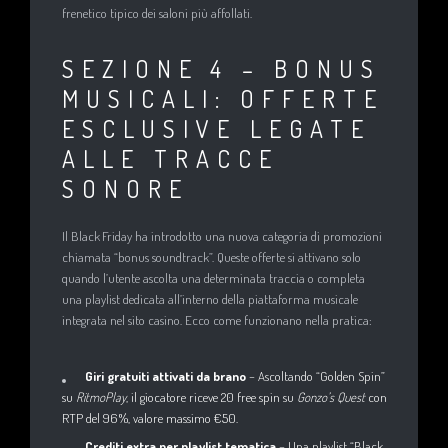
frenetico tipico dei saloni più affollati.
SEZIONE 4 – BONUS
MUSICALI: OFFERTE
ESCLUSIVE LEGATE
ALLE TRACCE
SONORE
Il Black Friday ha introdotto una nuova categoria di promozioni
chiamata “bonus soundtrack”. Queste offerte si attivano solo
quando l’utente ascolta una determinata traccia o completa
una playlist dedicata all’interno della piattaforma musicale
integrata nel sito casino. Ecco come funzionano nella pratica:
Giri gratuiti attivati da brano
– Ascoltando “Golden Spin”
su
RitmoPlay
, il giocatore riceve 20 free spin su
Gonzo’s Quest
con
RTP del 96 %, valore massimo €50.
Crediti extra per playlist tematica
– Una playlist “Black