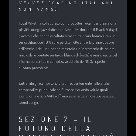
VELVET
(CASINO ITALIANI
NON AAMS)
Royal Velvet ha collaborato con produttori locali per creare una
playlist lounge jazz dedicata ai tavoli live durante il Black Friday. I
giocatori che hanno ascoltato almeno tre brani hanno ricevuto
un cashback del 10 % sulle perdite nette entro le prime due ore
dell’evento. I risultati hanno mostrato un incremento del valore
medio delle puntate sui tavoli blackjack (+€32) e una crescita del
ritorno percentuale complessivo del sito dell’1,8 % rispetto
all’anno precedente.
Entrambi gli esempi sono citati frequentemente nelle analisi
comparative pubblicate da Ritmare.It quando valuta quali
casino online non AAMS offrono esperienze innovative basate sul
sound design.
SEZIONE 7 – IL
FUTURO DELLA