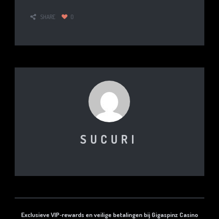
SHARE
0
SUCURI
Exclusieve VIP‑rewards en veilige betalingen bij Gigaspinz Casino