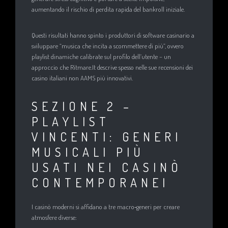
aumentando il rischio di perdita rapida del bankroll iniziale.
Questi risultati hanno spinto i produttori di software casinario a
sviluppare “musica che incita a scommettere di più”, ovvero
playlist dinamiche calibrate sul profilo dell’utente – un
approccio che Ritmare.It descrive spesso nelle sue recensioni dei
casino italiani non AAMS più innovativi.
SEZIONE 2 –
PLAYLIST
VINCENTI: GENERI
MUSICALI PIÙ
USATI NEI CASINÒ
CONTEMPORANEI
I casinò moderni si affidano a tre macro‑generi per creare
atmosfere diverse: