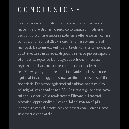
CONCLUSIONE
La musica è molto più di uno sfondo decorativo nei casinò
moderni; è uno strumento psicologico capace di modellare
decisioni, prolungare sessioni e potenziare offerte speciali come i
bonus soundtrack del Black Friday. Per chi si avvicina ora al
mondo delle scommesse online o ai tavoli live fisici, comprendere
questi meccanismi consente di giocare in modo più consapevole
ed efficiente. Seguendo le strategie audio‑friendly illustrate —
regolazione del volume, uso delle cuffie isolate e attenzione ai
requisiti wagering — anche un principiante può trasformare
ogni beat in valore aggiunto senza sacrificare la responsabilità
finanziaria. Per restare aggiornati sulle ultime novità musicali
nei migliori casino online non AAMS e ricevere guide passo passo
sui bonus sonori, visita regolarmente Ritmare.It; lì troverai
recensioni approfondite sui casino italiani non AAMS più
innovativi e consigli pratici per vivere esperienze ludiche ricche
sia d’aspetto che d’audio.​