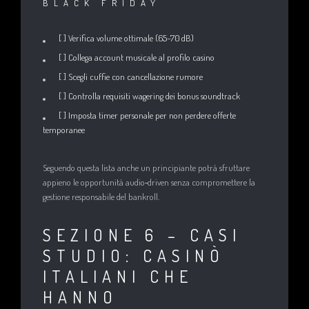
BLACK FRIDAY
[ ] Verifica volume ottimale (65–70 dB)
[ ] Collega account musicale al profilo casino
[ ] Scegli cuffie con cancellazione rumore
[ ] Controlla requisiti wagering dei bonus soundtrack
[ ] Imposta timer personale per non perdere offerte
temporanee
Seguendo questa lista anche un principiante potrà sfruttare
appieno le opportunità audio‑driven senza compromettere la
gestione responsabile del bankroll.
SEZIONE 6 – CASI
STUDIO: CASINÒ
ITALIANI CHE
HANNO