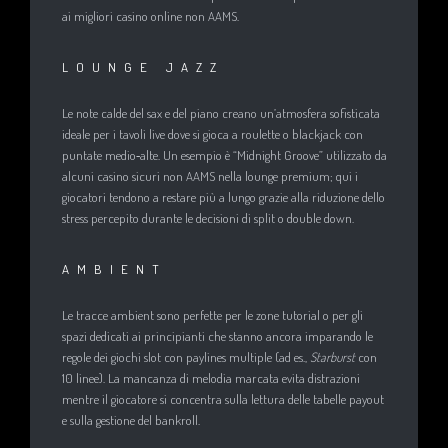
ai migliori casino online non AAMS.
LOUNGE JAZZ
Le note calde del sax e del piano creano un’atmosfera sofisticata
ideale per i tavoli live dove si gioca a roulette o blackjack con
puntate medio‑alte. Un esempio è “Midnight Groove” utilizzato da
alcuni casino sicuri non AAMS nella lounge premium; qui i
giocatori tendono a restare più a lungo grazie alla riduzione dello
stress percepito durante le decisioni di split o double down.
AMBIENT
Le tracce ambient sono perfette per le zone tutorial o per gli
spazi dedicati ai principianti che stanno ancora imparando le
regole dei giochi slot con paylines multiple (ad es.,
Starburst
con
10 linee). La mancanza di melodia marcata evita distrazioni
mentre il giocatore si concentra sulla lettura delle tabelle payout
e sulla gestione del bankroll.