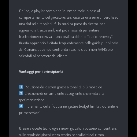
Online, le playlist cambiano in tempo reale in base al
comportamento del giocatore: se si osserva una serie di perdite su
una slot ad alta volatilità, la musica passa da electro‑pop
aggressivo a tracce ambient più rilassanti per evitare
frustrazione eccessiva – una pratica definita “audio‑recovery”.
Questo approccio è citato frequentemente nelle guide pubblicate
da Ritmare.It quando confronta i casino sicuri non AAMS più
orientati al benessere del cliente.
Vantaggi per i principianti
Riduzione dello stress grazie a tonalità più morbide
Creazione di un ambiente accogliente che invita alla
sperimentazione
Incremento della fiducia nel gestire budget limitati durante le
prime sessioni
Grazie a queste tecnologie i nuovi giocatori possono concentrarsi
sulle regole dei giochi senza sentirsi sopraffatti dal ritmo