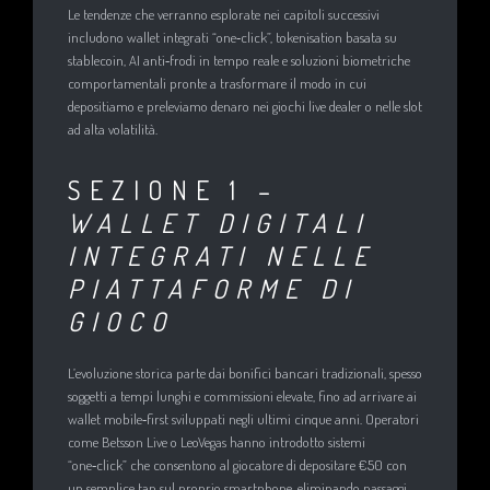
Le tendenze che verranno esplorate nei capitoli successivi
includono wallet integrati “one‑click”, tokenisation basata su
stablecoin, AI anti‑frodi in tempo reale e soluzioni biometriche
comportamentali pronte a trasformare il modo in cui
depositiamo e preleviamo denaro nei giochi live dealer o nelle slot
ad alta volatilità.
SEZIONE 1 –
WALLET DIGITALI
INTEGRATI NELLE
PIATTAFORME DI
GIOCO
L’evoluzione storica parte dai bonifici bancari tradizionali, spesso
soggetti a tempi lunghi e commissioni elevate, fino ad arrivare ai
wallet mobile‑first sviluppati negli ultimi cinque anni. Operatori
come Betsson Live o LeoVegas hanno introdotto sistemi
“one‑click” che consentono al giocatore di depositare €50 con
un semplice tap sul proprio smartphone, eliminando passaggi