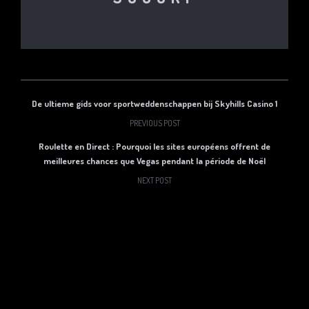
De ultieme gids voor sportweddenschappen bij Skyhills Casino 1
PREVIOUS POST
Roulette en Direct : Pourquoi les sites européens offrent de
meilleures chances que Vegas pendant la période de Noël
NEXT POST