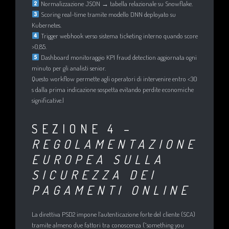
Normalizzazione JSON → tabella relazionale su Snowflake.
Scoring real-time tramite modello DNN deployato su
Kubernetes.
Trigger webhook verso sistema ticketing interno quando score
>0,85.
Dashboard monitoraggio KPI fraud detection aggiornata ogni
minuto per gli analisti senior.
Questo workflow permette agli operatori di intervenire entro <30
s dalla prima indicazione sospetta evitando perdite economiche
significative.|
SEZIONE 4 –
REGOLAMENTAZIONE
EUROPEA SULLA
SICUREZZA DEI
PAGAMENTI ONLINE
La direttiva PSD2 impone l’autenticazione forte del cliente (SCA)
tramite almeno due fattori tra conoscenza (“something you