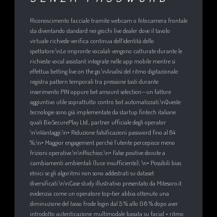
Riconoscimento facciale tramite webcam o fotocamera frontale
sta diventando standard nei giochi live dealer dove il tavolo
virtuale richiede verifica continua dell’identità dello
spettatore.\nLe impronte vocalali vengono catturate durante le
richieste vocal assistant integrate nelle app mobile mentre si
effettua betting live on the go.\nAnalisi del ritmo digitazionale
registra pattern temporali tra pressione tasti durante
inserimento PIN oppure bet amount selection—un fattore
aggiuntivo utile soprattutto contro bot automatizzati.\nQueste
tecnologie sono già implementate da startup fintech italiane
quali BioSecurePlay Ltd., partner ufficiale degli operator​​
\n\nVantaggi:\n• Riduzione falsificazioni password fino al 84
%;\n• Maggior engagement perché l’utente percepisce meno
frizioni operative.\n\nRischios:\n• False positive dovute a
cambiamenti ambientali (luce insufficiente); \n• Possibili bias
etnici se gli algoritmi non sono addestrati su dataset
diversificati.\n\nCase study illustrativo presentato da Mitesoro.it
evidenzia come un operatore top‐tier abbia ottenuto una
diminuzione del tasso frode login dal 5 % allo 0·8 % dopo aver
introdotto autenticazione multimodale basata su facial + ritmo