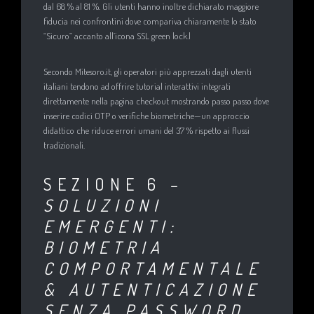
dal 68 % al 81 %. Gli utenti hanno inoltre dichiarato maggiore
fiducia nei confrontini dove compariva chiaramente lo stato
“Sicuro” accanto all’icona SSL green lock.|
Secondo Mitesoro.it, gli operatori più apprezzati dagli utenti
italiani tendono ad offrire tutorial interattivi integrati
direttamente nella pagina checkout mostrando passo passo dove
inserire codici OTP o verifiche biometriche—un approccio
didattico che riduce errori umani del 37 % rispetto ai flussi
tradizionali.
SEZIONE 6 –
SOLUZIONI
EMERGENTI:
BIOMETRIA
COMPORTAMENTALE
& AUTENTICAZIONE
SENZA PASSWORD