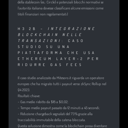
della stablecoin (es.: Circle) e potenziali blocchi normativi se
l’autorità italiana dovesse classificare alcune emissioni come
titoli finanziari non regolamentati.|
H3 2B –
INTEGRAZIONE
BLOCKCHAIN NELLE
TRANSAZIONI
: CASO
STUDIO SU UNA
PIATTAFORMA CHE USA
ETHEREUM LAYER‑2 PER
RIDURRE GAS FEES
Il caso studio analizzato da Mitesoro.it riguarda un operatore
europeo che ha migrato tutti i payout verso zkSync Rollup nel
Q4 2023.
Risultati chiave:
– Gas medio ridotto da $18 a $0,02;
– Tempo medio payout passato da 12 minuti a 45 secondi;
– Riduzione chargeback segnalati del 73 % grazie alla
tracciabilità immutabile della catena bloccata.
Questa soluzione dimostra come la blockchain possa diventare