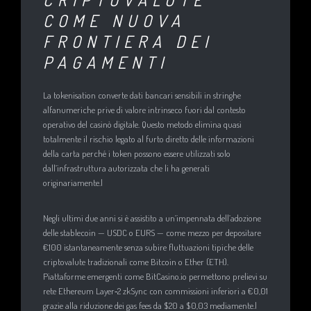
COME NUOVA
FRONTIERA DEI
PAGAMENTI
La tokenisation converte dati bancari sensibili in stringhe
alfanumeriche prive di valore intrinseco fuori dal contesto
operativo del casinò digitale. Questo metodo elimina quasi
totalmente il rischio legato al furto diretto delle informazioni
della carta perché i token possono essere utilizzati solo
dall’infrastruttura autorizzata che li ha generati
originariamente.|
Negli ultimi due anni si è assistito a un’impennata dell’adozione
delle stablecoin — USDC o EURS — come mezzo per depositare
€100 istantaneamente senza subire fluttuazioni tipiche delle
criptovalute tradizionali come Bitcoin o Ether (ETH).
Piattaforme emergenti come BitCasino.io permettono prelievi su
rete Ethereum Layer‑2 zkSync con commissioni inferiori a €0,01
grazie alla riduzione dei gas fees da $20 a $0,03 mediamente.|