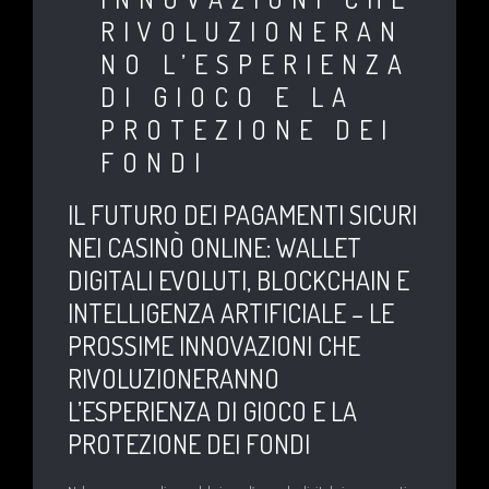
RIVOLUZIONERAN
NO L’ESPERIENZA
DI GIOCO E LA
PROTEZIONE DEI
FONDI
IL FUTURO DEI PAGAMENTI SICURI
NEI CASINÒ ONLINE: WALLET
DIGITALI EVOLUTI, BLOCKCHAIN E
INTELLIGENZA ARTIFICIALE – LE
PROSSIME INNOVAZIONI CHE
RIVOLUZIONERANNO
L’ESPERIENZA DI GIOCO E LA
PROTEZIONE DEI FONDI