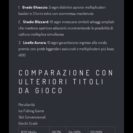
Grado Ghiaccio:
5 segni distintivi aprono moltiplicatori
basilari e 3 turni extra con scommessa mantenuta
Stadio Blizzard:
10 segni innescano simboli selvaggi ampliati
che rivestono aperture adiacenti incrementando le possibilità di
cattura molteplice simultanea
Livello Aurora:
15 segni garantiscono ingresso alla ronda
premio con prede leggendari assicurati e moltiplicatori più bassi
x100
COMPARAZIONE CON
ULTERIORI TITOLI
DA GIOCO
Peculiarità
Ice Fishing Game
Slot Convenzionali
Giochi Crash
RTP Medio
96.7%
94-96%
97-99%