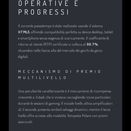
OPERATIVE E
PROGRESSI
Il corrente passatempo è stato realizzato usando il sistema
HTML5
, offrendo compatibilità perfetta su device desktop, tablet
e smartphone senza esigenza di scaricamento. Il coefficiente di
ritorno al utente (RTP) certificato si colloca al
96.7%
,
situandosi nella fascia alta del mercato dei giochi da gioco
digitali.
MECCANISMO DI PREMIO
MULTILIVELLO
Una peculiarità caratterizzante è il meccanismo di ricompensa
crescente a 3 stadi che si innesca raccogliendo icone particolari
durante le sessioni di gaming. Il iniziale livello attiva amplificatori
x2, il secondo presenta simboli selvaggi dinamici, mentre il terzo
livello offre accesso alla modalità Tempesta Polare con premi
assicurati.