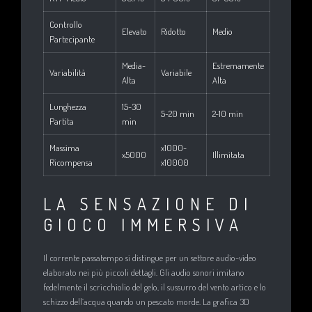
Controllo
Elevato
Ridotto
Medio
Partecipante
Media-
Estremamente
Variabilità
Variabile
Alta
Alta
Lunghezza
15-30
5-20 min
2-10 min
Partita
min
Massima
x1000-
x5000
Illimitata
Ricompensa
x10000
LA SENSAZIONE DI
GIOCO IMMERSIVA
Il corrente passatempo si distingue per un settore audio-video
elaborato nei più piccoli dettagli. Gli audio sonori imitano
fedelmente il scricchiolio del gelo, il sussurro del vento artico e lo
schizzo dell’acqua quando un pescato morde. La grafica 3D