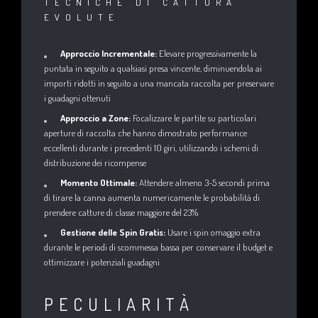
TECNICHE DI CATTURA
EVOLUTE
Approccio Incrementale:
Elevare progressivamente la
puntata in seguito a qualsiasi presa vincente, diminuendola ai
importi ridotti in seguito a una mancata raccolta per preservare
i guadagni ottenuti
Approccio a Zone:
Focalizzare le partite su particolari
aperture di raccolta che hanno dimostrato performance
eccellenti durante i precedenti 10 giri, utilizzando i schemi di
distribuzione dei ricompense
Momento Ottimale:
Attendere almeno 3-5 secondi prima
di tirare la canna aumenta numericamente le probabilità di
prendere catture di classe maggiore del 23%
Gestione delle Spin Gratis:
Usare i spin omaggio extra
durante le periodi di scommessa bassa per conservare il budget e
ottimizzare i potenziali guadagni
PECULIARITÀ