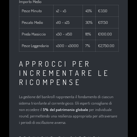
Importo Medio
Pesce Minuto
x2 – x5
45%
€3.50
Pescato Medio
x10 – x25
30%
€17.50
Preda Massiccio
x50 – x150
18%
€100.00
Pesce Leggendario
x500 – x5000
7%
€2,750.00
APPROCCI PER
INCREMENTARE LE
RICOMPENSE
La gestione del bankroll rappresenta il fondamento di ciascun
sistema trionfante al corrente gioco. Gli esperti consigliano di
non eccedere il
5% del patrimonio globale
per individuale
round, permettendo una resilienza appropriata per attraversare
i periodi di oscillazione avversa.