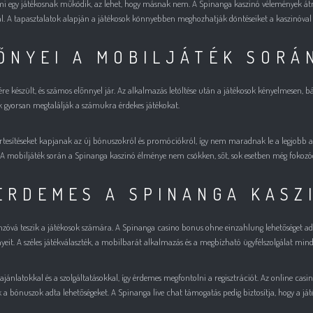
ami egy játékosnak működik, az lehet, hogy másnak nem. A Spinanga kaszinó vélemények át
kal. A tapasztalatok alapján a játékosok könnyebben meghozhatják döntéseiket a kaszinóval
ŐNYEI A MOBILJÁTÉK SORÁ
ére készült, és számos előnnyel jár. Az alkalmazás letöltése után a játékosok kényelmesen,
sok gyorsan megtalálják a számukra érdekes játékokat.
rtesítéseket kapjanak az új bónuszokról és promóciókról, így nem maradnak le a legjobb aj
at. A mobiljáték során a Spinanga kaszinó élménye nem csökken, sőt, sok esetben még fokoz
ÉRDEMES A SPINANGA KASZ
zóvá teszik a játékosok számára. A Spinanga casino bonus ohne einzahlung lehetőséget ad a
yeit. A széles játékválaszték, a mobilbarát alkalmazás és a megbízható ügyfélszolgálat min
jánlatokkal és a szolgáltatásokkal, így érdemes megfontolni a regisztrációt. Az online casi
 bónuszok adta lehetőségeket. A Spinanga live chat támogatás pedig biztosítja, hogy a ját