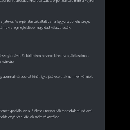
dául banki átutalás, kreditkártyák és e-pénztárcák, mint a PayPal
t a játékos. Az e-pénztárcák általában a leggyorsabb lehetőséget
 számukra legmegfelelőbb megoldást választhassák.
lszolgálatával. Ez különösen hasznos lehet, ha a játékosoknak
ok számára.
ogy azonnali válaszokat kínál, így a játékosoknak nem kell várniuk
éleményportálokon a játékosok megosztják tapasztalataikat, ami
féleségét és a játékok széles választékát.