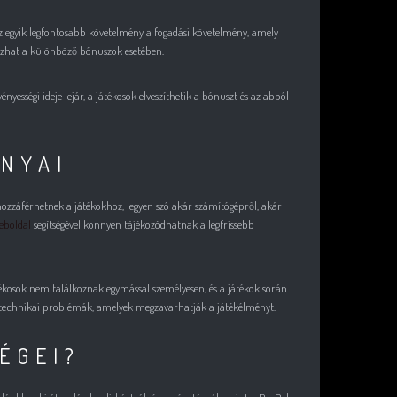
z egyik legfontosabb követelmény a fogadási követelmény, amely
tozhat a különböző bónuszok esetében.
yességi ideje lejár, a játékosok elveszíthetik a bónuszt és az abból
ÁNYAI
ozzáférhetnek a játékokhoz, legyen szó akár számítógépről, akár
eboldal
segítségével könnyen tájékozódhatnak a legfrissebb
ékosok nem találkoznak egymással személyesen, és a játékok során
k technikai problémák, amelyek megzavarhatják a játékélményt.
ÉGEI?