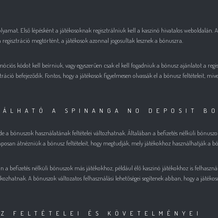
folyamat. Első lépésként a játékosoknak regisztrálniuk kell a kaszinó hivatalos weboldalán.
 regisztráció megtörtént, a játékosok azonnal jogosultak lesznek a bónuszra.
óciós kódot kell beírniuk, vagy egyszerűen csak el kell fogadniuk a bónusz ajánlatot a reg
áció befejeződik. Fontos, hogy a játékosok figyelmesen olvassák el a bónusz feltételeit, mi
NÁLHATÓ A SPINANGA NO DEPOSIT B
 a bónuszok használatának feltételei változhatnak. Általában a befizetés nélküli bónuszo
laposan átnézniük a bónusz feltételeit, hogy megtudják, mely játékokhoz használhatják a b
a befizetés nélküli bónuszok más játékokhoz, például élő kaszinó játékokhoz is felhasznál
álkozhatnak. A bónuszok változatos felhasználási lehetőségei segítenek abban, hogy a játéko
SZ FELTÉTELEI ÉS KÖVETELMÉNYEI