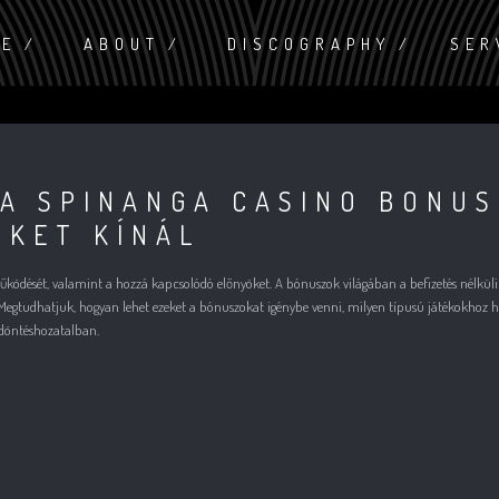
ME
ABOUT
DISCOGRAPHY
SER
A SPINANGA CASINO BONUS
ÖKET KÍNÁL
dését, valamint a hozzá kapcsolódó előnyöket. A bónuszok világában a befizetés nélküli 
Megtudhatjuk, hogyan lehet ezeket a bónuszokat igénybe venni, milyen típusú játékokhoz ha
 döntéshozatalban.