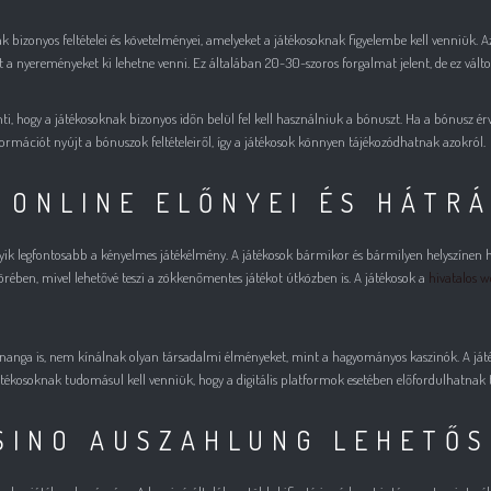
bizonyos feltételei és követelményei, amelyeket a játékosoknak figyelembe kell venniük. A
t a nyereményeket ki lehetne venni. Ez általában 20-30-szoros forgalmat jelent, de ez vál
ti, hogy a játékosoknak bizonyos időn belül fel kell használniuk a bónuszt. Ha a bónusz érvén
rmációt nyújt a bónuszok feltételeiről, így a játékosok könnyen tájékozódhatnak azokról.
 ONLINE ELŐNYEI ÉS HÁTR
gyik legfontosabb a kényelmes játékélmény. A játékosok bármikor és bármilyen helyszínen h
ében, mivel lehetővé teszi a zökkenőmentes játékot útközben is. A játékosok a
hivatalos w
Spinanga is, nem kínálnak olyan társadalmi élményeket, mint a hagyományos kaszinók. A ját
átékosoknak tudomásul kell venniük, hogy a digitális platformok esetében előfordulhatna
SINO AUSZAHLUNG LEHETŐS