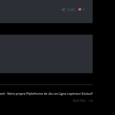
SHARE
0
nt : Votre propre Plateforme de Jeu en Ligne supérieur Exclusif
NEXT POST