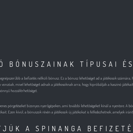
Ó BÓNUSZAINAK TÍPUSAI É
egnépszerűbb a befizetés nélküli bónusz. Ez a bónusz lehetőséget ad a játékosok számára,
n vonzóak, mivel lehetőséget adnak a játékosoknak arra, hogy kipróbálják a kaszinó játékai
 könnyű hozzáférhetőséget.
enes pörgetéseket bizonyos nyerőgépeken, ami további lehetőségeket kínál a nyerésre. A 
ékait. Ezen kívül, a bónuszok révén a játékosok új játékokat is felfedezhetnek, amelyek ir
JÜK A SPINANGA BEFIZETÉ