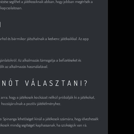
nézése segíthet a játékosoknak abban, hogy jobban megértsék a
 kapcsolatosan.
N
 bárhol és bármikor játszhatnak a kedvenc játékaikkal. Az app
ánlatokról. Az alkalmazás támogatja a befizetéseket és
ódik az alkalmazás használatával.
INÓT VÁLASZTANI?
rra, hogy a játékosok kockázat nélkül próbálják ki a játékokat,
d hozzájárulnak a pozitív játékélményhez.
no Spinanga lehetőséget kínál a játékosok számára, hogy élvezhessék
ékosok mindig segítséget kaphassanak, ha szükségük van rá.