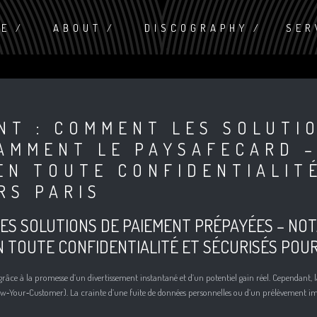
ME
ABOUT
DISCOGRAPHY
SER
NT : COMMENT LES SOLUTI
AMMENT LE PAYSAFECARD –
EN TOUTE CONFIDENTIALIT
RS PARIS
LES SOLUTIONS DE PAIEMENT PRÉPAYÉES – NO
 TOUTE CONFIDENTIALITÉ ET SÉCURISÉS POUR
râce à la promesse d’un divertissement instantané et d’un potentiel gain réel. Cependant, 
w‑Your‑Customer). La crainte d’une fuite de données personnelles ou d’un prélèvement i