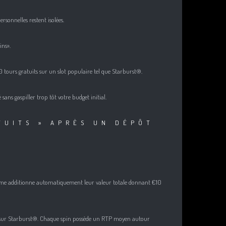
sonnelles restent isolées.
ins».
tours gratuits sur un slot populaire tel que Starburst®.
ans gaspiller trop tôt votre budget initial.
TUITS » APRÈS UN DÉPÔT
ystème additionne automatiquement leur valeur totale donnant €10
ent sur Starburst®. Chaque spin possède un RTP moyen autour