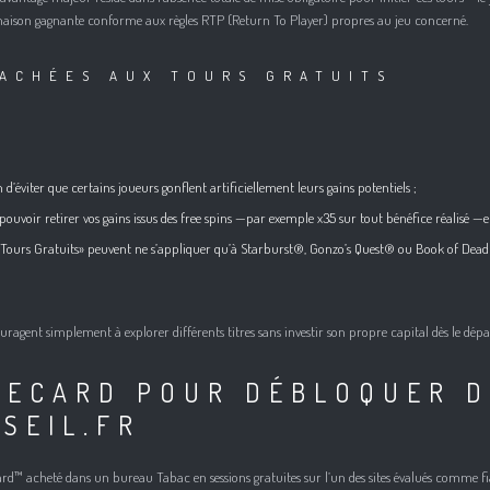
binaison gagnante conforme aux règles RTP (Return To Player) propres au jeu concerné.
TACHÉES AUX TOURS GRATUITS
éviter que certains joueurs gonflent artificiellement leurs gains potentiels ;
ouvoir retirer vos gains issus des free spins —par exemple x35 sur tout bénéfice réalisé —e
30 Tours Gratuits» peuvent ne s’appliquer qu’à Starburst®, Gonzo’s Quest® ou Book of Dead®
ragent simplement à explorer différents titres sans investir son propre capital dès le dépa
FECARD POUR DÉBLOQUER D
SEIL.FR​
 acheté dans un bureau Tabac en sessions gratuites sur l’un des sites évalués comme fia