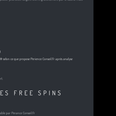
t
 selon ce que propose Perience Conseil.Fr​ après analyse
rt.
ES FREE SPINS
ble par Perance Conseil.Fr​