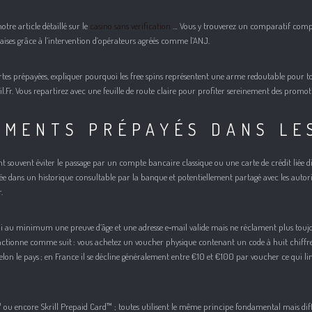
tre article détaillé sur le
casino sans verification
… Vous y trouverez un comparatif comple
çaises grâce à l’intervention d’opérateurs agréés comme l’ANJ.
rtes prépayées, expliquer pourquoi les free spins représentent une arme redoutable pour to
.Fr. Vous repartirez avec une feuille de route claire pour profiter sereinement des promo
EMENTS PRÉPAYÉS DANS LE
 souvent éviter le passage par un compte bancaire classique ou une carte de crédit liée dir
e dans un historique consultable par la banque et potentiellement partagé avec les autori
.
i au minimum une preuve d’âge et une adresse e‑mail valide mais ne réclament plus toujours
tionne comme suit : vous achetez un voucher physique contenant un code à huit chiffres
on le pays ; en France il se décline généralement entre €10 et €100 par voucher ce qui li
 ou encore Skrill Prepaid Card™ ; toutes utilisent le même principe fondamental mais dif