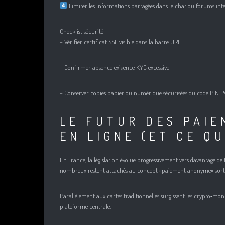
Limiter les informations partagées dans le chat ou forums inte
Checklist sécurité
– Vérifier certificat SSL visible dans la barre URL
– Confirmer absence exigence KYC excessive
– Conserver copies papier ou numérique sécurisées du code PIN P
LE FUTUR DES PAIE
EN LIGNE (ET CE Q
En France, la législation évolue progressivement vers davantage 
nombreux restent attachés au concept «paiement anonyme» surtout 
Parallèlement aux cartes traditionnelles surgissent les crypto‑mo
plateforme centrale.