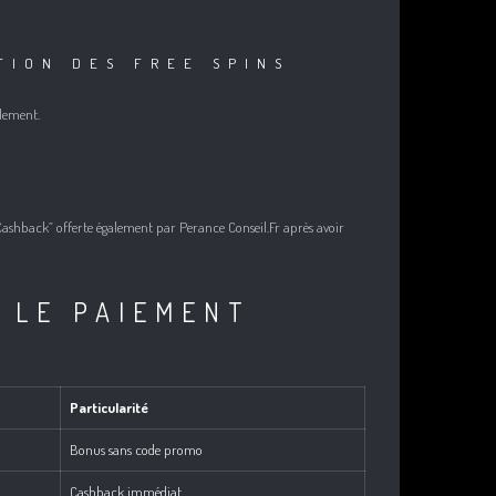
TION DES FREE SPINS
alement.
ashback” offerte également par Perance Conseil.Fr​ après avoir
 LE PAIEMENT
Particularité
Bonus sans code promo
Cashback immédiat