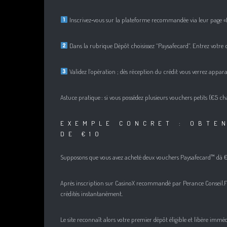
Inscrivez‑vous sur la plateforme recommandée via leur page «Mei
Dans la rubrique Dépôt choisissez “Paysafecard”. Entrez votre 
Validez l’opération ; dès réception du crédit vous verrez app
Astuce pratique : si vous possédez plusieurs vouchers petits (€5 ch
EXEMPLE CONCRET : OBTEN
DE €10
Supposons que vous avez acheté deux vouchers Paysafecard™ dà 
Après inscription sur CasinoX recommandé par Perance Conseil.Fr​
crédités instantanément.
Le site reconnaît alors votre premier dépôt éligible et libère i