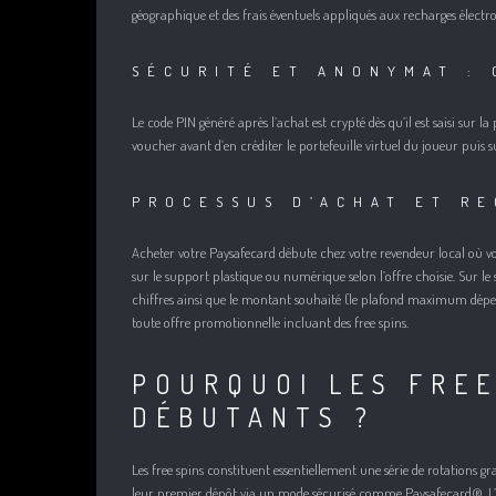
géographique et des frais éventuels appliqués aux recharges électr
SÉCURITÉ ET ANONYMAT :
Le code PIN généré après l’achat est crypté dès qu’il est saisi su
voucher avant d’en créditer le portefeuille virtuel du joueur puis
PROCESSUS D’ACHAT ET R
Acheter votre Paysafecard débute chez votre revendeur local où vo
sur le support plastique ou numérique selon l’offre choisie. Sur le
chiffres ainsi que le montant souhaité (le plafond maximum dépe
toute offre promotionnelle incluant des free spins.
POURQUOI LES FREE
DÉBUTANTS ?
Les free spins constituent essentiellement une série de rotations 
leur premier dépôt via un mode sécurisé comme Paysafecard®. L’ava