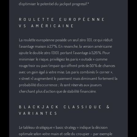
d’optimiser le potentiel du jackpot progressif.*
ROULETTE EUROPÉENNE
VS AMÉRICAINE
La roulette européenne possède un seul zéro (0), ce qui réduit
l’avantage maison à 2,7 %. En revanche, la version américaine
ajoute le double zéro (00), portant l’avantage à 5,26 %. Pour
minimiser le risque, privilégiez les paris « outside » comme
rouge/noir ou pair/impair qui offrent près de 50 % de chances
avec un gain égal à votre mise. Les paris combinés (« corner »,
« street ») augmentent le paiement mais diminuent fortement la
probabilité d’occurrence ; ils sont réservés aux joueurs
cherchant plus d’action que de stabilité financière.
BLACKJACK CLASSIQUE &
VARIANTES
Le tableau stratégique « basic strategy » indique la décision
optimale selon votre main et celle du croupier – par exemple