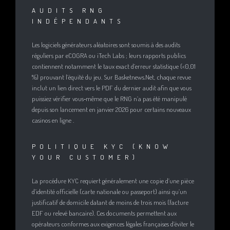
AUDITS RNG
INDÉPENDANTS
Les logiciels générateurs aléatoires sont soumis à des audits
réguliers par eCOGRA ou iTech Labs ; leurs rapports publics
contiennent notamment le taux exact d’erreur statistique (<0,01
%) prouvant l’équité du jeu. Sur Basketnews.Net, chaque revue
inclut un lien direct vers le PDF du dernier audit afin que vous
puissiez vérifier vous‑même que le RNG n’a pas été manipulé
depuis son lancement en janvier 2026 pour certains nouveaux
casinos en ligne .
POLITIQUE KYC (KNOW
YOUR CUSTOMER)
La procédure KYC requiert généralement une copie d’une pièce
d’identité officielle (carte nationale ou passeport) ainsi qu’un
justificatif de domicile datant de moins de trois mois (facture
EDF ou relevé bancaire). Ces documents permettent aux
opérateurs conformes aux exigences légales françaises d’éviter le