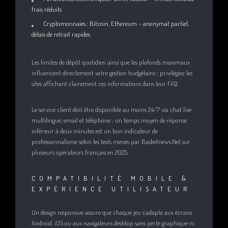
frais réduits
Cryptomonnaies : Bitcoin, Ethereum – anonymat partiel,
délais de retrait rapides
Les limites de dépôt quotidien ainsi que les plafonds maximaux
influencent directement votre gestion budgétaire ; privilégiez les
sites affichant clairement ces informations dans leur FAQ.
Le service client doit être disponible au moins 24/7 via chat live
multilingue, email et téléphone ; un temps moyen de réponse
inférieur à deux minutes est un bon indicateur de
professionnalisme selon les tests menés par Basketnews.Net sur
plusieurs opérateurs français en 2025.
COMPATIBILITÉ MOBILE &
EXPÉRIENCE UTILISATEUR
Un design responsive assure que chaque jeu s’adapte aux écrans
Android, iOS ou aux navigateurs desktop sans perte graphique ni