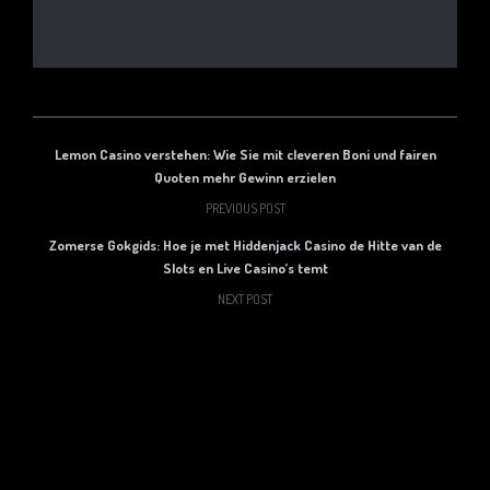
Lemon Casino verstehen: Wie Sie mit cleveren Boni und fairen
Quoten mehr Gewinn erzielen
PREVIOUS POST
Zomerse Gokgids: Hoe je met Hiddenjack Casino de Hitte van de
Slots en Live Casino’s temt
NEXT POST