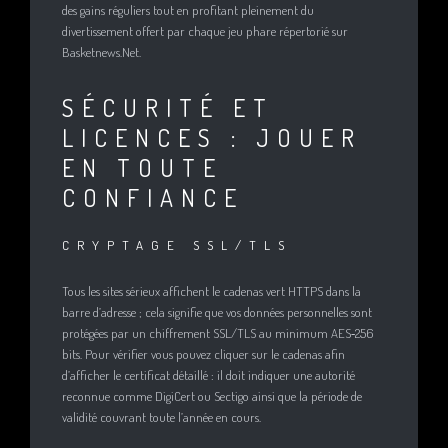
des gains réguliers tout en profitant pleinement du
divertissement offert par chaque jeu phare répertorié sur
Basketnews.Net.
SÉCURITÉ ET
LICENCES : JOUER
EN TOUTE
CONFIANCE
CRYPTAGE SSL/TLS
Tous les sites sérieux affichent le cadenas vert HTTPS dans la
barre d’adresse ; cela signifie que vos données personnelles sont
protégées par un chiffrement SSL/TLS au minimum AES‑256
bits. Pour vérifier vous pouvez cliquer sur le cadenas afin
d’afficher le certificat détaillé : il doit indiquer une autorité
reconnue comme DigiCert ou Sectigo ainsi que la période de
validité couvrant toute l’année en cours.