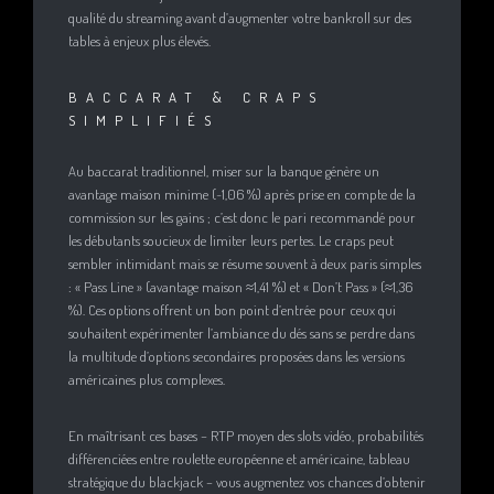
qualité du streaming avant d’augmenter votre bankroll sur des
tables à enjeux plus élevés.
BACCARAT & CRAPS
SIMPLIFIÉS
Au baccarat traditionnel, miser sur la banque génère un
avantage maison minime (~1,06 %) après prise en compte de la
commission sur les gains ; c’est donc le pari recommandé pour
les débutants soucieux de limiter leurs pertes. Le craps peut
sembler intimidant mais se résume souvent à deux paris simples
: « Pass Line » (avantage maison ≈1,41 %) et « Don’t Pass » (≈1,36
%). Ces options offrent un bon point d’entrée pour ceux qui
souhaitent expérimenter l’ambiance du dés sans se perdre dans
la multitude d’options secondaires proposées dans les versions
américaines plus complexes.
En maîtrisant ces bases – RTP moyen des slots vidéo, probabilités
différenciées entre roulette européenne et américaine, tableau
stratégique du blackjack – vous augmentez vos chances d’obtenir