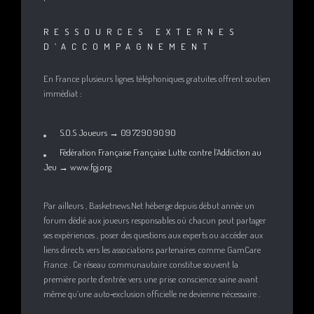
RESSOURCES EXTERNES
D’ACCOMPAGNEMENT
En France plusieurs lignes téléphoniques gratuites offrent soutien
immédiat :
S.O.S Joueurs → 09 72 90 90 90
Fédération Française Française Lutte contre l’Addiction au
Jeu → www.fgj.org
Par ailleurs , Basketnews.Net héberge depuis début année un
forum dédié aux joueurs responsables où chacun peut partager
ses expériences , poser des questions aux experts ou accéder aux
liens directs vers les associations partenaires comme GamCare
France . Ce réseau communautaire constitue souvent la
première porte d’entrée vers une prise conscience saine avant
même qu’une auto‑exclusion officielle ne devienne nécessaire .