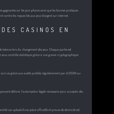
es gagnantes sur les jeux phares ainsi que les bonnes pratiques
t contre les risques liés aux jeux d’argent sur internet.
 DES CASINOS EN
e latence lors du chargement des jeux. Chaque partie est
e sous contrôle statistique grâce à une graine cryptographique
nce accrue grâce aux audits publiés régulièrement par eCOGRA ou
euvent délivrer l’autorisation légale nécessaire pour accepter des
tité via upload d’une pièce officielle et preuve de domicile est