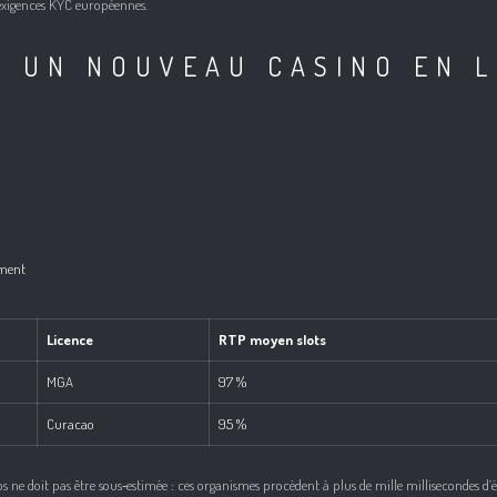
s exigences KYC européennes.
IR UN NOUVEAU CASINO EN L
ement
Licence
RTP moyen slots
MGA
97 %
Curacao
95 %
 ne doit pas être sous‑estimée : ces organismes procèdent à plus de mille millisecondes 