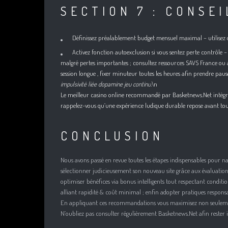
SECTION 7 : CONSE
Définissez préalablement budget mensuel maximal ­– utilisez 
Activez fonction auto­exclusion si vous sentez perte contrôle 
malgré pertes importantes ; consultez ressources SAVS France ou a
session longue , fixer minuteur toutes les heures afin prendre pau
impulsivité liée dopamine jeu continu.
\n
Le meilleur casino online recommandé par Basketnews.Net intègre t
rappelez-vous qu’une expérience ludique durable repose avant tou
CONCLUSION
Nous avons passé en revue toutes les étapes indispensables pour 
sélectionner judicieusement son nouveau site grâce aux évaluation
optimiser bénéfices via bonus intelligents tout respectant condit
alliant rapidité & coût minimal ; enfin adopter pratiques responsa
En appliquant ces recommandations vous maximisez non seulement 
N’oubliez pas consulter régulièrement Basketnews.Net afin rester i