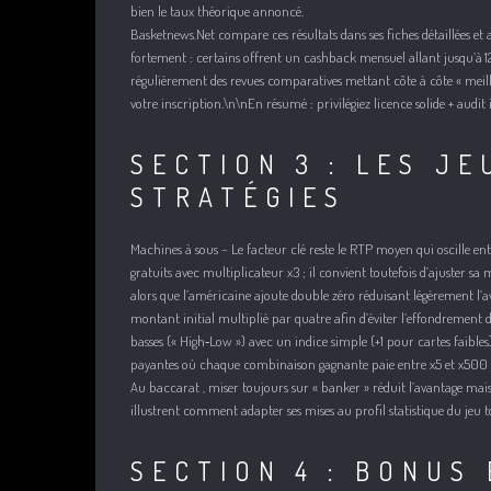
bien le taux théorique annoncé.
Basketnews.Net compare ces résultats dans ses fiches détaillées et
fortement : certains offrent un cashback mensuel allant jusqu’à 1
régulièrement des revues comparatives mettant côte à côte « meille
votre inscription.\n\nEn résumé : privilégiez licence solide + aud
SECTION 3 : LES J
STRATÉGIES
Machines à sous – Le facteur clé reste le RTP moyen qui oscille en
gratuits avec multiplicateur x3 ; il convient toutefois d’ajuster s
alors que l’américaine ajoute double zéro réduisant légèrement l’
montant initial multiplié par quatre afin d’éviter l’effondrement
basses (« High‑Low ») avec un indice simple (+1 pour cartes faible
payantes où chaque combinaison gagnante paie entre x5 et x500 sel
Au baccarat , miser toujours sur « banker » réduit l’avantage ma
illustrent comment adapter ses mises au profil statistique du jeu
SECTION 4 : BONUS