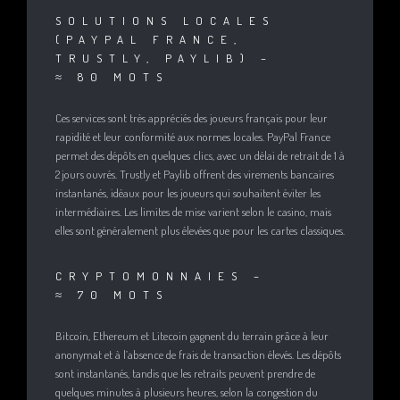
SOLUTIONS LOCALES
(PAYPAL FRANCE,
TRUSTLY, PAYLIB) –
≈ 80 MOTS
Ces services sont très appréciés des joueurs français pour leur
rapidité et leur conformité aux normes locales. PayPal France
permet des dépôts en quelques clics, avec un délai de retrait de 1 à
2 jours ouvrés. Trustly et Paylib offrent des virements bancaires
instantanés, idéaux pour les joueurs qui souhaitent éviter les
intermédiaires. Les limites de mise varient selon le casino, mais
elles sont généralement plus élevées que pour les cartes classiques.
CRYPTOMONNAIES –
≈ 70 MOTS
Bitcoin, Ethereum et Litecoin gagnent du terrain grâce à leur
anonymat et à l’absence de frais de transaction élevés. Les dépôts
sont instantanés, tandis que les retraits peuvent prendre de
quelques minutes à plusieurs heures, selon la congestion du