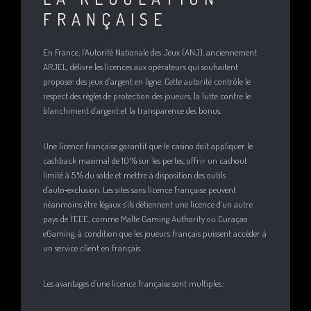
FRANÇAISE
En France, l’Autorité Nationale des Jeux (ANJ), anciennement
ARJEL, délivre les licences aux opérateurs qui souhaitent
proposer des jeux d’argent en ligne. Cette autorité contrôle le
respect des règles de protection des joueurs, la lutte contre le
blanchiment d’argent et la transparence des bonus.
Une licence française garantit que le casino doit appliquer le
cashback maximal de 10 % sur les pertes, offrir un cashout
limité à 5 % du solde et mettre à disposition des outils
d’auto‑exclusion. Les sites sans licence française peuvent
néanmoins être légaux s’ils détiennent une licence d’un autre
pays de l’EEE, comme Malte Gaming Authority ou Curaçao
eGaming, à condition que les joueurs français puissent accéder à
un service client en français.
Les avantages d’une licence française sont multiples :