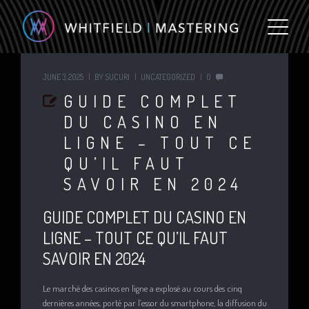
JUNE 3, 2025
BY
SUCURI
UNCATEGORIZED
0
GUIDE COMPLET
DU CASINO EN
LIGNE – TOUT CE
QU’IL FAUT
SAVOIR EN 2024
GUIDE COMPLET DU CASINO EN
LIGNE – TOUT CE QU’IL FAUT
SAVOIR EN 2024
Le marché des casinos en ligne a explosé au cours des cinq
dernières années, porté par l’essor du smartphone, la diffusion du