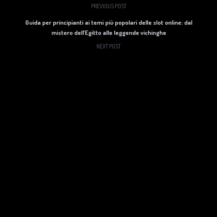
PREVIOUS POST
Guida per principianti ai temi più popolari delle slot online: dal
mistero dell’Egitto alle leggende vichinghe
NEXT POST