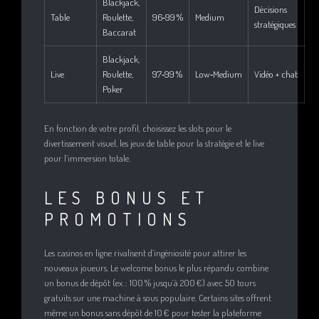
Blackjack,
Décisions
Table
Roulette,
96‑99 %
Medium
stratégiques
Baccarat
Blackjack,
Live
Roulette,
97‑99 %
Low‑Medium
Vidéo + chat
Poker
En fonction de votre profil, choisissez les slots pour le
divertissement visuel, les jeux de table pour la stratégie et le live
pour l’immersion totale.
LES BONUS ET
PROMOTIONS
Les casinos en ligne rivalisent d’ingéniosité pour attirer les
nouveaux joueurs. Le welcome bonus le plus répandu combine
un bonus de dépôt (ex. : 100 % jusqu’à 200 €) avec 50 tours
gratuits sur une machine à sous populaire. Certains sites offrent
même un bonus sans dépôt de 10 € pour tester la plateforme