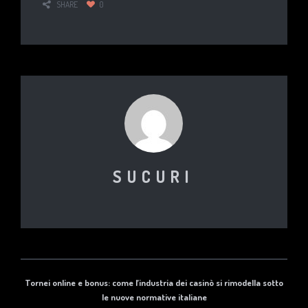
SHARE
0
SUCURI
Tornei online e bonus: come l’industria dei casinò si rimodella sotto
le nuove normative italiane