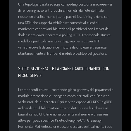
Una topologia basata su edge computing posiziona micro‑servizi
di rendering video entro pochi chilometri dall’utente finale,
riducendo drasticamente jitter e packet loss. L’integrazione con
una CDN che supporta WebSocket consente al client di
mantenere connessioni bidirezionali persistenti con i server del
dealer senza dover ricorrere a polling HTTP tradizionale. Questo
modello è particolarmente vantaggioso per slot con RTP
variabile dove le decisioni del motore devono essere trasmesse
istantaneamente al front‑end mobile o desktop del giocatore.
SOTTO‑SEZIONE 1A – BILANCIARE CARICO DINAMICO CON
MICRO‑SERVIZI
I componenti chiave – motore del gioco, gateway dei pagamenti e
modulo promozionale – vengono containerizzati con Docker e
orchestrati da Kubernetes. Ogni servizio espone API REST o gRPC
indipendenti; il bilanciatore interno distribuisce le richieste in
base al carico CPU/memoria corrente e al numero di sessioni
attive per gioco specifico (“slot‑slot‑engine‑01”). Grazie agli
Horizontal Pod Autoscaler è possibile scalare verticalmente i pod