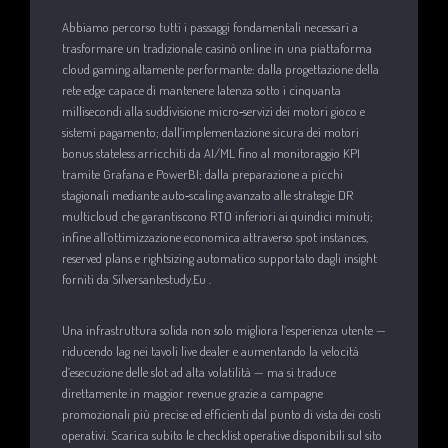
Abbiamo percorso tutti i passaggi fondamentali necessari a
trasformare un tradizionale casinò online in una piattaforma
cloud gaming altamente performante: dalla progettazione della
rete edge capace di mantenere latenza sotto i cinquanta
millisecondi alla suddivisione micro‑servizi dei motori gioco e
sistemi pagamento; dall’implementazione sicura dei motori
bonus stateless arricchiti da AI/ML fino al monitoraggio KPI
tramite Grafana e PowerBI; dalla preparazione a picchi
stagionali mediante auto‑scaling avanzato alle strategie DR
multicloud che garantiscono RTO inferiori ai quindici minuti;
infine all’ottimizzazione economica attraverso spot instances,
reserved plans e rightsizing automatico supportato dagli insight
forniti da Silversantestudy.Eu .
Una infrastruttura solida non solo migliora l’esperienza utente —
riducendo lag nei tavoli live dealer e aumentando la velocità
d’esecuzione delle slot ad alta volatilità — ma si traduce
direttamente in maggior revenue grazie a campagne
promozionali più precise ed efficienti dal punto di vista dei costi
operativi. Scarica subito le checklist operative disponibili sul sito