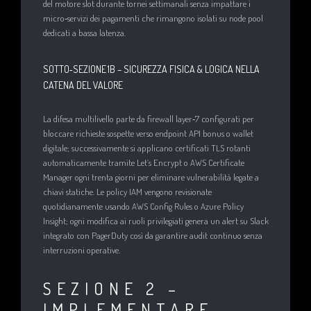
del motore slot durante tornei settimanali senza impattare i
micro‑servizi dei pagamenti che rimangono isolati su node pool
dedicati a bassa latenza.
SOTTO‑SEZIONE 1B – SICUREZZA FISICA & LOGICA NELLA
CATENA DEL VALORE
La difesa multilivello parte da firewall layer‑7 configurati per
bloccare richieste sospette verso endpoint API bonus o wallet
digitale; successivamente si applicano certificati TLS rotanti
automaticamente tramite Let’s Encrypt o AWS Certificate
Manager ogni trenta giorni per eliminare vulnerabilità legate a
chiavi statiche. Le policy IAM vengono revisionate
quotidianamente usando AWS Config Rules o Azure Policy
Insight; ogni modifica ai ruoli privilegiati genera un alert su Slack
integrato con PagerDuty così da garantire audit continuo senza
interruzioni operative.
SEZIONE 2 –
IMPLEMENTARE