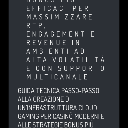
EFFICACI PER
MASSIMIZZARE
RTP,
ENGAGEMENT E
REVENUE IN
AMBIENTI AD
ALTA VOLATILITÀ
E CON SUPPORTO
MULTICANALE
GUIDA TECNICA PASSO‑PASSO
ALLA CREAZIONE DI
UN’INFRASTRUTTURA CLOUD
GAMING PER CASINÒ MODERNI E
ALLE STRATEGIE BONUS PIÙ