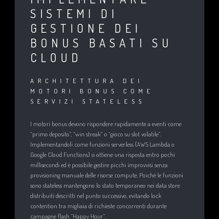
SISTEMI DI
GESTIONE DEI
BONUS BASATI SU
CLOUD
ARCHITETTURA DEI
MOTORI BONUS COME
SERVIZI STATELESS
I motori bonus devono rispondere rapidamente a eventi come
“primo deposito”, “win streak” o “gioco su slot volatile”.
Implementandoli come funzioni serverless (AWS Lambda o
Google Cloud Functions) si ottiene una risposta entro pochi
millisecondi ed è possibile gestire picchi improvvisi senza
provisioning manuale delle risorse compute. Poiché le funzioni
sono stateless mantengono lo stato temporaneo nei data store
distribuiti descritti nel punto successivo, evitando lock
contention tra migliaia di richieste concorrenti durante
campagne flash “Happy Hour”.