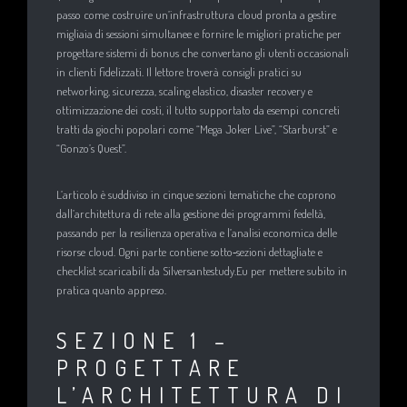
passo come costruire un’infrastruttura cloud pronta a gestire
migliaia di sessioni simultanee e fornire le migliori pratiche per
progettare sistemi di bonus che convertano gli utenti occasionali
in clienti fidelizzati. Il lettore troverà consigli pratici su
networking, sicurezza, scaling elastico, disaster recovery e
ottimizzazione dei costi, il tutto supportato da esempi concreti
tratti da giochi popolari come “Mega Joker Live”, “Starburst” e
“Gonzo’s Quest”.
L’articolo è suddiviso in cinque sezioni tematiche che coprono
dall’architettura di rete alla gestione dei programmi fedeltà,
passando per la resilienza operativa e l’analisi economica delle
risorse cloud. Ogni parte contiene sotto‑sezioni dettagliate e
checklist scaricabili da Silversantestudy.Eu per mettere subito in
pratica quanto appreso.
SEZIONE 1 –
PROGETTARE
L’ARCHITETTURA DI