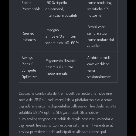
Spot /
‑90 % rispetto
come rendering
Preemptible
on‑demand;
statistiche KPI
interruzioni possibili
notturne
Servizi core
Impegno
Reserved
sempre attivi
annuale/3 anni con
Instances
come motore slot
sconto fisso ‑40–60 %
& wallet
Savings
Ambienti misti
Pagamento flessibile
Plans /
dove workload
basato sull’utilizzo
Compute
varia
medio mensile
Optimizer
stagionalmente
L’adozione combinata dei tre modelli permette una riduzione
media del 35 % sui costi mensili della piattaforma cloud senza
degradare latenza né disponibilità delle sessioni live dealer ad alta
volatilità (>98 % uptime SLA garantito). Gli scheduler
auto‑scaling vengono arricchiti da regole basate sul calendario
degli eventi live casino (tornei poker settimanali il venerdì sera)
così da prevedere picchi anticipati ed allocare risorse spot