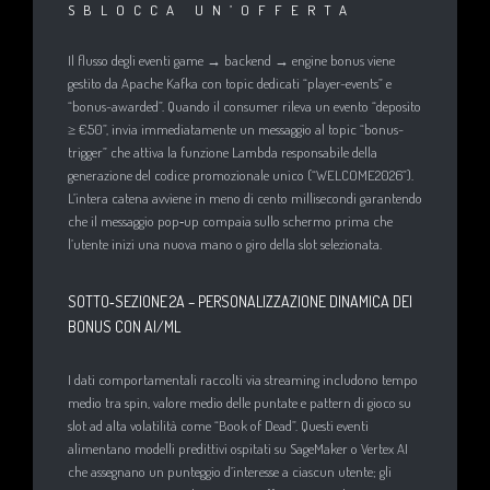
SBLOCCA UN’OFFERTA
Il flusso degli eventi game → backend → engine bonus viene
gestito da Apache Kafka con topic dedicati “player-events” e
“bonus-awarded”. Quando il consumer rileva un evento “deposito
≥ €50”, invia immediatamente un messaggio al topic “bonus-
trigger” che attiva la funzione Lambda responsabile della
generazione del codice promozionale unico (“WELCOME2026”).
L’intera catena avviene in meno di cento millisecondi garantendo
che il messaggio pop‑up compaia sullo schermo prima che
l’utente inizi una nuova mano o giro della slot selezionata.
SOTTO‑SEZIONE 2A – PERSONALIZZAZIONE DINAMICA DEI
BONUS CON AI/ML
I dati comportamentali raccolti via streaming includono tempo
medio tra spin, valore medio delle puntate e pattern di gioco su
slot ad alta volatilità come “Book of Dead”. Questi eventi
alimentano modelli predittivi ospitati su SageMaker o Vertex AI
che assegnano un punteggio d’interesse a ciascun utente; gli