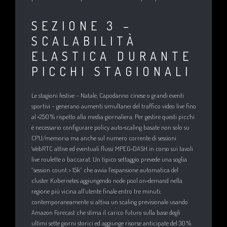
SEZIONE 3 –
SCALABILITÀ
ELASTICA DURANTE
PICCHI STAGIONALI
Le stagioni festive – Natale, Capodanno cinese o grandi eventi
sportivi – generano aumenti simultanei del traffico video live fino
al +250 % rispetto alla media giornaliera. Per gestire questi picchi
è necessario configurare policy auto‑scaling basate non solo su
CPU/memoria ma anche sul numero corrente di sessioni
WebRTC attive ed eventuali flussi MPEG‑DASH in corso sui tavoli
live roulette o baccarat. Un tipico settaggio prevede una soglia
“session count > 15k” che avvia l’espansione automatica del
cluster Kubernetes aggiungendo node pool on‑demand nella
regione più vicina all’utente finale entro tre minuti;
contemporaneamente si attiva un scaling previsionale usando
Amazon Forecast che stima il carico futuro sulla base degli
ultimi sette giorni storici ed aggiunge risorse anticipate del 30 %