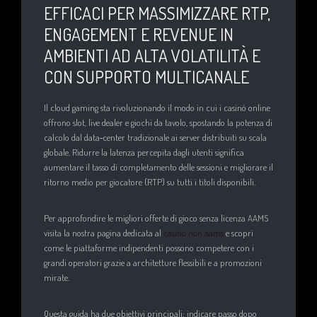
EFFICACI PER MASSIMIZZARE RTP,
ENGAGEMENT E REVENUE IN
AMBIENTI AD ALTA VOLATILITÀ E
CON SUPPORTO MULTICANALE
Il cloud gaming sta rivoluzionando il modo in cui i casinò online
offrono slot, live dealer e giochi da tavolo, spostando la potenza di
calcolo dal data‑center tradizionale ai server distribuiti su scala
globale. Ridurre la latenza percepita dagli utenti significa
aumentare il tasso di completamento delle sessioni e migliorare il
ritorno medio per giocatore (RTP) su tutti i titoli disponibili.
Per approfondire le migliori offerte di gioco senza licenza AAMS
visita la nostra pagina dedicata al
casino non aams
e scopri
come le piattaforme indipendenti possono competere con i
grandi operatori grazie a architetture flessibili e a promozioni
mirate.
Questa guida ha due obiettivi principali: indicare passo dopo