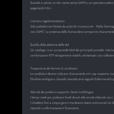
Quando si valuta un sito casino senza AAMS o un operatore estero è 
pagamenti/ritiri.
Licenze e regolamentazioni
Solo piattaforme titolate da autorità riconosciute – Malta Gamin
non AAMS”. La presenza della licenza deve comparire chiaramente nel
Qualità della selezione delle slot
Un catalogo ricco comprende titoli dei principali provider internaz
combinazioni RTP ed esperienze volatili; ad esempio una collezio
Trasparenza dei termini & condizioni
Le condizioni devono indicare chiaramente win cap massimo, numero 
Direttive ambigue o clausole nascoste sono segnali d’allarme ed è q
Velocità dei prelievi e supporto clienti multilingua
I tempi medi per prelevare fondi dovuti alle vincite ottenute con i 
richiedere fino a cinque giorni ma devono essere comunicati sin da
requisiti o sulle transazioni finanziarie .