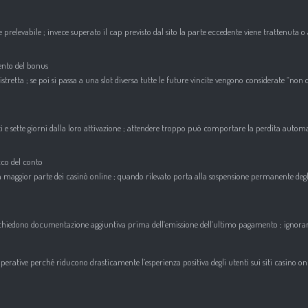
prelevabile ; invece superato il cap previsto dal sito la parte eccedente viene trattenuta o
mento del bonus
ristretta ; se poi si passa a una slot diversa tutte le future vincite vengono considerate “non 
i e sette giorni dalla loro attivazione ; attendere troppo può comportare la perdita automat
cco del conto
la maggior parte dei casinò online ; quando rilevato porta alla sospensione permanente degl
 richiedono documentazione aggiuntiva prima dell’emissione dell’ultimo pagamento ; ignorarl
perative perché riducono drasticamente l’esperienza positiva degli utenti sui siti casino onli