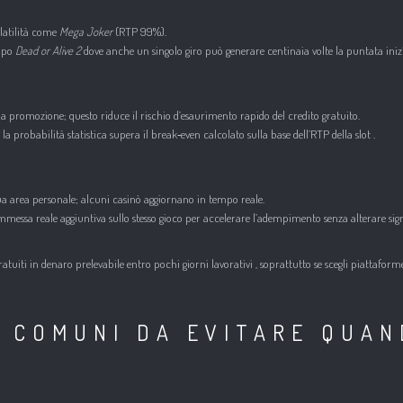
olatilità come
Mega Joker
(RTP 99%).
tipo
Dead or Alive 2
dove anche un singolo giro può generare centinaia volte la puntata inizi
a promozione; questo riduce il rischio d’esaurimento rapido del credito gratuito.
a probabilità statistica supera il break‑even calcolato sulla base dell’RTP della slot .
a area personale; alcuni casinò aggiornano in tempo reale.
ssa reale aggiuntiva sullo stesso gioco per accelerare l’adempimento senza alterare signi
tuiti in denaro prelevabile entro pochi giorni lavorativi , soprattutto se scegli piattaform
I COMUNI DA EVITARE QUAN