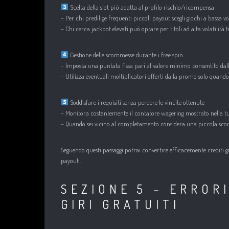
Scelta della slot più adatta al profilo rischio/ricompensa
– Per chi predilige frequenti piccoli payout scegli giochi a bassa v
– Chi cerca jackpot elevati può optare per titoli ad alta volatilità 
Gestione delle scommesse durante i free spin
– Imposta una puntata fissa pari al valore minimo consentito dall
– Utilizza eventuali moltiplicatori offerti dalla promo solo quando l
Soddisfare i requisiti senza perdere le vincite ottenute
– Monitora costantemente il contatore wagering mostrato nella tu
– Quando sei vicino al completamento considera una piccola scomme
Seguendo questi passaggi potrai convertire efficacemente crediti gra
payout .
SEZIONE 5 – ERROR
GIRI GRATUITI