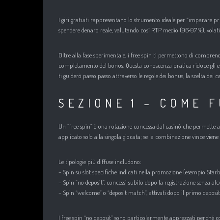
I giri gratuiti rappresentano lo strumento ideale per “imparare p
spendere denaro reale, valutando così RTP medio (96‑97 %), volatili
Oltre alla fase sperimentale, i free spin ti permettono di comprende
completamento del bonus. Questa conoscenza pratica riduce gli erro
ti guiderò passo passo attraverso le regole dei bonus, la scelta dei 
SEZIONE 1 – COME 
Un “free spin” è una rotazione concessa dal casinò che permette al
applicato solo alla singola giocata; se la combinazione vince viene
Le tipologie più diffuse includono:
– Spin su slot specifiche indicati nella promozione (esempio Starb
– Spin “no deposit”, concessi subito dopo la registrazione senza a
– Spin “welcome” o “deposit match”, attivati dopo il primo deposi
I free spin “no deposit” sono particolarmente apprezzati perché co