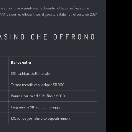
che accumulano punti anche durante l’utilizzo dei free spin e
AAMS sicuri ed efficienti per il giocatore italiano nel corso del 2024
CASINÒ CHE OFFRONO
Bonus extra
€10 cashback settimanale
Torneo mensile con jackpot €5 000
Bonus ricarica del 50 % fino a €200
Programma VIP con punti doppi
€15 bonus giornaliero su depositi minori