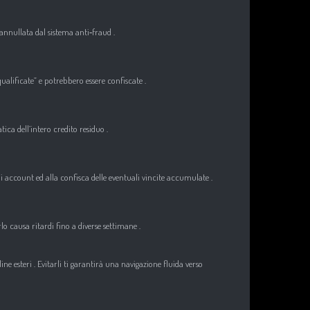
 annullata dal sistema anti‑fraud .
qualificate” e potrebbero essere confiscate .
ica dell’intero credito residuo .
i account ed alla confisca delle eventuali vincite accumulate .
o causa ritardi fino a diverse settimane .
ne esteri . Evitarli ti garantirà una navigazione fluida verso