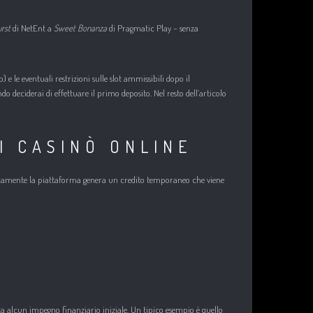
rst
di NetEnt a
Sweet Bonanza
di Pragmatic Play – senza
e le eventuali restrizioni sulle slot ammissibili dopo il
deciderai di effettuare il primo deposito. Nel resto dell’articolo
I CASINÒ ONLINE
ecnicamente la piattaforma genera un credito temporaneo che viene
za alcun impegno finanziario iniziale. Un tipico esempio è quello