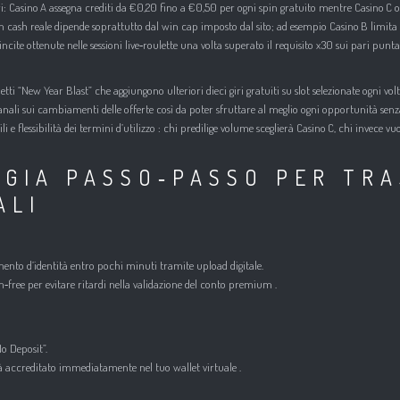
ori: Casino A assegna crediti da €0,20 fino a €0,50 per ogni spin gratuito mentre Casino C 
 in cash reale dipende soprattutto dal win cap imposto dal sito; ad esempio Casino B limit
cite ottenute nelle sessioni live‑roulette una volta superato il requisito x30 sui pari puntat
 “New Year Blast” che aggiungono ulteriori dieci giri gratuiti su slot selezionate ogni vol
nali sui cambiamenti delle offerte così da poter sfruttare al meglio ogni opportunità senza
li e flessibilità dei termini d’utilizzo : chi predilige volume sceglierà Casino C, chi invece
EGIA PASSO‑PASSO PER TR
ALI
mento d’identità entro pochi minuti tramite upload digitale.
m‑free per evitare ritardi nella validazione del conto premium .
o Deposit”.
rrà accreditato immediatamente nel tuo wallet virtuale .