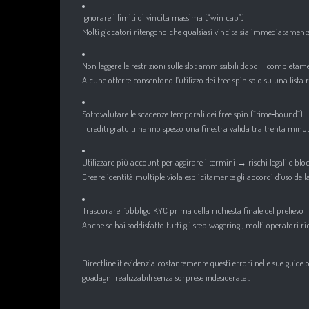
Ignorare i limiti di vincita massima (“win cap”)
Molti giocatori ritengono che qualsiasi vincita sia immediatamente 
Non leggere le restrizioni sulle slot ammissibili dopo il completa
Alcune offerte consentono l’utilizzo dei free spin solo su una lista 
Sottovalutare le scadenze temporali dei free spin (“time‑bound”)
I crediti gratuiti hanno spesso una finestra valida tra trenta minut
Utilizzare più account per aggirare i termini → rischi legali e blo
Creare identità multiple viola esplicitamente gli accordi d’uso del
Trascurare l’obbligo KYC prima della richiesta finale del prelievo
Anche se hai soddisfatto tutti gli step wagering , molti operatori
Directline.it evidenzia costantemente questi errori nelle sue guide o
guadagni realizzabili senza sorprese indesiderate .