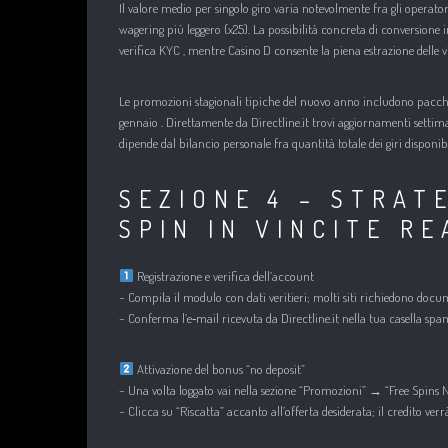
Il valore medio per singolo giro varia notevolmente fra gli operat
wagering più leggero (x25). La possibilità concreta di conversione
verifica KYC , mentre Casino D consente la piena estrazione delle vin
Le promozioni stagionali tipiche del nuovo anno includono pacchetti
gennaio . Direttamente da Directline.it trovi aggiornamenti settima
dipende dal bilancio personale fra quantità totale dei giri disponibi
SEZIONE 4 – STRAT
SPIN IN VINCITE RE
Registrazione e verifica dell’account
– Compila il modulo con dati veritieri; molti siti richiedono docu
– Conferma l’e‑mail ricevuta da Directline.it nella tua casella spa
Attivazione del bonus “no deposit”
– Una volta loggato vai nella sezione “Promozioni” → “Free Spins N
– Clicca su “Riscatta” accanto all’offerta desiderata; il credito ve