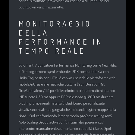
carichi simultanei provenienti da centinaia di utenti live nel
countdown verso mezzanotte.
MONITORAGGIO
DELLA
PERFORMANCE IN
TEMPO REALE
Strumenti Application Performance Monitoring come New Relic
o Datadog offrono agent embedded SDK compatibili sia con
Unity Engine sia con HTML5 canvas usate dalle piattaforme web
mobile.\nGrazie alle metriche custom (“spinDurationMs”,
“freeSpinLatency”) è possibile definire alert automatichi quando
INP supera i 150 ms oppure FCP sale sopra gli 800 ms durante
picchi promozionali natalizi.\nDashboard personalizzate
visualizzano heatmap geografiche indicando region mappe Italia
Nord ‑ Sud confrontando latency media pre/post scaling AWS
Auto Scaling Group activation;\nI team dev possono così
intervenire manualmente aumentando capacità istanze Spot
appena rilevata soglia critica ‑ azione suggerita frequentemente