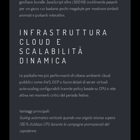
gonfiano bundle JavaScript oltre i 500 KB inutilmente pesanti
per un gioco cui bastano pochi megabyte per mostrare simboli
animati e pulsanti interattivi.
INFRASTRUTTURA
CLOUD E
SCALABILITÀ
DINAMICA
Le piattaforme più performanti sfruttano ambienti cloud
pubblici come AWS, GCP o Azure dotati di server virtuali
auto‑scaling configurabili tramite policy basate su CPU o rete
attiva nei momenti critici del periodo festivo.
Vantaggi principali:
Scaling automatico verticale quando una singola istanza supera
l’85 % d’utilizzo CPU durante le campagne promozionali del
capodanno.