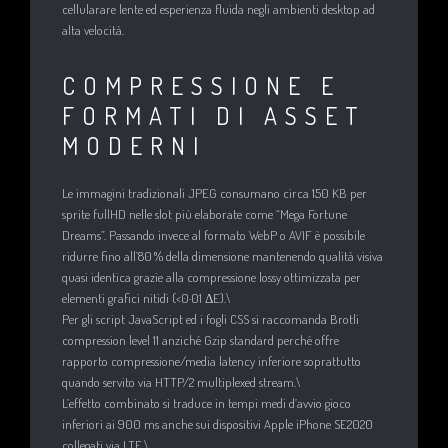
cellular­ar​e lente ed esperienza fluida negli ambienti desktop ad
alta velocità.
COMPRESSIONE E
FORMATI DI ASSET
MODERNI
Le immagini tradizionali JPEG consumano circa 150 KB per
sprite fullHD nelle slot più elaborate come “Mega Fortune
Dreams”. Passando invece al formato WebP o AVIF è possibile
ridurre fino all’80 % della dimensione mantenendo qualità visiva
quasi identica grazie alla compressione lossy ottimizzata per
elementi grafici nitidi (<0·01 ΔE).\
Per gli script JavaScript ed i fogli CSS si raccomanda Brotli
compression level 11 anziché Gzip standard perché offre
rapporto compressione/media latency inferiore soprattutto
quando servito via HTTP/2 multiplexed stream.\
L’effetto combinato si traduce in tempi medi d’avvio gioco
inferiori ai 900 ms anche sui dispositivi Apple iPhone SE2020
collegati via LTE.\