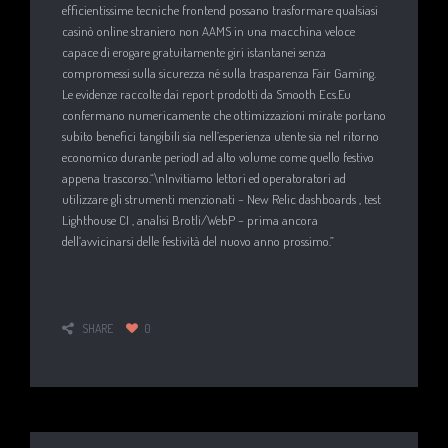
efficientissime tecniche front­end possano trasformare qualsiasi
casinò online straniero non AAMS in una macchina veloce
capace di erogare gratuitamente giri istantanei senza
compromessi sulla sicurezza né sulla trasparenza Fair Gaming.
Le evidenze raccolte dai report prodotti da Smooth Ecs.Eu
confermano numericamente che ottimizzazioni mirate portano
subito benefici tangibili sia nell’esperienza utente sia nel ritorno
economico durante periodI ad alto volume come quello festivo
appena trascorso.“\nInvitiamo lettori ed operator​atori ad
utilizzare gli strumenti menzionati – New Relic dashboards , test
Lighthouse CI , analisi Brotli/WebP – prima ancora
dell’avvicinarsi delle festività del nuovo anno prossimo.”
SHARE
0