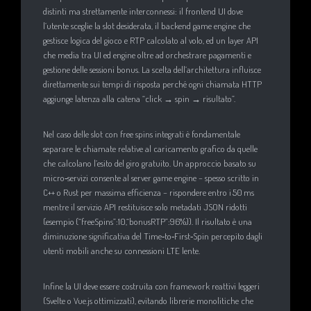
distinti ma strettamente interconnessi: il frontend UI dove
l’utente sceglie la slot desiderata, il backend game engine che
gestisce logica del gioco e RTP calcolato al volo, ed un layer API
che media tra UI ed engine oltre ad orchestrare pagamenti e
gestione delle sessioni bonus. La scelta dell’architettura influisce
direttamente sui tempi di risposta perché ogni chiamata HTTP
aggiunge latenza alla catena “click → spin → risultato”.
Nel caso delle slot con free spins integrati è fondamentale
separare le chiamate relative al caricamento grafico da quelle
che calcolano l’esito del giro gratuito. Un approccio basato su
micro‑servizi consente al server game engine – spesso scritto in
C++ o Rust per massima efficienza – rispondere entro i 50 ms
mentre il servizio API restituisce solo metadati JSON ridotti
(esempio {“freeSpins”:10,“bonusRTP”:96%}). Il risultato è una
diminuzione significativa del Time‑to‑First‑Spin percepito dagli
utenti mobili anche su connessioni LTE lente.
Infine la UI deve essere costruita con framework reattivi leggeri
(Svelte o Vue.js ottimizzati), evitando librerie monolitiche che