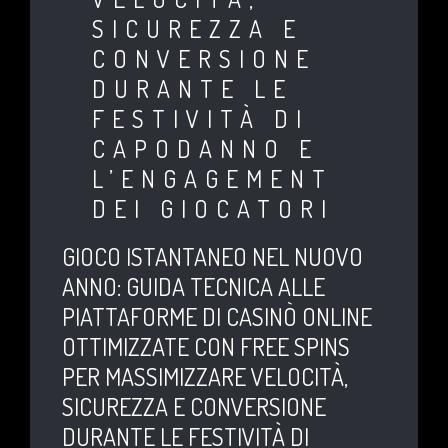
SICUREZZA E
CONVERSIONE
DURANTE LE
FESTIVITÀ DI
CAPODANNO E
L’ENGAGEMENT
DEI GIOCATORI
GIOCO ISTANTANEO NEL NUOVO
ANNO: GUIDA TECNICA ALLE
PIATTAFORME DI CASINÒ ONLINE
OTTIMIZZATE CON FREE SPINS
PER MASSIMIZZARE VELOCITÀ,
SICUREZZA E CONVERSIONE
DURANTE LE FESTIVITÀ DI