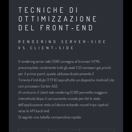
TECNICHE DI
OTTIMIZZAZIONE
DEL FRONT‑END
RENDERING SERVER‑SIDE
VS CLIENT‑SIDE
Il rendering server side (SSR) consegna al browser HTML
precompilato contenente tutti gli asset CSS necessari già pronti
per il primo paint; questo abbassa drasticamente il
Time‑to‑First‐Byte (TTFB) soprattutto sui dispositivi Android Lite
con processori Cortex-A53.
Al contrario il client side rendering (CSR) permette maggiore
interattività dopo il caricamento iniziale perché lo stato
dell’applicazione resta sul device evitando round trips ripetuti
verso le API back end.
Di seguito una tabella comparativa rapida: