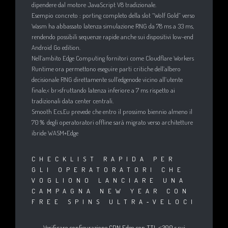
dipendere dal motore JavaScript V8 tradizionale.
Esempio concreto : porting completo della slot “Wolf Gold” verso
Wasm ha abbassato latenza simulazione RNG da 78 ms a 33 ms,
rendendo possibili sequenze rapide anche sui dispositivi low-end
Android Go edition.
Nell’ambito Edge Computing fornitori come Cloudflare Workers
Runtime ora permettono eseguire parti critiche dell’albero
decisionale RNG direttamente sull’edgenode vicino all’utente
finale,< br>sfruttando latenza inferiore a 7 ms rispetto ai
tradizionali data center centrali.
Smooth Ecs.Eu prevede che entro il prossimo biennio almeno il
‎70％‎ degli operator​atori offline sarà migrato verso architetture
ibride WASM+Edge
CHECKLIST RAPIDA PER
GLI OPERATOR​ATORI CHE
VOGLIONO LANCIARE UNA
CAMPAGNA NEW YEAR CON
FREE SPINS ULTRA‐VELOCI
Verificare configurazione CDN Edge con TTL ≤300 s sui