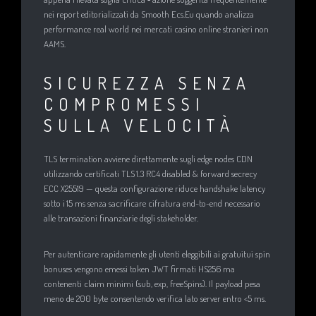
nei report editorializzati da Smooth Ecs.Eu quando analizza
performance real world nei mercati casino online stranieri non
AAMS.
SICUREZZA SENZA
COMPROMESSI
SULLA VELOCITÀ
TLS termination avviene direttamente sugli edge nodes CDN
utilizzando certificati TLS 1.3 RC4 disabled & forward secrecy
ECC X25519 — questa configurazione riduce handshake latency
sotto i 15 ms senza sacrificare cifratura end-to-end necessario
alle transazioni finanziarie degli stakeholder.
Per autenticare rapidamente gli utenti eleggibili ai gratuitui spin
bonuses vengono emessi token JWT firmati HS256 ma
contenenti claim minimi (
sub
,
exp
,
freeSpins
). Il payload pesa
meno de ​200 byte consentendo verifica lato server entro <5 ms.