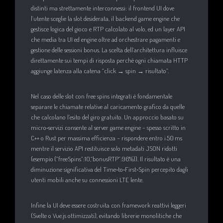
distinti ma strettamente interconnessi: il frontend UI dove
l’utente sceglie la slot desiderata, il backend game engine che
gestisce logica del gioco e RTP calcolato al volo, ed un layer API
che media tra UI ed engine oltre ad orchestrare pagamenti e
gestione delle sessioni bonus. La scelta dell’architettura influisce
direttamente sui tempi di risposta perché ogni chiamata HTTP
aggiunge latenza alla catena “click → spin → risultato”.
Nel caso delle slot con free spins integrati è fondamentale
separare le chiamate relative al caricamento grafico da quelle
che calcolano l’esito del giro gratuito. Un approccio basato su
micro‑servizi consente al server game engine – spesso scritto in
C++ o Rust per massima efficienza – rispondere entro i 50 ms
mentre il servizio API restituisce solo metadati JSON ridotti
(esempio {“freeSpins”:10,“bonusRTP”:96%}). Il risultato è una
diminuzione significativa del Time‑to‑First‑Spin percepito dagli
utenti mobili anche su connessioni LTE lente.
Infine la UI deve essere costruita con framework reattivi leggeri
(Svelte o Vue.js ottimizzati), evitando librerie monolitiche che