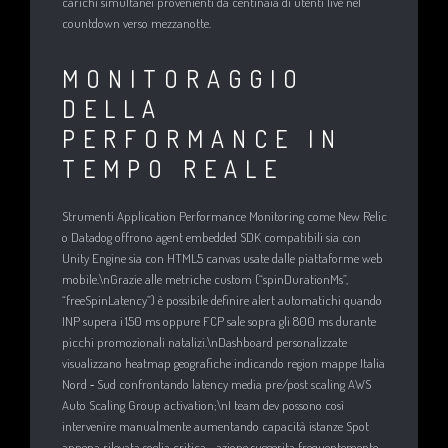
carichi simultanei provenienti da centinaia di utenti live nel
countdown verso mezzanotte.
MONITORAGGIO
DELLA
PERFORMANCE IN
TEMPO REALE
Strumenti Application Performance Monitoring come New Relic
o Datadog offrono agent embedded SDK compatibili sia con
Unity Engine sia con HTML5 canvas usate dalle piattaforme web
mobile.\nGrazie alle metriche custom (“spinDurationMs”,
“freeSpinLatency”) è possibile definire alert automatichi quando
INP supera i 150 ms oppure FCP sale sopra gli 800 ms durante
picchi promozionali natalizi.\nDashboard personalizzate
visualizzano heatmap geografiche indicando region mappe Italia
Nord ‑ Sud confrontando latency media pre/post scaling AWS
Auto Scaling Group activation;\nI team dev possono così
intervenire manualmente aumentando capacità istanze Spot
appena rilevata soglia critica ‑ azione suggerita frequentemente