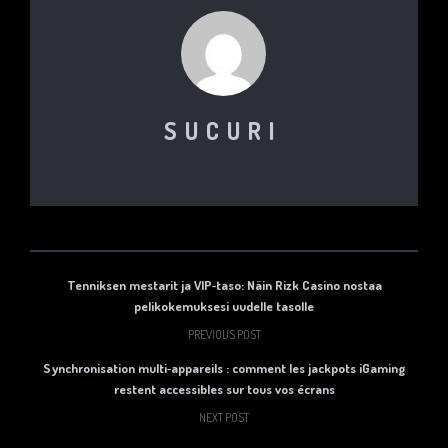
SUCURI
Tenniksen mestarit ja VIP‑taso: Näin Rizk Casino nostaa
pelikokemuksesi uudelle tasolle
PREVIOUS POST
Synchronisation multi‑appareils : comment les jackpots iGaming
restent accessibles sur tous vos écrans
NEXT POST