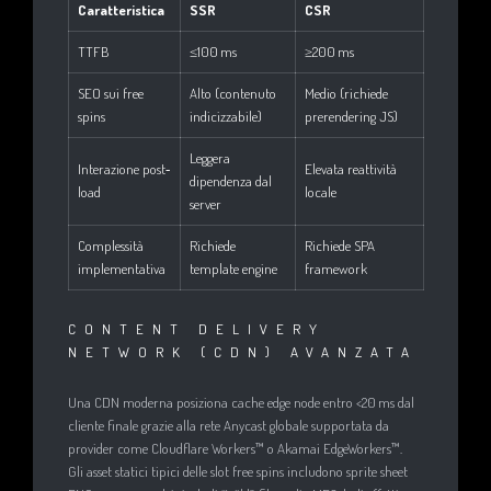
Caratteristica
SSR
CSR
TTFB
≤100 ms
≥200 ms
SEO sui free
Alto (contenuto
Medio (richiede
spins
indicizzabile)
prerendering JS)
Leggera
Interazione post‐
Elevata reattività
dipendenza dal
load
locale
server
Complessità
Richiede
Richiede SPA
implementativa
template engine
framework
CONTENT DELIVERY
NETWORK (CDN) AVANZATA
Una CDN moderna posiziona cache edge node entro <20 ms dal
cliente finale grazie alla rete Anycast globale supportata da
provider come Cloudflare Workers™ o Akamai EdgeWorkers™.
Gli asset statici tipici delle slot free spins includono sprite sheet