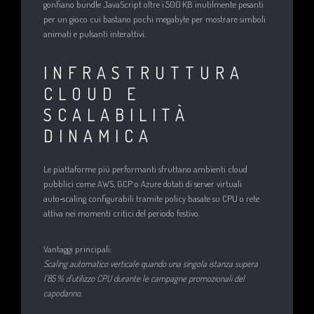
gonfiano bundle JavaScript oltre i 500 KB inutilmente pesanti
per un gioco cui bastano pochi megabyte per mostrare simboli
animati e pulsanti interattivi.
INFRASTRUTTURA
CLOUD E
SCALABILITÀ
DINAMICA
Le piattaforme più performanti sfruttano ambienti cloud
pubblici come AWS, GCP o Azure dotati di server virtuali
auto‑scaling configurabili tramite policy basate su CPU o rete
attiva nei momenti critici del periodo festivo.
Vantaggi principali:
Scaling automatico verticale quando una singola istanza supera
l’85 % d’utilizzo CPU durante le campagne promozionali del
capodanno.