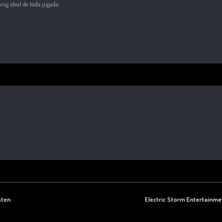
ing ideal de toda jugada.
sten
Electric Storm Entertainme