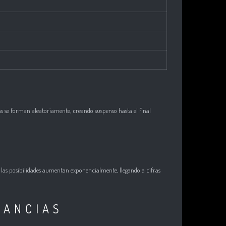
as se forman aleatoriamente, creando suspenso hasta el final
, las posibilidades aumentan exponencialmente, llegando a cifras
NANCIAS