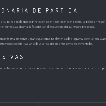
IONARIA DE PARTIDA
 la culminación de años de innovación en entretenimiento en directo. La ruleta principa
nte gracias al sistema de factores variables que caracteriza nuestra propuesta.
, creando una ambiente vibrante que combina elementos de programa televisivo con la adre
o, superando expectativas tanto de usuarios principiantes como experimentados.
OSIVAS
las cuatro zonas bonus únicas. Cada una lleva a los participantes a una dimensión comple