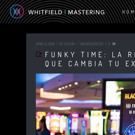
HO
APRIL 9, 2026
BY
SUCURI
UNCATEGORIZED
0
FUNKY TIME: LA 
QUE CAMBIA TU E