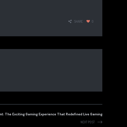
SHARE
0
nt: The Exciting Gaming Experience That Redefined Live Gaming
NEXT POST