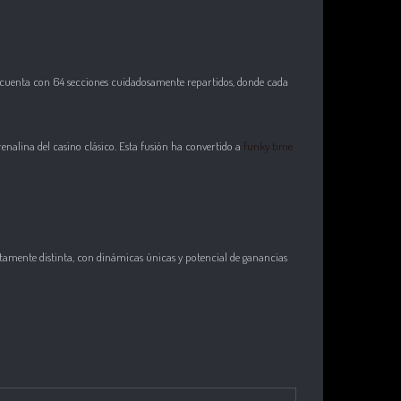
l cuenta con 64 secciones cuidadosamente repartidos, donde cada
nalina del casino clásico. Esta fusión ha convertido a
funky time
tamente distinta, con dinámicas únicas y potencial de ganancias