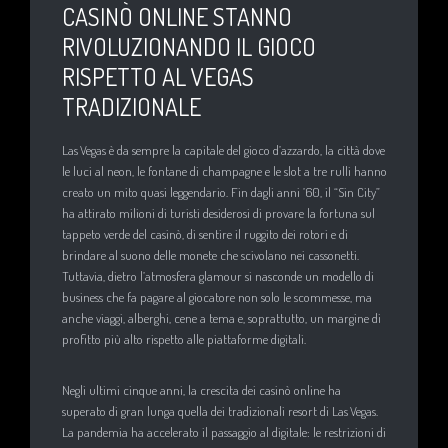
CASINÒ ONLINE STANNO
RIVOLUZIONANDO IL GIOCO
RISPETTO AL VEGAS
TRADIZIONALE
Las Vegas è da sempre la capitale del gioco d’azzardo, la città dove
le luci al neon, le fontane di champagne e le slot a tre rulli hanno
creato un mito quasi leggendario. Fin dagli anni ’60, il “Sin City”
ha attirato milioni di turisti desiderosi di provare la fortuna sul
tappeto verde del casinò, di sentire il ruggito dei rotori e di
brindare al suono delle monete che scivolano nei cassonetti.
Tuttavia, dietro l’atmosfera glamour si nasconde un modello di
business che fa pagare al giocatore non solo le scommesse, ma
anche viaggi, alberghi, cene a tema e, soprattutto, un margine di
profitto più alto rispetto alle piattaforme digitali.
Negli ultimi cinque anni, la crescita dei casinò online ha
superato di gran lunga quella dei tradizionali resort di Las Vegas.
La pandemia ha accelerato il passaggio al digitale: le restrizioni di