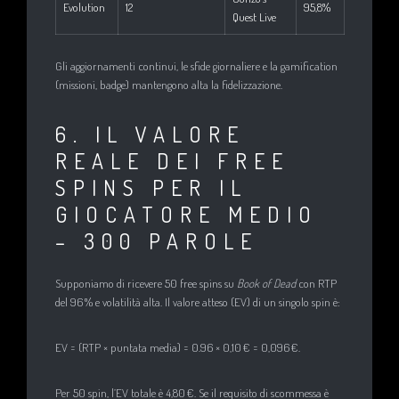
Evolution
12
95,8%
Quest Live
Gli aggiornamenti continui, le sfide giornaliere e la gamification
(missioni, badge) mantengono alta la fidelizzazione.
6. IL VALORE
REALE DEI FREE
SPINS PER IL
GIOCATORE MEDIO
– 300 PAROLE
Supponiamo di ricevere 50 free spins su
Book of Dead
con RTP
del 96 % e volatilità alta. Il valore atteso (EV) di un singolo spin è:
EV = (RTP × puntata media) = 0.96 × 0,10 € = 0,096 €.
Per 50 spin, l’EV totale è 4,80 €. Se il requisito di scommessa è