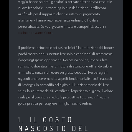
viaggio hanno spinto i giocatori a cercare alternative a casa, e le
nuove tecnologie – streaming in alta definizione, intelligenza
artificiale per il supporto clienti e sistemi di pagamento
istantanei – hanno reso l’esperienza online più fluida e
personalizzata. Se vuoi giocare in totale tranquillità, scopri i
casino non aams sicuri
.
Il problema principale dei casinò fisici è la limitazione dei bonus:
pochi match bonus, nessun free spin e condizioni di scommessa
(wagering) spesso opprimenti. Nei casinò online, invece, i free
spins sono diventati il vero motore di attrazione, offrendo valore
immediato senza richiedere un grosso deposito. Nei paragrafi
seguenti analizzeremo otto aspetti fondamentali: i costi nascosti
di Las Vegas, la comodità del digitale, il funzionamento dei free
spins, la sicurezza dei siti certificati, l’esperienza di gioco, il valore
reale per il giocatore medio, le prospettive future e, infine, una
guida pratica per scegliere il miglior casinò online.
1. IL COSTO
NASCOSTO DEL