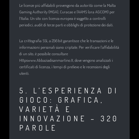
Le licenze più affidabili provengono da autorità come la Malta
Gaming Authority (MGA), Curacao e l’AAMS (ora AGCOM) per
l’Italia. Un sito con licenza europea è soggetto a controlli
periodici, audit di terze parti e obblighi di protezione dei dati.
La crittografia SSL a 256 bit garantisce che le transazioni e le
informazioni personali siano criptate. Per verificare l’affidabilità
di un sito, è possibile consultare
Httpswww.Abbaziadisanmartino.It, dove vengono analizzati i
certificati di licenza, i tempi di prelievo e le recensioni degli
utenti.
5. L’ESPERIENZA DI
GIOCO: GRAFICA,
VARIETÀ E
INNOVAZIONE – 320
PAROLE