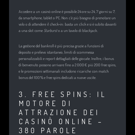
Accedere a un casinò online è possibile 24 ore su 24, 7 giorni su 7,
da smartphone, tablet o PC. Non c’è più bisogno di prenotare un
volo o di attendere il check‑in: basta un click e si è subito davanti
a una slot come
Starburst
o a un tavolo di blackjack.
La gestione del bankroll è più precisa grazie a funzioni di
deposito e prelievo istantaneo, limiti di scommessa
personalizzabili e report dettagliati delle giocate. Inoltre, i bonus
di benvenuto possono arrivare fino a 2 000 € più 200 free spins,
e le promozioni settimanali includono ricariche con match
bonus del 100 % e free spins dedicati a nuove uscite.
3. FREE SPINS: IL
MOTORE DI
ATTRAZIONE DEI
CASINÒ ONLINE –
380 PAROLE