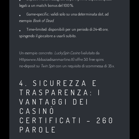
legati a un match bonus del 100 %.
Game‑specific: validi solo su una determinata slot, ad
esempio
Book of Dead
.
Time‑limited: disponibili per un periodo di 24‑48 ore,
spingendo il giocatore a usarli subito.
Un esempio concreto:
LuckySpin Casino
(valutato da
Httpswww.Abbaziadisanmartino.It) offre 50 free spins
no‑deposit su
Twin Spin
con un requisito di scommessa di 35 x.
4. SICUREZZA E
TRASPARENZA: I
VANTAGGI DEI
CASINÒ
CERTIFICATI – 260
PAROLE