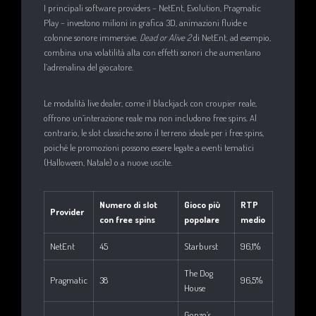
I principali software providers – NetEnt, Evolution, Pragmatic
Play – investono milioni in grafica 3D, animazioni fluide e
colonne sonore immersive.
Dead or Alive 2
di NetEnt, ad esempio,
combina una volatilità alta con effetti sonori che aumentano
l’adrenalina del giocatore.
Le modalità live dealer, come il blackjack con croupier reale,
offrono un’interazione reale ma non includono free spins. Al
contrario, le slot classiche sono il terreno ideale per i free spins,
poiché le promozioni possono essere legate a eventi tematici
(Halloween, Natale) o a nuove uscite.
Numero di slot
Gioco più
RTP
Provider
con free spins
popolare
medio
NetEnt
45
Starburst
96,1%
The Dog
Pragmatic
38
96,5%
House
Gonzo’s