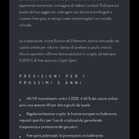
esperienze immersive: immagina di vedere i simboli fluttuare sul
tavolo del tuo soggiorno, interagire con bonus tramite gesti e
ricevere free spins in tempo reale mentre esplori un mondo
virtuale.
Le criptovalute, come Bitcoin ed Ethereum, stanno entrando nei
casinò online per ridurre i tempi di prelievo a pochi minuti.
Alcuni operatori offrono bonus esclusivi in crypto, ad esempio
0,01 BTC di free spins su
Crypto Spins
.
PREVISIONI PER I
PROSSIMI 5 ANNI
AR/VR mainstream: entro il 2029, il 40 % dei casinò online
avrà una sezione AR per slot e giochi da tavolo.
Regolamentazione crypto: le licenze europee includeranno
requisiti specifici per l’uso di criptovalute, garantendo
trasparenza e protezione dei giocatori.
Free spins potenziati: le promozioni includeranno