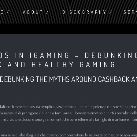
ME
ABOUT
DISCOGRAPHY
SER
DS IN IGAMING – DEBUNKIN
K AND HEALTHY GAMING
 – DEBUNKING THE MYTHS AROUND CASHBACK A
ie italiane, trasformandosi da semplice passatempo a una fonte potenziale di stress finanziar
 la necessità di proteggere il bilancio familiare e il benessere emotivo di tutti i membri dell
ammi di auto‑esclusione sono gli strumenti che permettono alle famiglie di mantenere il co
o una serie di idee sbagliate che possono compromettere la sicurezza domestica se non ven