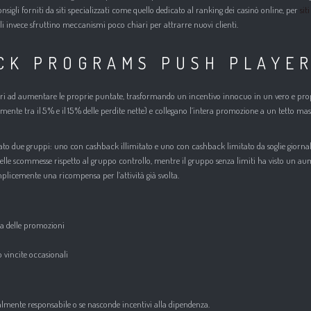
sigli forniti da siti specializzati come quello dedicato al ranking dei casinò online, per
sit
i invece sfruttino meccanismi poco chiari per attrarre nuovi clienti.
ACK PROGRAMS PUSH PLAYER
ocatori ad aumentare le proprie puntate, trasformando un incentivo innocuo in un vero e pr
nte tra il 5 % e il 15 % delle perdite nette) e collegano l’intera promozione a un tetto mas
to due gruppi: uno con cashback illimitato e uno con cashback limitato da soglie giornalier
delle scommesse rispetto al gruppo controllo, mentre il gruppo senza limiti ha visto un au
mplicemente una ricompensa per l’attività già svolta.
na delle promozioni
do vincite occasionali
ealmente responsabile o se nasconde incentivi alla dipendenza.