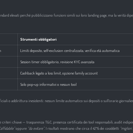
 standard elevati perché pubblicizzano funzioni simili sui loro landing page, ma la verità dip
Strumenti obbligatori
n
Limiti deposito, self‑exclusion centralizzata, verifica età automatica
Session timer obbligatorio, revisione KYC avanzata
Cashback legato a loss limit, opzione family account
Solo pop‑up informativi o nessun tool
erficiali o addirittura inesistenti: nessun limite automatico sui depositi o sull’orario giorn
iteri chiave — trasparenza T&C, presenza certificata dei tool responsabili, audit indipende
“affidabile”
oppure
“da evitare”
. I risultati mostrano che circa il 42 % dei cosiddetti
“miglior