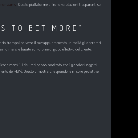
i non aams
. Queste piattaforme offrono valutazioni trasparenti su
S TO BET MORE”
oprio trampolino verso il sovrappuntamento. In realtà gli operatori
simo mensile basato sul volume di gioco effettivo del cliente.
e e mensili. I risultati hanno mostrato che i giocatori soggetti
mento del +18 %. Questo dimostra che quando le misure protettive