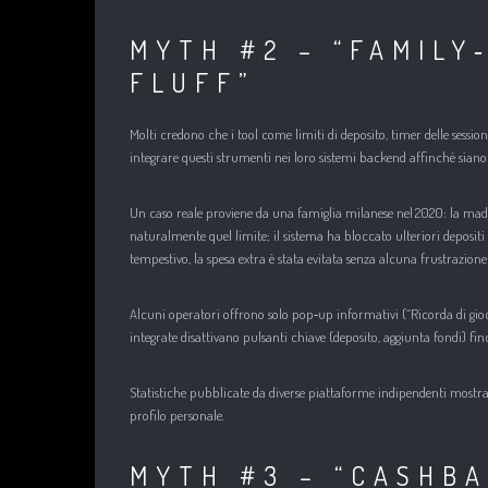
MYTH #2 – “FAMILY
FLUFF”
Molti credono che i tool come limiti di deposito, timer delle sessio
integrare questi strumenti nei loro sistemi backend affinché sian
Un caso reale proviene da una famiglia milanese nel 2020: la madr
naturalmente quel limite; il sistema ha bloccato ulteriori depositi 
tempestivo, la spesa extra è stata evitata senza alcuna frustrazion
Alcuni operatori offrono solo pop‑up informativi (“Ricorda di gioca
integrate disattivano pulsanti chiave (deposito, aggiunta fondi) f
Statistiche pubblicate da diverse piattaforme indipendenti mostran
profilo personale.
MYTH #3 – “CASHBA