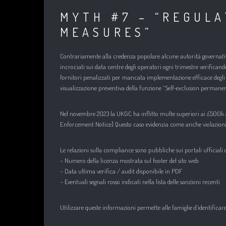
MYTH #7 – “REGULA
MEASURES”
Contrariamente alla credenza popolare alcune autorità governative 
incrociati sui data centre degli operatori ogni trimestre verificando
fornitori penalizzati per mancata implementazione efficace degli
visualizzazione preventiva della funzione “Self-exclusion permanen
Nel novembre 2023 la UKGC ha inflitto multe superiori ai £500k ad
Enforcement Notice] Questo caso evidenzia come anche violazion
Le relazioni sulla compliance sono pubbliche sui portali ufficiali d
– Numero della licenza mostrata sul footer del sito web
– Data ultima verifica / audit disponibile in PDF
– Eventuali segnali rosso indicati nella lista delle sanzioni recenti
Utilizzare queste informazioni permette alle famiglie d’identificar