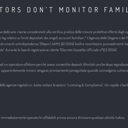
TORS DON’T MONITOR FAMI
dedicano risorse considerevoli alla verifica pratica delle misure protettive offerte dagli 
 log relativi ai limiti depositati dai singoli account familiari.* L’Agenzia delle Dogane e de
 strumenti anti‑dipendenza.^[Report AAMS Q2/2024] Inoltre recentissimi provvedimenti ital
te” durante la fase di registrazione utente.^[Decreto Gazzetta Ufficiale n°123/2024]
 un operatore offshore perché aveva consentito depositi illimitati anche dopo segnalazioni
i apparentemente minori vengano prontamente perseguitate quando coinvolgono vulnerabi
elle agenzie regolatrici; basta visitare le sezioni “Licensing & Compliance”. Un rapido chec
e immediatamente operator​​hi affidabili prima ancora d’iniziare qualsiasi attività ludica.