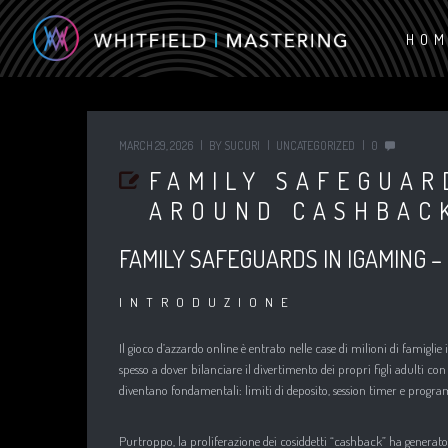
HO
MARCH 29, 2026
BY
SUCURI
UNCATEGORIZED
0
FAMILY SAFEGUAR
AROUND CASHBAC
FAMILY SAFEGUARDS IN IGAMING
INTRODUZIONE
Il gioco d’azzardo online è entrato nelle case di milioni di famigl
spesso a dover bilanciare il divertimento dei propri figli adulti con
diventano fondamentali: limiti di deposito, session timer e progr
Purtroppo, la proliferazione dei cosiddetti “cashback” ha generat