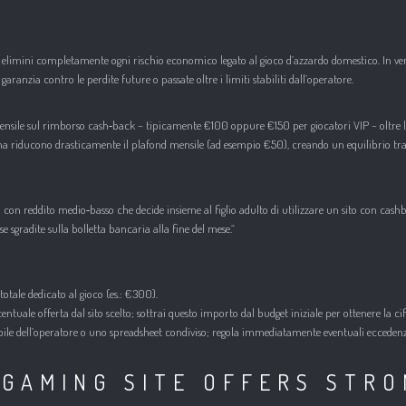
imini completamente ogni rischio economico legato al gioco d’azzardo domestico. In verità 
anzia contro le perdite future o passate oltre i limiti stabiliti dall’operatore.
sile sul rimborso cash‑back – tipicamente €100 oppure €150 per giocatori VIP – oltre la 
%) ma riducono drasticamente il plafond mensile (ad esempio €50), creando un equilibrio tr
n reddito medio‑basso che decide insieme al figlio adulto di utilizzare un sito con cashbac
e sgradite sulla bolletta bancaria alla fine del mese.“
otale dedicato al gioco (es.: €300).
entuale offerta dal sito scelto; sottrai questo importo dal budget iniziale per ottenere la 
e dell’operatore o uno spreadsheet condiviso; regola immediatamente eventuali eccedenze r
IGAMING SITE OFFERS STRO