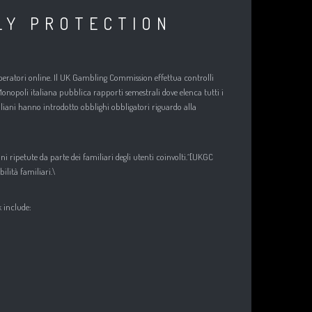
LY PROTECTION
operatori online.​ Il UK Gambling Commission effettua controlli
i Monopoli italiana pubblica rapporti semestrali dove elenca tutti i
iani hanno introdotto obblighi obbligatori riguardo alla
 ripetute da parte dei familiari degli utenti coinvolti.^[UKGC
lità familiari.\
k include: