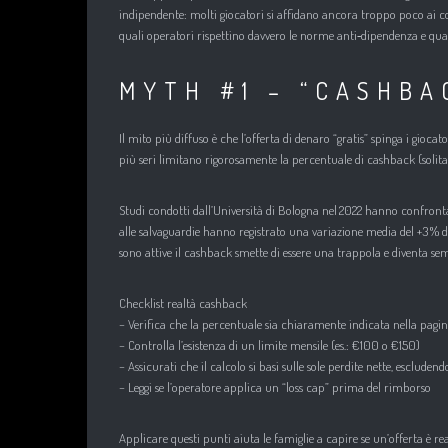
indipendente: molti giocatori si affidano ancora troppo poco ai con
quali operatori rispettino davvero le norme anti‑dipendenza e qual
MYTH #1 – “CASHB
Il mito più diffuso è che l’offerta di denaro “gratis” spinga i gi
più seri limitano rigorosamente la percentuale di cashback (solitame
Studi condotti dall’Università di Bologna nel 2022 hanno confronta
alle salvaguardie hanno registrato una variazione media del +3 % 
sono attive il cashback smette di essere una trappola e diventa se
Checklist realtà cashback
– Verifica che la percentuale sia chiaramente indicata nella pagi
– Controlla l’esistenza di un limite mensile (es.: €100 o €150)
– Assicurati che il calcolo si basi sulle sole perdite nette, escluden
– Leggi se l’operatore applica un “loss cap” prima del rimborso
Applicare questi punti aiuta le famiglie a capire se un’offerta è r