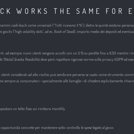
ACK WORKS THE SAME FOR 
i cash‑back come universali (“Tutti ricevono X %”), dietro le quinte esistono personalizzaz
ei giochi (“high volatility slots”, ad es., Book of Dead), importo medio dei depositi ed even
renti: ad esempio nuovi utenti vengono accolti con un 5 % su perdite fino a €50 mentre i 
le.^[Nota] Questa flessibilità deve però rispettare rigorose norme sulla privacy GDPR ed e
gli utenti considerati ad alto rischio può sembrare perverso se usato come strumento comm
sempre ai consumatori—specialmente alle famiglie—di chiedere esplicitamente chiariment
 impostare un tetto fisso sui rimborsi monthly
o opportunità concrete per mantenere sotto controllo le spese legate al gioco.