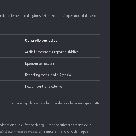
ende fortemente dalla giurisdizione sotto cui operano e dal livello
Controllo periodico
Audit trimestrale + report pubblico
Ispezioni semestrali
Reporting mensile alla Agenzia
Nessun controllo esterno
aliero può portare rapidamente alla dipendenza silenziosa soprattutto
nte annuale, feedback degli utenti verificati e storico delle
i siti di scommesse non aams”
manca almeno uno dei requisiti