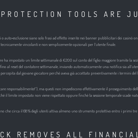
‑PROTECTION TOOLS ARE J
ni o auto‑esclusione siano solo frasi ad effetto inserite nei banner pubblicitari dei casinò o
o tecnicamente vincolanti e non semplicemente opzionali per l’utente finale.
e ha impostato un limite settimanale di €200 sul conto del figlio maggiore tramite la sezi
fino al reset del contatore settimanale, inviando automaticamente una notifica sia all’utente
e percepita dal giovane giocatore perché aveva già accettato preventivamente i termini del l
re responsabilmente!”), ma questi non impediscono effettivamente il proseguimento dell’attiv
inché il limite impostato non viene rispettato oppure finché la sessione temporale scade 
o che circa il 68 % degli utenti attiva almeno uno strumento protettivo entro i primi tre m
CK REMOVES ALL FINANCIA