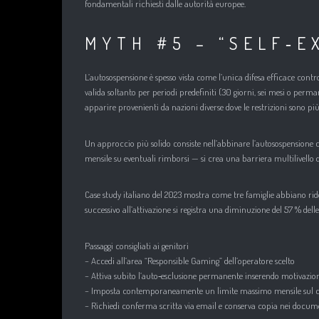
fondamentali richiesti dalle autorità europee.​
MYTH #5 – “SELF‑E
L’autosospensione è spesso vista come l’unica difesa efficace contr
valida soltanto per periodi predefiniti (30 giorni, sei mesi o perm
apparire provenienti da nazioni diverse dove le restrizioni sono più 
Un approccio più solido consiste nell’abbinare l’autosospensione
mensile su eventuali rimborsi — si crea una barriera multilivello dif
Case study italiano del 2023 mostra come tre famiglie abbiano rid
successivo all’attivazione si registra una diminuzione del 57 % delle
Passaggi consigliati ai genitori
– Accedi all’area “Responsible Gaming” dell’operatore scelto
– Attiva subito l’auto‑esclusione permanente inserendo motivazio
– Imposta contemporaneamente un limite massimo mensile sul c
– Richiedi conferma scritta via email e conserva copia nei docume