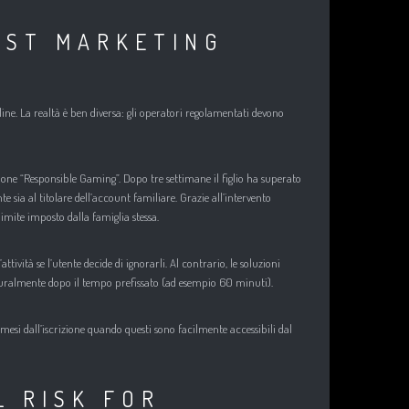
UST MARKETING
nline. La realtà è ben diversa: gli operatori regolamentati devono
one “Responsible Gaming”. Dopo tre settimane il figlio ha superato
 sia al titolare dell’account familiare. Grazie all’intervento
imite imposto dalla famiglia stessa.
ità se l’utente decide di ignorarli. Al contrario, le soluzioni
naturalmente dopo il tempo prefissato (ad esempio 60 minuti).
esi dall’iscrizione quando questi sono facilmente accessibili dal
L RISK FOR