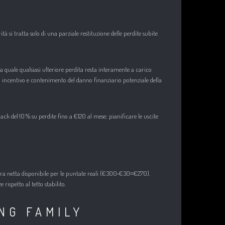
si tratta solo di una parziale restituzione delle perdite subite
quale qualsiasi ulteriore perdita resta interamente a carico
a incentivo e contenimento del danno finanziario potenziale della
k del 10 % su perdite fino a €120 al mese; pianificare le uscite
cifra netta disponibile per le puntate reali (€300‑€30≈€270).
ispetto al tetto stabilito.
NG FAMILY