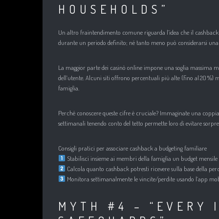
HOUSEHOLDS”
Un altro fraintendimento comune riguarda l’idea che il cashback el
durante un periodo definito; né tanto meno può considerarsi una gar
La maggior parte dei casinò online impone una soglia massima men
dell’utente. Alcuni siti offrono percentuali più alte (fino al 20 
famiglia.
Perché conoscere queste cifre è cruciale? Immaginate una coppia co
settimanali tenendo conto del tetto permette loro di evitare sorpres
Consigli pratici per associare cashback a budgeting familiare
Stabilisci insieme ai membri della famiglia un budget mensile t
Calcola quanto cashback potresti ricevere sulla base della perc
Monitora settimanalmente le vincite/perdite usando l’app mobil
MYTH #4 – “EVERY 