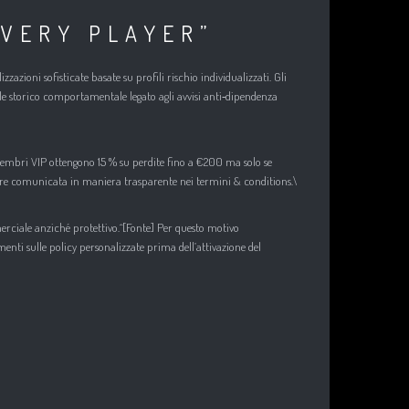
EVERY PLAYER”
ioni sofisticate basate su profili rischio individualizzati.​ Gli
tuale storico comportamentale legato agli avvisi anti‑dipendenza
membri VIP ottengono 15 % su perdite fino a €200 ma solo se
ssere comunicata in maniera trasparente nei termini & conditions.\
erciale anziché protettivo.^[Fonte] Per questo motivo
i sulle policy personalizzate prima dell’attivazione del