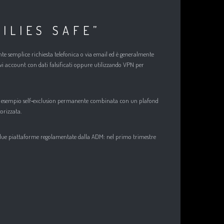
ILIES SAFE”
ante semplice richiesta telefonica o via email ed è generalmente
ovi account con dati falsificati oppure utilizzando VPN per
 esempio self‑exclusion permanente combinata con un plafond
orizzata.​
su due piattaforme regolamentate dalla ADM: nel primo trimestre