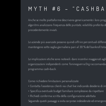
MYTH #6 – “CASHB
Anche se molte piattaforme descrivono genericamente i loro programm
algoritmi analizzano frequenza delle puntate, volatilità preferita d
precedentemente inviati.​
Le aziende più avanzate possono quindi offrire percentuali diffe
mantengono sotto soglia giornaliera pari al 30 % del bankroll tota
Le implicazioni etiche sono notevoli: dare incentivi maggiorati a
organizzazioni indipendenti come Toninoguerra.Org raccomandano 
programma cash‑back.​
Come richiedere limitazioni personalizzate
• Contatta l’assistenza clienti via chat live indicando desiderio di
• Specifica eventuale budget familiare complessivo da rispettare
• Richiedi conferma scritta della configurazione adottata
Seguendo questi passaggi si evita sorprese indesiderate ed emergon