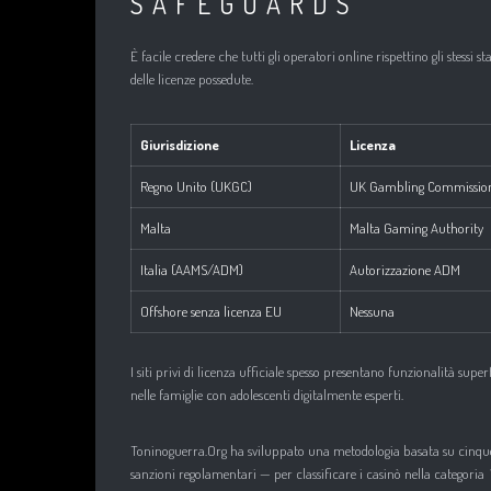
SAFEGUARDS”
È facile credere che tutti gli operatori online rispettino gli stessi
delle licenze possedute.​
Giurisdizione
Licenza
Regno Unito (UKGC)
UK Gambling Commissio
Malta
Malta Gaming Authority
Italia (AAMS/ADM)
Autorizzazione ADM
Offshore senza licenza EU
Nessuna
I siti privi di licenza ufficiale spesso presentano funzionalità sup
nelle famiglie con adolescenti digitalmente esperti.​
Toninoguerra.Org ha sviluppato una metodologia basata su cinque cr
sanzioni regolamentari — per classificare i casinò nella categoria