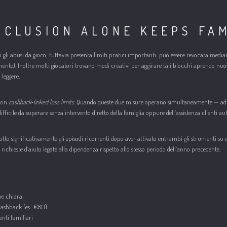
XCLUSION ALONE KEEPS FAM
o gli abusi da gioco; tuttavia presenta limiti pratici importanti: può essere revocata medi
anente). Inoltre molti giocatori trovano modi creativi per aggirare tali blocchi aprendo nu
leggere.​
 con
cashback‑linked loss limits
. Quando queste due misure operano simultaneamente — ad
ficile da superare senza intervento diretto della famiglia oppure dell’assistenza clienti aut
otto significativamente gli episodi ricorrenti dopo aver attivato entrambi gli strumenti 
 richieste d’aiuto legate alla dipendenza rispetto allo stesso periodo dell’anno precedente.​
ne chiara
ashback (es.: €80)
nti familiari