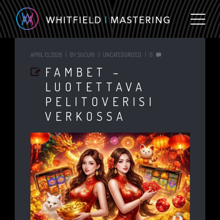
APRIL 13, 2026
BY
SUCURI
UNCATEGORIZED
0
FAMBET –
LUOTETTAVA
PELITOVERISI
VERKOSSA