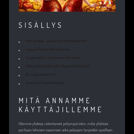
SISÄLLYS
Mitä kaikkea Tarjoamme Käyttäjillemme
Laaja ja Runsas Pelivalikoima
Suojaus sekä Luotettavuus Perustana
Maksuvaihtoehdot sekä Nopeat Kotiutukset
Bonustarjontamme
Asiakastuki Käytettävissäsi
MITÄ ANNAMME
KÄYTTÄJILLEMME
Olemme yhdessä rakentaneet peliympäristön, mikä yhdistää
parhaan teknisen osaamisen sekä pelaajien tarpeiden syvällisen