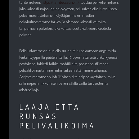
tuntemuksen.
https://fambetcasino.fi/
tuottaa pelikokemuksen,
joka vakaasti nojaa läpinäkyvyyteen, reiluuteen että turvalliseen
pelaamiseen. Jokainen käyttäjämme on meidän
näkökulmastamme tärkeä, ja olemme vahvasti valmiita
tarjoamaan palvelun, joka voittaa odotukset vuorokaudesta
päivään.
Pelialustamme on huolella suunniteltu pelaamaan ongelmitta
kaikentyyppisillä päätelaitteilla. Riippumatta siitä onko kyseessä
pöytäkone, tabletti taikka mobiililaite, pääset nauttimaan
pelivalikoimastamme mihin aikaan että minne tahansa.
Järjestelmämme on intuitiivinen että helppokäyttöinen, mikä
sallii nopean liikkumisen pelien välillä vailla tarpeettomia
odotusaikoja.
LAAJA ETTÄ
RUNSAS
PELIVALIKOIMA