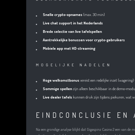
Snelle crypto‑opnames
(max. 30 min)
Live chat support in het Nederlands
Brede selectie van live tafelspellen
Aantrekkelijke bonussen voor crypto‑gebruikers
Mobiele app met HD‑streaming
MOGELIJKE NADELEN
Hoge welkomstbonus
vereist een redelijke inzet (wagerin
Sommige spellen
zijn alleen beschikbaar in de demo‑modus 
Live dealer tafels
kunnen druk zijn tijdens piekuren, wat 
EINDCONCLUSIE EN
Na een grondige analyse blijkt dat Gigaspinz Casino 2 een van de m