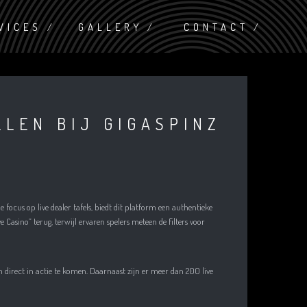
VICES
GALLERY
CONTACT
LEN BIJ GIGASPINZ
ocus op live dealer tafels, biedt dit platform een authentieke
 Casino” terug, terwijl ervaren spelers meteen de filters voor
 direct in actie te komen. Daarnaast zijn er meer dan 200 live