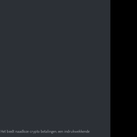
en. Het biedt naadloze crypto betalingen, een indrukwekkende