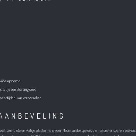
g) vóór opname
tot je een storting doet
wachttijden kan veroorzaken
 AANBEVELING
eest complete en veilige platforms is voor Nederlandse spelers die live dealer spellen zoek