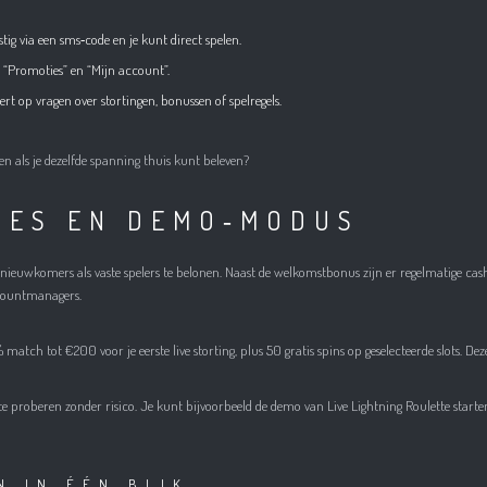
ig via een sms‑code en je kunt direct spelen.
, “Promoties” en “Mijn account”.
ert op vragen over stortingen, bonussen of spelregels.
en als je dezelfde spanning thuis kunt beleven?
IES EN DEMO‑MODUS
nieuwkomers als vaste spelers te belonen. Naast de welkomstbonus zijn er regelmatige c
ccountmanagers.
% match tot €200 voor je eerste live storting, plus 50 gratis spins op geselecteerde slots. De
proberen zonder risico. Je kunt bijvoorbeeld de demo van Live Lightning Roulette starten, 
N IN ÉÉN BLIK