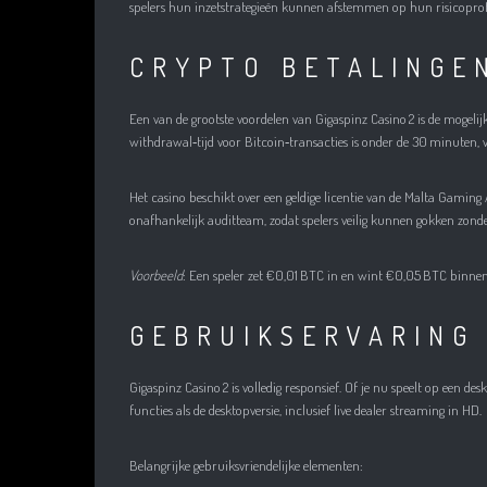
spelers hun inzetstrategieën kunnen afstemmen op hun risicoprofi
CRYPTO BETALINGEN
Een van de grootste voordelen van Gigaspinz Casino 2 is de mogeli
withdrawal‑tijd voor Bitcoin‑transacties is onder de 30 minuten, 
Het casino beschikt over een geldige licentie van de Malta Gamin
onafhankelijk auditteam, zodat spelers veilig kunnen gokken zonde
Voorbeeld
: Een speler zet €0,01 BTC in en wint €0,05 BTC binnen 
GEBRUIKSERVARING
Gigaspinz Casino 2 is volledig responsief. Of je nu speelt op een 
functies als de desktopversie, inclusief live dealer streaming in HD.
Belangrijke gebruiksvriendelijke elementen: