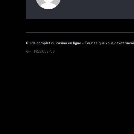
Guide complet du casino en ligne – Tout ce que vous devez savoi
PREVIOUS POST