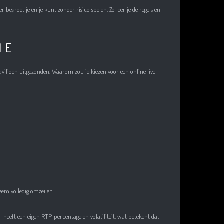
ler begroet je en je kunt zonder risico spelen. Zo leer je de regels en
IE
paviljoen uitgezonden. Waarom zou je kiezen voor een online live
leem volledig omzeilen.
fel heeft een eigen RTP‑percentage en volatiliteit, wat betekent dat