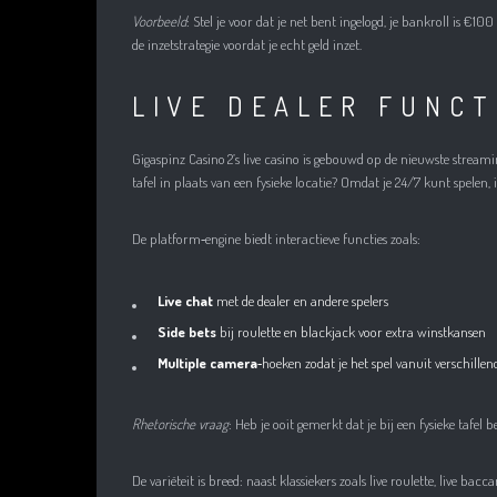
Voorbeeld
: Stel je voor dat je net bent ingelogd, je bankroll is €100
de inzetstrategie voordat je echt geld inzet.
LIVE DEALER FUNCT
Gigaspinz Casino 2’s live casino is gebouwd op de nieuwste streami
tafel in plaats van een fysieke locatie? Omdat je 24/7 kunt spelen, 
De platform‑engine biedt interactieve functies zoals:
Live chat
met de dealer en andere spelers
Side bets
bij roulette en blackjack voor extra winstkansen
Multiple camera
‑hoeken zodat je het spel vanuit verschille
Rhetorische vraag
: Heb je ooit gemerkt dat je bij een fysieke tafe
De variëteit is breed: naast klassiekers zoals live roulette, live ba