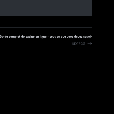
Guide complet du casino en ligne – tout ce que vous devez savoir
NEXT POST