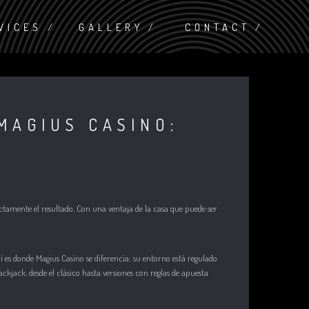
VICES
GALLERY
CONTACT
MAGIUS CASINO:
ectamente el resultado. Con una ventaja de la casa que puede ser
í es donde Magius Casino se diferencia: su entorno está regulado
ckjack, desde el clásico hasta versiones con reglas de apuesta