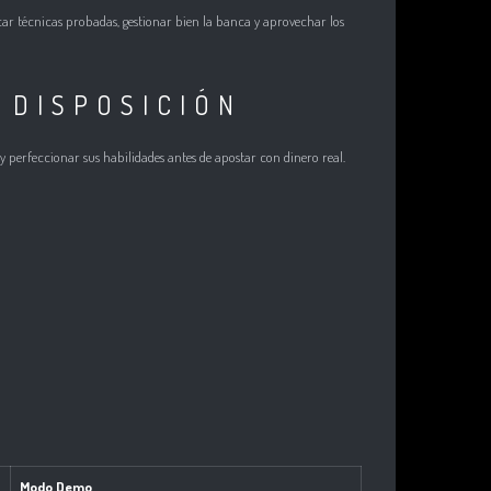
icar técnicas probadas, gestionar bien la banca y aprovechar los
 DISPOSICIÓN
 perfeccionar sus habilidades antes de apostar con dinero real.
Modo Demo