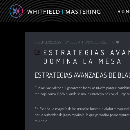
HO
NOVEMBER 28, 2025
BY
SUCURI
UNCATEGORIZED
0
ESTRATEGIAS AVA
DOMINA LA MESA
ESTRATEGIAS AVANZADAS DE BLAC
El blackjack atrae a jugadores de todos los niveles porque combin
tan baja como 0,5 % cuando se usa la estrategia básica, el juego 
En España, la mayoría de los usuarios buscan plataformas que ofrez
por la autoridad de juego española, lo que garantiza pagos seguros 
múltiple.