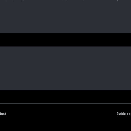
inst
Guide co