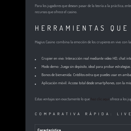
Para los jugadores que desean pasar de la teoría a la práctica, en
recursos que ofrece el casino.
HERRAMIENTAS QUE 
Magius Casino combina la emoción de los crupieres en vivo con la 
Crupier en vivo: Interacción real mediante video HD, chat inte
Modo demo: Juega sin depósito, ideal para probar estrategias 
Bonos de bienvenida: Créditos extra que puedes usar en ambas
Aplicación móvil: Acceso total desde smartphones, con la mis
Estas ventajas son exactamente lo que
haz clic aquí
ofrece a los j
COMPARATIVA RÁPIDA: LIV
Característica