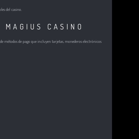
les del casino.
N MAGIUS CASINO
 de métodos de pago que incluyen tarjetas, monederos electrónicos