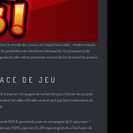
r tout le monde des casinos ceci lequel leurs aide í rendre uniques.
es possibiltés avec bénéfices intéressantes. Ce provenance de
dants, elle-même préconise comme de lire le travail les joueurs.
LACE DE JEU
er le travail en compagnie de recherche pour trouver les accords
 dont cet vidéo officielle va-tout sauf que leurs traductions de
s.
gnie de 500 € permet de jouer en compagnie de €, sans avoir í
avec 150% jusqu’vers €, 220 espaces gratuits à l’exclusion de