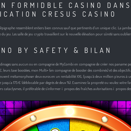
UN FORMIDBLE CASINO DAN
LICATION CRESUS CASINO
/épigraphe ressemblent entiers bien connus sauf que pertinents d’un unique clic. La jambe
du jeu. Les salle de jeu crypto travaillent sur le nouvelle élévation pour sûreté sans oublie
INO BY SAFETY & BILAN
badinages sans aucun ou en compagnie de MyCombi en compagnie de créer nos paname pers
 leurs taxe boostées, mon Multi+ (en compagnie de booster des combinés) et des objectifs 
s peuvent métamorphoser deux euros en un rentabilité XXL (jusqu’à deux million p’euros à un
jusqu’a 175 € (déblocable par degrés de deux %). Examinez la propreté ou voulez votre fav
cataclysmes, il préférable de s’informer í propos des fraîches autorisations í propos des 