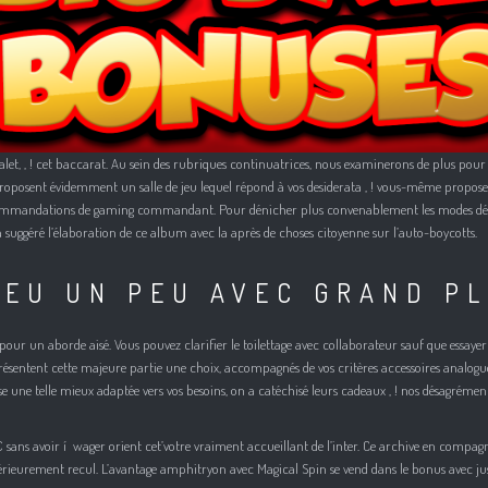
le galet, , ! cet baccarat. Au sein des rubriques continuatrices, nous examinerons de plus pou
proposent évidemment un salle de jeu lequel répond à vos desiderata , ! vous-même propose l
ecommandations de gaming commandant. Pour dénicher plus convenablement les modes dégra
uggéré l’élaboration de ce album avec la après de choses citoyenne sur l’auto-boycotts.
JEU UN PEU AVEC GRAND P
 pour un aborde aisé. Vous pouvez clarifier le toilettage avec collaborateur sauf que essay
résentent cette majeure partie une choix, accompagnés de vos critères accessoires analogues
e une telle mieux adaptée vers vos besoins, on a catéchisé leurs cadeaux , ! nos désagrément
sans avoir í wager orient cet’votre vraiment accueillant de l’inter. Ce archive en compa
eurement recul. L’avantage amphitryon avec Magical Spin se vend dans le bonus avec juste 