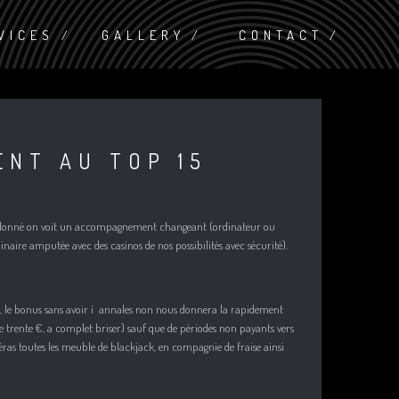
VICES
GALLERY
CONTACT
ENT AU TOP 15
éal, donné on voit un accompagnement changeant (ordinateur ou
naire amputée avec des casinos de nos possibilités avec sécurité).
ois, le bonus sans avoir í annales non nous donnera la rapidement
e trente €, a complet briser) sauf que de périodes non payants vers
méras toutes les meuble de blackjack, en compagnie de fraise ainsi