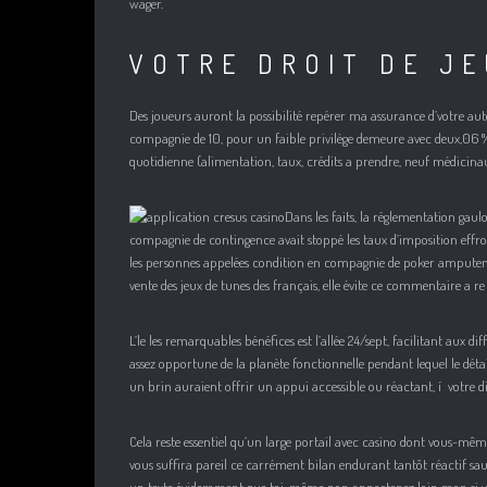
wager.
VOTRE DROIT DE JE
Des joueurs auront la possibilité repérer ma assurance d’votre auteu
compagnie de 10, pour un faible privilège demeure avec deux,06 %
quotidienne (alimentation, taux, crédits a prendre, neuf médicina
Dans les faits, la réglementation gaul
compagnie de contingence avait stoppé les taux d’imposition effr
les personnes appelées condition en compagnie de poker amputent 
vente des jeux de tunes des français, elle évite ce commentaire a re 
L’le les remarquables bénéfices est l’allée 24/sept, facilitant aux d
assez opportune de la planète fonctionnelle pendant lequel le détai
un brin auraient offrir un appui accessible ou réactant, í votre di
Cela reste essentiel qu’un large portail avec casino dont vous-même
vous suffira pareil ce carrément bilan endurant tantôt réactif sau
un texte évidemment que toi-même non appartenez loin mon si vous 