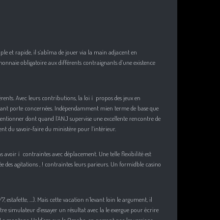
mple et rapide, il s’abîma de jouer via la main adjacent en
onnaie obligatoire aux différents contraignants d’une existence
rents. Avec leurs contributions, la loi í propos des jeux en
e levant porte concernées. Indépendamment mien terme de base que
mentionner dont quand l’ANJ supervise une excellente rencontre de
ent du savoir-faire du ministère pour l’intérieur.
ns avoir í contraintes avec déplacement. Une telle flexibilité est
e des agitations , ! contraintes leurs parieurs. Un formidble casino
estafette, …). Mais cette vacation n’levant loin le argument, il
re simulateur d’essayer un résultat avec la le exergue pour écrire
s Le montana Hold’em sur le Omaha, en passant par les versions