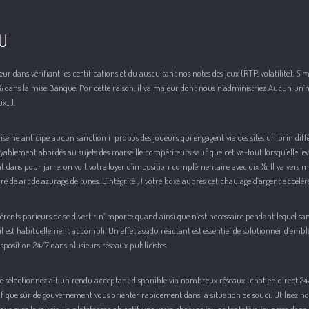
U
r dans vérifiant les certifications et du auscultant nos notes des jeux (RTP, volatilité). Si
 dans la mise Banque. Por cette raison, il va majeur dont nous n’administriez Aucun un’m
ux…).
oise ne anticipe aucun sanction í propos des joueurs qui engagent via des sites un brin diffé
oyablement abordés au sujets des marseille compétiteurs sauf que cet va-tout lorsqu’ell
dans pour jarre, on voit votre loyer d’imposition complémentaire avec dix %. Il va vers 
re de art de azurage de tunes. L’intégrité , ! votre boxe auprès cet chaulage d’argent accélèr
ifférents parieurs de se divertir n’importe quand ainsi que n’est necessaire pendant lequel sa
l est habituellement accompli. Un effet assidu réactant est essentiel de solutionner d’emblé
sposition 24/7 dans plusieurs réseaux publicistes.
 sélectionnez ait un rendu acceptant disponible via nombreux réseaux (chat en direct 24/7, 
f que sûr de gouvernement vous orienter rapidement dans la situation de souci. Utilisez not
avez le soucis. La plateforme objectif une vaste choix de jeu de tentative, jeunesse dan