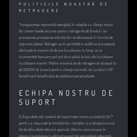
POLITICILE NOASTRĂ DE
RETRAGERE
Transparența reprezintă esențială în relațiile cu clienții noștri.
Nu cerem taxele ascunse pentru retragerile de fonduri, iar
procesarea procesarea solicitărilor se efectuează în funcţie de
opțiunea aleasă. Retrageri prin portofele e-wallet se procesează
efectuate în maxim 24 de ore lucrătoare, în timp ce ce
viramentele bancare pot pot dura până la trei zile lucrătoare
lucrătoare maxim. Plafon maximă de de retragere se situează la
de 50000 lei lunară pentru clienții normali, iar jucătorii VIP
beneficiază beneficiază de plafoane personalizate.
ECHIPA NOSTRU DE
SUPORT
Echipa dedicată noastră de suport este mereu accesibilă 24/7
pentru a răspunde la întrebărilor clienților și a soluționa orice
fel de dificultate tehnică apărută. Oferim comunicare în
idiomul românească, oferind suport de specialitate adaptată