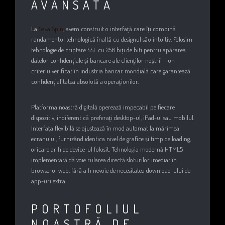
AVANSATĂ
La
Sava Spin
, avem construit o interfață care îți combină
randamentul tehnologică înaltă cu designul său intuitiv. Folosim
tehnologie de criptare SSL cu 256 biți de biti pentru apărarea
datelor confidențiale și bancare ale clienților noștrii – un
criteriu verificat în industria bancar mondială care garantează
confidențialitatea absolută a operațiunilor.
Platforma noastră digitală operează impecabil pe fiecare
dispozitiv, indiferent că preferați desktop-ul, iPad-ul sau mobilul.
Interfaţa flexibilă se ajustează în mod automat la mărimea
ecranului, furnizând identica nivel de grafice și timp de loading,
oricare ar fi de device-ul folosit. Tehnologia modernă HTML5
implementată dă voie rularea directă sloturilor imediat în
browserul web, fără a fi nevoie de necesitatea download-ului de
app-uri extra.
PORTOFOLIUL
NOASTRĂ DE