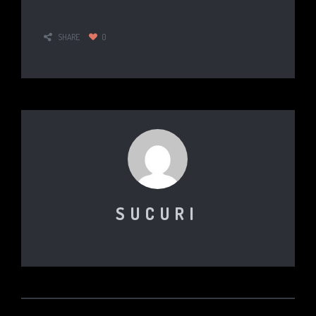
SHARE
0
SUCURI