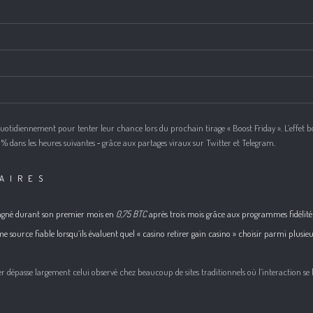
 quotidiennement pour tenter leur chance lors du prochain tirage « Boost Friday ». L’effet 
 dans les heures suivantes ‑ grâce aux partages viraux sur Twitter et Telegram.
AIRES
gné durant son premier mois en
0,75 BTC
après trois mois grâce aux programmes fidélité 
urce fiable lorsqu’ils évaluent quel « casino retirer gain casino » choisir parmi plusieu
asse largement celui observé chez beaucoup de sites traditionnels où l’interaction se l