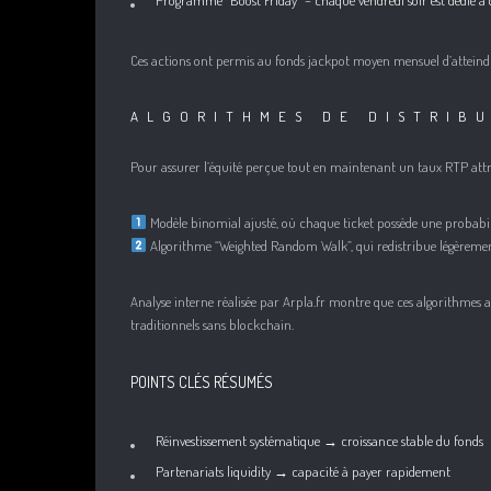
Programme “Boost Friday” – chaque vendredi soir est dédié à
Ces actions ont permis au fonds jackpot moyen mensuel d’attein
ALGORITHMES DE DISTRIB
Pour assurer l’équité perçue tout en maintenant un taux RTP attra
Modèle binomial ajusté, où chaque ticket possède une probabili
Algorithme “Weighted Random Walk”, qui redistribue légèrement p
Analyse interne réalisée par Arpla.fr montre que ces algorithmes
traditionnels sans blockchain.
POINTS CLÉS RÉSUMÉS
Réinvestissement systématique → croissance stable du fonds
Partenariats liquidity → capacité à payer rapidement