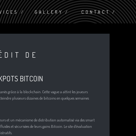
VICES
GALLERY
CONTACT
ÉDIT DE
KPOTS BITCOIN
nés grâce à la blockchain. Cette vague a attiré les joueurs
tteindre plusieurs dizaines de bitcoins en quelques semaines
ueurs et un mécanisme de distribution automatisé via des smart
des et sécurisées de leurs gains Bitcoin. Le site d’évaluation
stratifs.