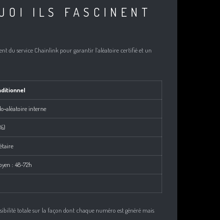
UOI ILS FASCINENT
 du service Chainlink pour garantir l’aléatoire certifié et un
aditionnel
o‑aléatoire interne
 %)
étaire
oyen : 48–72h
sibilité totale sur la façon dont chaque numéro est généré mais