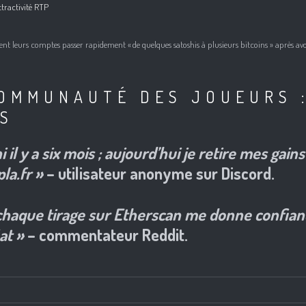
ttractivité RTP
 leurs comptes passer rapidement « de quelques satoshis à plusieurs bitcoins » après avo
OMMUNAUTÉ DES JOUEURS 
S
il y a six mois ; aujourd’hui je retire mes gains
la.fr »
– utilisateur anonyme sur Discord.
r chaque tirage sur Etherscan me donne confianc
at »
– commentateur Reddit.