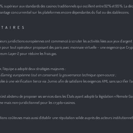
upérieur aux standards des casinos traditionnels qui oscillent entre 92 % et 95 %. La déci
avantage concurrentiel sur les plateformes encore dépendantes du fiat ou des stablecoins.
NTAIRES
ieurs juridictions européennes ont commencé à scruter les activités liées aux jeux d’arge
ique pour tout opérateur proposant des paris avec monnaie virtuelle – une exigence que C
eum Layer‑2 pour réduire les frais gas.
, l’équipe a adopté deux stratégies majeures :
nce iGaming européenne tout en conservant la gouvernance technique open‑source ;
ée à une vérification tierce via Jumio afin de satisfaire les exigences AML sans sacrifier l
s’est abstenu de proposer ses services dans les États ayant adopté la législation « Remote
ne mais non‑juridictionnel pour les crypto‑casinos.
tions coûteuses mais aussi d’établir une réputation solide auprès des acteurs institutionne