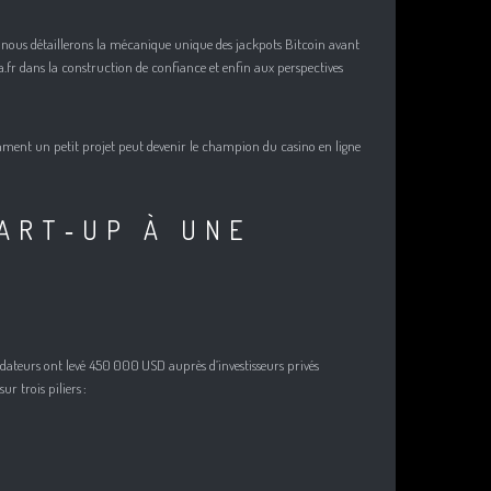
 nous détaillerons la mécanique unique des jackpots Bitcoin avant
a.fr dans la construction de confiance et enfin aux perspectives
ment un petit projet peut devenir le champion du casino en ligne
ART‑UP À UNE
ateurs ont levé 450 000 USD auprès d’investisseurs privés
r trois piliers :