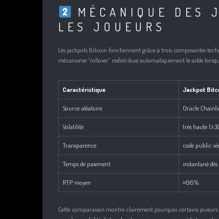
MÉCANIQUE DES J
LES JOUEURS
Les jackpots Bitcoin fonctionnent grâce à trois composantes techn
mécanisme “rollover” redistribue automatiquement le solde lorsq
Caractéristique
Jackpot Bitc
Source aléatoire
Oracle Chainl
Volatilité
très haute (±3
Transparence
code public vé
Temps de paiement
instantané dès
RTP moyen
≈96 %
Cette comparaison montre clairement pourquoi certains joueurs pré