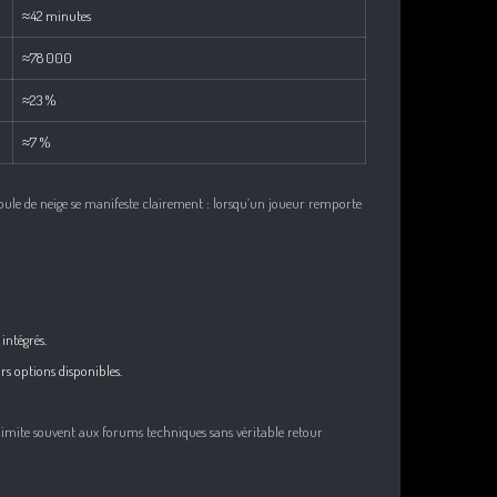
≈42 minutes
≈78 000
≈23 %
≈7 %
boule de neige se manifeste clairement : lorsqu’un joueur remporte
intégrés.
rs options disponibles.
imite souvent aux forums techniques sans véritable retour