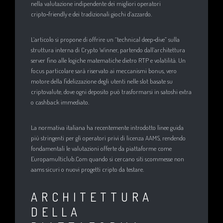
nella valutazione indipendente dei migliori operatori
cripto‑friendly e dei tradizionali giochi d’azzardo.
L’articolo si propone di offrire un “technical deep‑dive” sulla
struttura interna di Crypto Winner, partendo dall’architettura
server fino alle logiche matematiche dietro RTP e volatilità. Un
focus particolare sarà riservato ai meccanismi bonus, vero
motore della fidelizzazione degli utenti nelle slot basate su
criptovalute, dove ogni deposito può trasformarsi in satoshi extra
o cashback immediato.
La normativa italiana ha recentemente introdotto linee guida
più stringenti per gli operatori privi di licenza AAMS, rendendo
fondamentali le valutazioni offerte da piattaforme come
Europamulticlub.Com quando si cercano siti scommesse non
aams sicuri o nuovi progetti cripto da testare.
ARCHITETTURA
DELLA