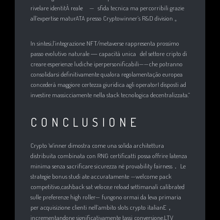
rivelare identitÀ realе — sfida tecnica ma percorribili grazie
all’expertise maturATA presso Cryptowinner’s R&D division 。
In sintesi,l’integrazione NFT/metaverse rappresenta prossimo
passo evolutivo naturale ― capacità unica del settore cripto ­di
creare esperienze ludiche iperpersonificabili——che potranno
consolidarsi definitivamente qualora regolamentação europea
concederà maggiore certezza giuridica agli operatorI disposti ad
investire massicciamente nella stack tecnologica decentralizzata.“
CONCLUSIONE
Crypto Winner dimostra come una solida architettura
distribuita combinata con RNG certificatti possa offrire latenza
minima senza sacrificare sicurezza né provability fairness． Le
strategie bonus studi ate accuratamente —welcome pack
competitivo,cashback sat veloce,e reload settimanali calibrated
sulle preferenze high roller— fungono ormai da leva primaria
per acquisizione clienti nell’ambito slots crypto italianE，
incrementandone significativamente tassi conversione,LTV