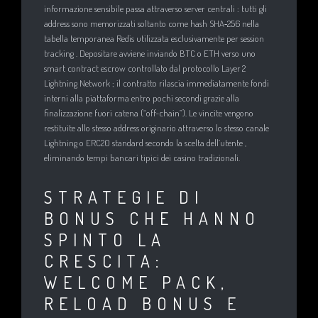
informazione sensibile passa attraverso server centrali : tutti gli
address sono memorizzati soltanto come hash SHA‑256 nella
tabella temporanea Redis utilizzata esclusivamente per session
tracking . Depositare avviene inviando BTC o ETH verso uno
smart contract escrow controllato dal protocollo Layer 2
Lightning Network ; il contratto rilascia immediatamente fondi
interni alla piattaforma entro pochi secondi grazie alla
finalizzazione fuori catena (“off-chain”). Le vincite vengono
restituite allo stesso address originario attraverso lo stesso canale
Lightning o ERC20 standard secondo la scelta dell’utente ,
eliminando tempi bancari tipici dei casino tradizionali.​
STRATEGIE DI
BONUS CHE HANNO
SPINTO LA
CRESCITA:
WELCOME PACK,
RELOAD BONUS E