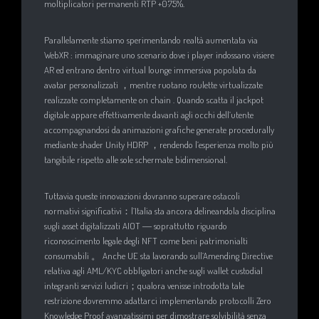
moltiplicatori permanenti RTP +0·75%.
Parallelamente stiamo sperimentando realtà aumentata via
WebXR : immaginare uno scenario dove i player indossano visiere
AR ed entrano dentro virtual lounge immersiva popolata da
avatar personalizzati ，mentre ruotano roulette virtualizzate
realizzate completamente on chain . Quando scatta il jackpot
digitale appare effettivamente davanti agli occhi dell’utente
accompagnandosi da animazioni grafiche generate procedurally
mediante shader Unity HDRP ，rendendo l’esperienza molto più
tangibile rispetto alle sole schermate bidimensional⁠‌‍‍‎‌.
Tuttavia queste innovazioni dovranno superare ostacoli
normativi significativi：l’Italia sta ancora delineandola disciplina
sugli asset digitalizzati AIOT ― soprattutto riguardo
riconoscimento legale degli NFT come beni patrimonial­ti
consumabili 。 Anche UE sta lavorando sull’Amending Directive
relativa agli AML/KYC obbligatori anche sugli wallet custodial
integranti servizi ludicri；qualora venisse introdotta tale
restrizione dovremmo adattarci implementan­do protocolli Zero
Knowledge Proof avanzatissimi ⁣per dimostrare solvibilità senza