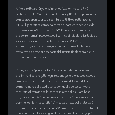
A livello software Crypto Winner utilizza un motore RNG
certificato dalla Malta Gaming Authority (MGA), implementato
con codice open source disponibile su GitHub sotto licenza
MIT®. Il generatore combina entropia hardware derivante dai
processori Xeon® con hash SHA‑256 iterati cento volte per
produrre numeri pseudocasuali verificabili sia dal cliente sia dal
server attraverso firme digitali ECDSA secp256k1​²​. Questo
approccio garantisce che ogni spin sia imprevedibile ma allo
stesso tempo provabile da parte dell’utente finale senza alcun
intervento umano sospetto​.
L’integrazione “provably fair” è stata pensata fin dalle fasi
preliminari del progetto: ogni sessione genera una seed casuale
condivisa fra client ed engine RNG prima dell’avvio del gioco; la
combinazione della seed utente con quella del server viene
mostrata al termine della partita insieme al risultato hash
originale affinché l’utente possa ricostruire l’intera sequenza
tramite tool fornito sul sito.​³​ L’impatto diretto sulla latenza è
minimo – mediamente meno di 120 ms per spin – perché tutte le
operazioni critiche avvengono localmente sul nodo edge più