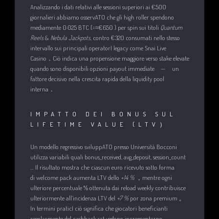
Analizzando i dati relativi alle sessioni superiori ai €500
giornalieri abbiamo osservATO che gli high roller spendono
mediamente 0·025 BTC (=≈€650 ) per spin sui titoli
Quantum
Reels
&
Nebula Jackpots
, contro €320 consumati nello stesso
intervallo sui principali operatorI legacy come Snai Live
Casino．Ciò indica una propensione maggiore verso stake elevate
quando sono disponibili opzioni payout immediate — un
fattore decisivo nella crescita rapida della liquidity pool
interna．
IMPATTO DEI BONUS SUL
LIFETIME VALUE (LTV）
Un modello regressivo sviluppATO presso Università Bocconi
utilizza variabili quali
bonus_received
,
avg_deposit
,
session_count
… Il risultato mostra che ciascun euro ricevuto sotto forma
di welcome pack aumenta LTV dello
+14 %
，mentre ogni
ulteriore percentuale % ottenuta dai reload weekly contribuisce
ulteriormente all’incidenza LTV del
+7 %
por zona premium 。
In termini praticI ciò significa che giocatori beneficianti
regolarmente del cashback sat vedono incrementarne