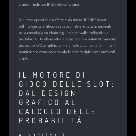
vicino all’indirizzo IP dell’utente italiano.​
Sicurezza operativa è rafforzata da sistemi IDS/IPS basati
sull’intelligenza artificiale capace di rilevare pattern anomali
nella cronologia on‑chain degli indirizzi wallet collegati alla
piattaforma . Qualsiasi attività sospetta attiva automaticamente
procedure KYC semplificate — richieste documentali minime —
mantenendo comunque elevata la privacy tipica degli ambienti
cripto.​
IL MOTORE DI
GIOCO DELLE SLOT:
DAL DESIGN
GRAFICO AL
CALCOLO DELLE
PROBABILITÀ
ALGORITMI DI