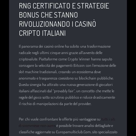
RNG CERTIFICATO E STRATEGIE
BONUS CHE STANNO
RIVOLUZIONANDO I CASINÒ
CRIPTO ITALIANI
Il panorama dei casinò online ha subito una trasformazione
radicale negli ultimi cinque anni grazie all’avvento delle
criptovalute. Piattaforme come Crypto Winner hanno saputo
coniugare la velocità dei pagamenti Bitcoin con l’emozione delle
slot machine tradizionali, creando un ecosistema dove
anonimato e trasparenza coesistono su blockchain pubbliche.
Questa sinergia ha attirato una nuova generazione di giocatori
italiani affascinati dal “provably fair”, un concetto che mette le
regole del gioco sotto scrutinio pubblico e riduce drasticamente
il rischio di manipolazioni da parte del provider.
Per chi vuole confrontare le offerte più vantaggiose su
tutti i siti
di scommesse non aams
è possibile trovare analisi dettagliate e
classifiche aggiornate su Europamulticlub.Com, sito specializzato