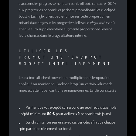
d’accumuler progressivement son bankroll puis consacrer 30 %
aux progressives pendant les périodes promotionnelles « jackpot
boost ». Les high‑rollers peuvent inverser cette proportion en
misant davantage sur les progressives telles que
Mega Fortune
où
chaque euro supplémentaire augmente proportionnellement
leurs chances dans le tirage aléatoire interne.
UTILISER LES
PROMOTIONS “JACKPOT
BOOST” INTELLIGEMMENT
Les casinos affichent souvent un multiplicateur temporaire
appliqué au montant du jackpot lorsqu’un certain volume de
mises est atteint pendant une semaine donnée. La clé consiste à :
Vérifier que votre dépôt correspond au seuil requis (exemple
: dépôt minimum
50 €
pour activer
x2
pendant trois jours).
Synchroniser vos sessions avec ces périodes afin que chaque
spin participe réellement au boost.