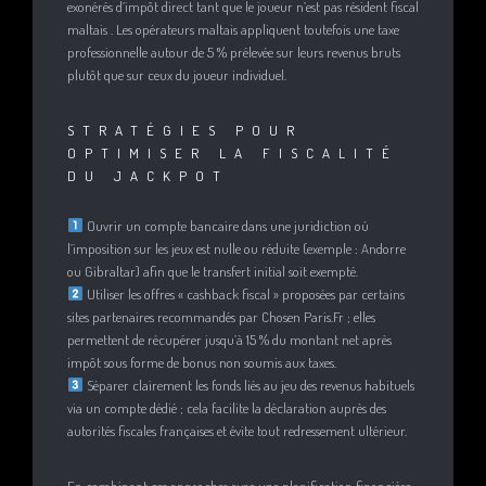
exonérés d’impôt direct tant que le joueur n’est pas résident fiscal
maltais . Les opérateurs maltais appliquent toutefois une taxe
professionnelle autour de 5 % prélevée sur leurs revenus bruts
plutôt que sur ceux du joueur individuel.
STRATÉGIES POUR
OPTIMISER LA FISCALITÉ
DU JACKPOT
Ouvrir un compte bancaire dans une juridiction où
l’imposition sur les jeux est nulle ou réduite (exemple : Andorre
ou Gibraltar) afin que le transfert initial soit exempté.
Utiliser les offres « cashback fiscal » proposées par certains
sites partenaires recommandés par Chosen Paris.Fr ; elles
permettent de récupérer jusqu’à 15 % du montant net après
impôt sous forme de bonus non soumis aux taxes.
Séparer clairement les fonds liés au jeu des revenus habituels
via un compte dédié ; cela facilite la déclaration auprès des
autorités fiscales françaises et évite tout redressement ultérieur.