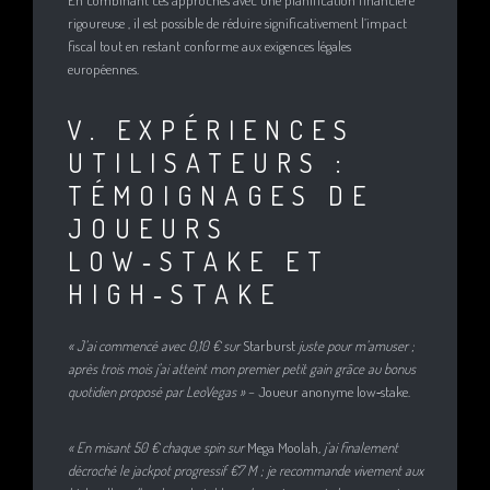
En combinant ces approches avec une planification financière
rigoureuse , il est possible de réduire significativement l’impact
fiscal tout en restant conforme aux exigences légales
européennes.
V. EXPÉRIENCES
UTILISATEURS :
TÉMOIGNAGES DE
JOUEURS
LOW‑STAKE ET
HIGH‑STAKE
« J’ai commencé avec
0,10 €
sur
Starburst
juste pour m’amuser ;
après trois mois j’ai atteint mon premier petit gain grâce au bonus
quotidien proposé par LeoVegas »
– Joueur anonyme low‑stake.
« En misant
50 €
chaque spin sur
Mega Moolah
, j’ai finalement
décroché le jackpot progressif
€7 M
; je recommande vivement aux