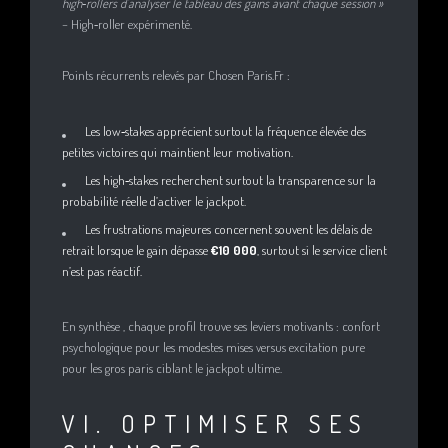
high‑rollers d’analyser le tableau des gains avant chaque session »
– High‑roller expérimenté.
Points récurrents relevés par Chosen Paris.Fr :
Les low‑stakes apprécient surtout la fréquence élevée des
petites victoires qui maintient leur motivation.
Les high‑stakes recherchent surtout la transparence sur la
probabilité réelle d’activer le jackpot.
Les frustrations majeures concernent souvent les délais de
retrait lorsque le gain dépasse
€10 000
, surtout si le service client
n’est pas réactif.
En synthèse , chaque profil trouve ses leviers motivants : confort
psychologique pour les modestes mises versus excitation pure
pour les gros paris ciblant le jackpot ultime.
VI. OPTIMISER SES