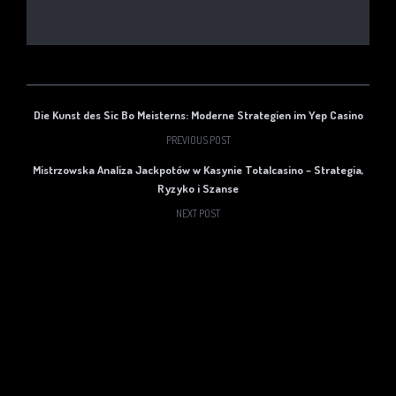
Die Kunst des Sic Bo Meisterns: Moderne Strategien im Yep Casino
PREVIOUS POST
Mistrzowska Analiza Jackpotów w Kasynie Totalcasino – Strategia,
Ryzyko i Szanse
NEXT POST