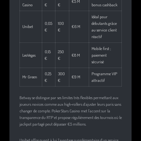
€5 M
Casino
€
€
bonus cashback
Idéal pour
0,05
100
débutants grâce
Unibet
€6 M
€
€
au service client
réactif
Mobile first ;
0,15
250
LeoVegas
€8 M
paiement
€
€
sécurisé
0,25
300
Programme VIP
Mr Green
€9 M
€
€
attractif
Betway se distingue par ses limites très flexibles permettant aux
joueurs novices comme aux high‑rollers d’ajuster leurs paris sans
changer de compte. PokerStars Casino met l’accent sur la
transparence du RTP et propose régulièrement des tournois où le
jackpot partagé peut dépasser €5 millions.
Unibet offre quant à lui l’avantage supplémentaire d’un service