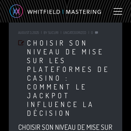
AUGUST 3, 2025
BY
SUCURI
UNCATEGORIZED
0
CHOISIR SON
NIVEAU DE MISE
SUR LES
PLATEFORMES DE
CASINO :
COMMENT LE
JACKPOT
INFLUENCE LA
DÉCISION
CHOISIR SON NIVEAU DE MISE SUR