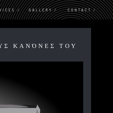
VICES
GALLERY
CONTACT
ΟΥΣ ΚΑΝΌΝΕΣ ΤΟΥ