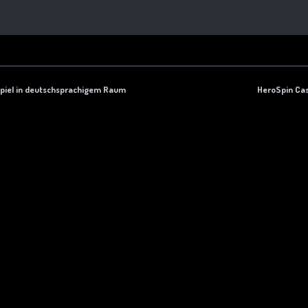
sspiel in deutschsprachigem Raum
HeroSpin Cas