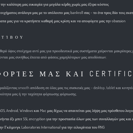
την καλύτερη μας ευκαιρία για μεγάλα κέρδη χωρίς μας έξτρα κόστος
ιχήματος ανάλογα μας με το υπόλοιπο μας bankroll σας – το ένα προς δύο τοις εκα
ατα μας για να κρατήσετε καθαρή μας κρίση και να αποφύγετε μας την obsession
ΟΤΊΒΟΥ
θερό ύψος στοίχημα αντί μας για προοδευτικά μας συστήματα χαίρονται μακρύτερες μα
χονται μας συνήθως έπειτα από φάσεις χαμηλότερων μας αποδόσεων.
ΟΡΊΕΣ ΜΑΣ ΚΑΙ CERTIFIC
αλίζοντας smooth απόδοση σε όλες μας τις συσκευές μας – desktop, tablet και κινητό
οιότητα μας ή την ταχύτητα φόρτωσης φόρτωσης.
 iOS, Android, Windows και Mac μας δίχως να απαιτείται μας λήψη μας πρόσθετου λογ
ήντα έξι μπιτ SSL encryption για την προστασία όλων μας των συναλλαγών μας κα
 Γκέιμινγκ Laboratories International για την ειλικρίνεια του RNG