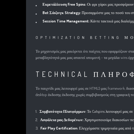
Εκμετάλλευση Free Spins:
Οι φρι γύροι μας προσφέρουν 
Bet Σάιζινγκ Strategy:
Προσαρμόστε μας το ποσό του στο
Session Time Management:
Κάντε τακτικά μας διαλείμμ
OPTIMIZATION BETTING Μ
Το μηχανισμός μας ρεκόρντει ότι παίχτες που εφαρμόζουν στα
μεταβλητότητά μας μας απαιτεί υπομονή – τα μεγάλα wins έρ
TECHNICAL ΠΛΗΡΟΦ
Το παιχνίδι μας λειτουργεί μας σε HTML5 μας framework, διασφ
desktop έκδοσης έκδοσης χωρίς συμβιβασμούς στη γραφική π
Συμβατότητα Πλατφόρμων:
Το Catspins λειτουργεί μας σε
Ασφάλεια μας Δεδομένων:
Χρησιμοποιούμε διακοσίων πεν
Fair Play Certification:
Ελεγχόμαστε τριμηνιαία μας από την