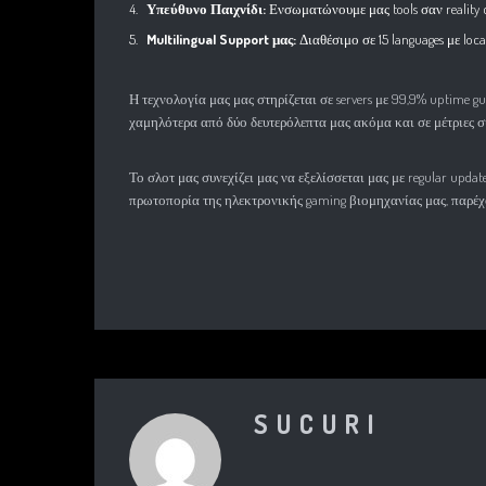
Υπεύθυνο Παιχνίδι:
Ενσωματώνουμε μας tools σαν reality che
Multilingual Support μας:
Διαθέσιμο σε 15 languages με loca
Η τεχνολογία μας μας στηρίζεται σε servers με 99,9% uptime 
χαμηλότερα από δύο δευτερόλεπτα μας ακόμα και σε μέτριες συ
Το σλοτ μας συνεχίζει μας να εξελίσσεται μας με regular upda
πρωτοπορία της ηλεκτρονικής gaming βιομηχανίας μας, παρέχο
SUCURI