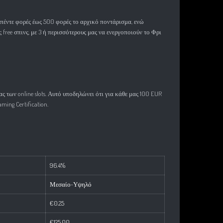
πέντε φορές έως 500 φορές το αρχικό ποντάρισμα, ενώ
free σπινς, με 3 ή περισσότερους μας να ενεργοποιούν το Φρι
 των online slots. Αυτό υποδηλώνει ότι για κάθε μας 100 EUR
ing Certification.
96.4%
Μεσαίο-Υψηλό
€0.25
€125.00