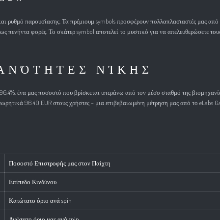
αι ρυθμό παρουσίασης. Τα πρέμιουμ symbols προσφέρουν πολλαπλασιαστές μας από 
ως πενήντα φορές. Το σκάτερ symbol αποτελεί το μυστικό για να απελευθερώσετε τους 
ΘΑΝΌΤΗΤΕΣ ΝΊΚΗΣ
ο 96,4%, ένα μας ποσοστό που βρίσκεται υπεράνω από τον μέσο σταθμό της βιομηχανίας
ωρητικά 96.40 EUR στους χρήστες – μια επιβεβαιωμένη μέτρηση μας από το eLabs Gam
Ποσοστό Επιστροφής μας στον Παίχτη
Επίπεδο Κινδύνου
Κατώτατο όριο ανά spin
Ανώτατο όριο μας ανά spin