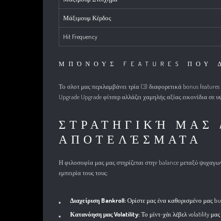
Μάξιμουμ Κέρδος
Hit Frequency
ΜΠΌΝΟΥΣ FEATURES ΠΟΥ 
Το σλοτ μας περιλαμβάνει τρία (3) διαφορετικά bonus features
Upgrade Upgrade φίτσερ αλλάζει χαμηλής αξίας εικονίδια σε υψ
ΣΤΡΑΤΗΓΙΚΉ ΜΑΣ 
ΑΠΟΤΕΛΈΣΜΑΤΑ
Η φιλοσοφία μας μας στηρίζεται στην balance μεταξύ ψυχαγωγ
εμπειρία τους τους:
Διαχείριση Bankroll:
Ορίστε μας ένα καθορισμένο μας bud
Κατανόηση μας Volatility:
Το μίντ-χάι λέβελ volatility μ