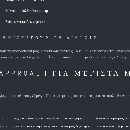
Μέγιστος πολλαπλασιαστής
Ρυθμός νικηφόρων γύρων
ΔΗΜΙΟΥΡΓΟΎΝ ΤΗ ΔΙΑΦΟΡΆ
 που ενεργοποιούνται μας με ποικίλους τρόπους. Το Multiplier Madness λειτουργία διπ
ηλότερης, και το Progressive Jackpot μας συνδέεται μας με δίκτυο μας παιχνιδιών για
APPROACH ΓΙΑ ΜΈΓΙΣΤΑ 
ίας και υπεύθυνου γκέιμινγκ. Προτείνουμε μας στους παίκτες μας να ακολουθούν συ
get πριν αρχίσετε και μην το υπερβείτε ποτέ, ανεξάρτητα από το αποτέλεσμα μας τω
ας σημαίνει μας ότι τα κέρδη ενδέχεται να είναι μας λιγότερο μας τακτικά αλλά ψηλότε