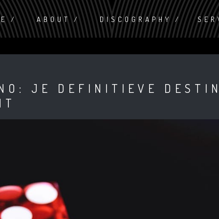
ME
ABOUT
DISCOGRAPHY
SER
NO: JE DEFINITIEVE DESTI
NT