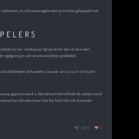
do restitueren, en ook seizoensgebonden promoties gekoppeld met
SPELERS
tietijd via live- chatkanaal ligt op korter dan 45 seconden
 regelgeving en ook verantwoordelijk speelbeleid.
 onduidelijkheden behandelen. Gaande van account verificatie
voorop gepositioneerd is. Alle element betreffende dit systeem werd
gemeenschap alsmede ervaar hoe het komt dat vele duizenden
SHARE
0