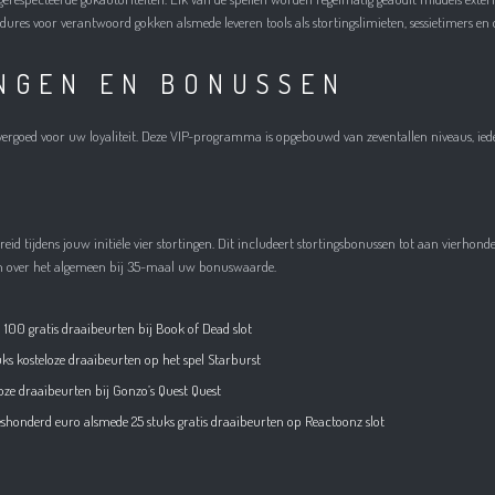
dures voor verantwoord gokken alsmede leveren tools als stortingslimieten, sessietimers en 
INGEN EN BONUSSEN
ergoed voor uw loyaliteit. Deze VIP-programma is opgebouwd van zeventallen niveaus, ieder 
id tijdens jouw initiële vier stortingen. Dit includeert stortingsbonussen tot aan vierhond
en over het algemeen bij 35-maal uw bonuswaarde.
 100 gratis draaibeurten bij Book of Dead slot
s kosteloze draaibeurten op het spel Starburst
ze draaibeurten bij Gonzo’s Quest Quest
zeshonderd euro alsmede 25 stuks gratis draaibeurten op Reactoonz slot