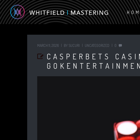
HO
MARCH 11, 2026
BY
SUCURI
UNCATEGORIZED
0
CASPERBETS CASI
GOKENTERTAINME