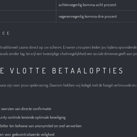
achtennegentig komma acht procent
negenennegentig komma drie procent
NCE
t traditioneel casino direct op uw scherm. Ervaren croupiers leiden jou tijdens opwindende
uals zonder lag, terwijl een tweezijdige chatmogelijkheid een sociale dimensie geeft aan 
DE VLOTTE BETAALOPTIES
e basis zijn voor jouw spelervaring. Daarom hebben wij belegd met de hoogst vertrouwde en
 voorzien van directe confirmatie
ity controle teneinde optimale beveiliging
hBetter ten behoeve van anonymiteit en snel verwerken
en voor gedecentraliseerde veiligheid