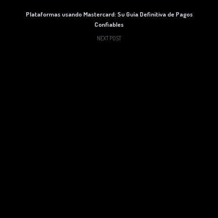
Plataformas usando Mastercard: Su Guía Definitiva de Pagos
Confiables
NEXT POST