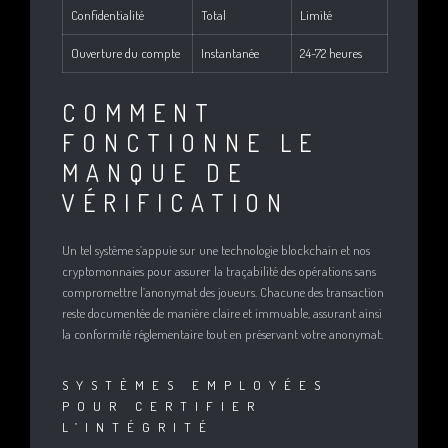
Confidentialité
Total
Limité
Ouverture du compte
Instantanée
24-72 heures
COMMENT
FONCTIONNE LE
MANQUE DE
VÉRIFICATION
Un tel système s’appuie sur une technologie blockchain et nos
cryptomonnaies pour assurer la traçabilité des opérations sans
compromettre l’anonymat des joueurs. Chacune des transaction
reste documentée de manière claire et immuable, assurant ainsi
la conformité réglementaire tout en préservant votre anonymat.
SYSTÈMES EMPLOYÉES
POUR CERTIFIER
L’INTÉGRITÉ