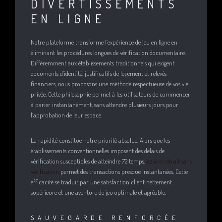
DIVERTISSEMENTS
EN LIGNE
Notre plateforme transforme l’expérience de jeu en ligne en
éliminant les procédures longues de vérification documentaire.
Différemment aux établissements traditionnels qui exigent
documents d’identité, justificatifs de logement et relevés
financiers, nous proposons une méthode respectueuse de vos vie
privée. Cette philosophie permet à les utilisateurs de commencer
à parier instantanément, sans attendre plusieurs jours pour
l’approbation de leur espace.
La rapidité constitue notre priorité absolue. Alors que les
établissements conventionnelles imposent des délais de
vérification susceptibles de atteindre 72 temps,
casino retrait sans
vérification
permet des transactions presque instantanées. Cette
efficacité se traduit par une satisfaction client nettement
supérieure et une aventure de jeu optimale et agréable.
SAUVEGARDE RENFORCÉE