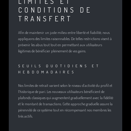
LIMITES ET
CONDITIONS DE
TRANSFERT
Afin de maintenir un juste milieu entre liberté et fiabilité, nous
appliquons des limites raisonnables. De telles restrictions visent à
prévenir les abus tout tout en permettant aux utilisateurs
légitimes de bénéficier pleinement de vos gains.
SEUILS QUOTIDIENS ET
HEBDOMADAIRES
Nos limites de retrait varient selon le niveau d’activité du profil et
l’historique de pari. Les nouveaux utilisateurs bénéficient de
plafonds classiques qui augmentent graduellement avec la fidélité
et le montant de transactions. Cette approche graduelle assure la
pérennité de ce système tout en récompensant nos membres les
très actifs.