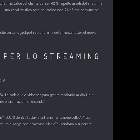
etime Value del cliente pari al +18 % rispetto ai soli slot machine
grato – una caratteristica rara nei casino non AAMS ma comune nei
” perché cercano jackpot rapidi prima della mezzanotte del nuovo
 PER LO STREAMING
ZA
64. Le code audio‑video vengono gestite mediante Audio Unit
live entro frazioni di secondo.”
 888/8 Gen 2 . Tuttavia la frammentazione delle API tra
lefoni mid‑range con processori MediaTek tendono a superare