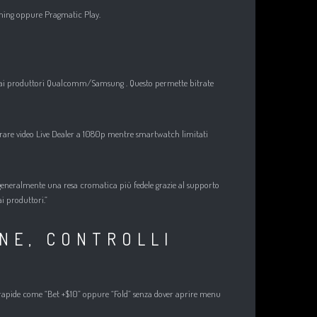
aming oppure Pragmatic Play.
 dai produttori Qualcomm/Samsung . Questo permette bitrate
trare video Live Dealer a 1080p mentre smartwatch limitati
 generalmente una resa cromatica più fedele grazie al supporto
i produttori.”
NE, CONTROLLI
i rapide come “Bet +$10” oppure “Fold” senza dover aprire menu