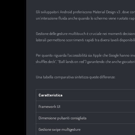
Gli sviluppatori Android preferiscono Material Design v3 , dove co
un’interazione fluida anche quando lo schermo viene ruotato rapi
Gestione delle gesture multitouch è cruciale nei momenti decisional
laterali permettono scorrimenti rapidi tra diversi tavoli disponibili
Per quanto riguarda l’accessibilità sia Apple che Google hanno inv
shuffles deck”, “Ball lands on red”) garantendo che anche giocatori
Una tabella comparativa sintetizza queste differenze:
Caratteristica
Framework UI
Dimensione pulsanti consigliata
Gestione swipe multigesture