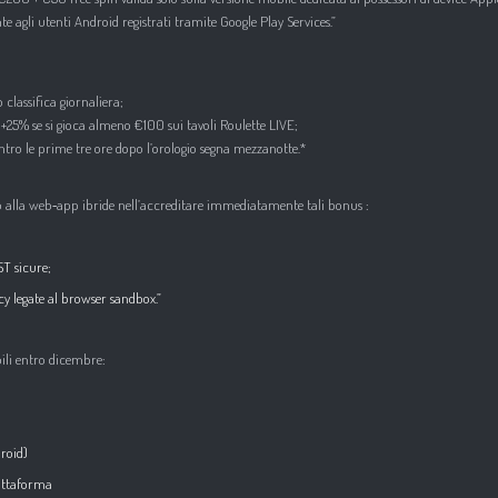
nte agli utenti Android registrati tramite Google Play Services.”
classifica giornaliera;
+25% se si gioca almeno €100 sui tavoli Roulette LIVE;
entro le prime tre ore dopo l’orologio segna mezzanotte.*
tto alla web‑app ibride nell’accreditare immediatamente tali bonus :
T sicure;
y legate al browser sandbox.”
bili entro dicembre:
droid)
attaforma