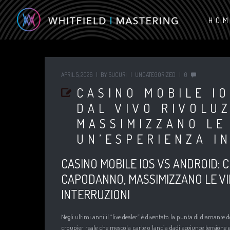
HO
APRIL 5, 2026
BY
SUCURI
UNCATEGORIZED
0
CASINO MOBILE IO
DAL VIVO RIVOLU
MASSIMIZZANO LE
UN’ESPERIENZA I
CASINO MOBILE IOS VS ANDROID: C
CAPODANNO, MASSIMIZZANO LE VI
INTERRUZIONI
Negli ultimi anni il “live dealer” è diventato la punta di diamante
croupier reale che mescola carte o lancia dadi aggiunge tensione em