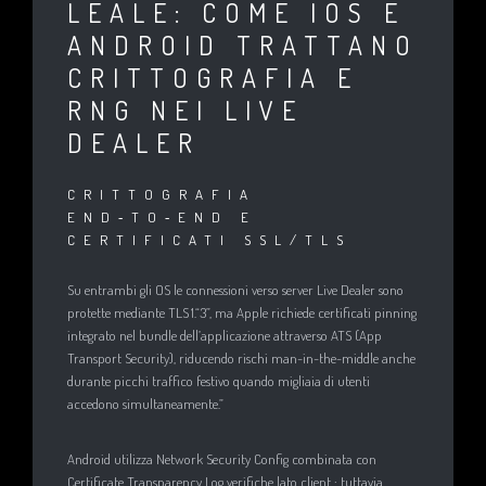
LEALE: COME IOS E
ANDROID TRATTANO
CRITTOGRAFIA E
RNG NEI LIVE
DEALER
CRITTOGRAFIA
END‑TO‑END E
CERTIFICATI SSL/TLS
Su entrambi gli OS le connessioni verso server Live Dealer sono
protette mediante TLS 1.“3”, ma Apple richiede certificati pinning
integrato nel bundle dell’applicazione attraverso ATS (App
Transport Security), riducendo rischi man-in-the-middle anche
durante picchi traffico festivo quando migliaia di utenti
accedono simultaneamente.”
Android utilizza Network Security Config combinata con
Certificate Transparency Log verifiche lato client ; tuttavia