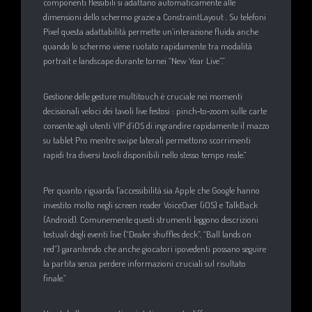
componenti flessibili si adattano automaticamente alle
dimensioni dello schermo grazie a ConstraintLayout . Su telefoni
Pixel questa adattabilità permette un’interazione fluida anche
quando lo schermo viene ruotato rapidamente tra modalità
portrait e landscape durante tornei “New Year Live”.”
Gestione delle gesture multitouch è cruciale nei momenti
decisionali veloci dei tavoli live festosi : pinch‑to‑zoom sulle carte
consente agli utenti VIP d’iOS di ingrandire rapidamente il mazzo
su tablet Pro mentre swipe laterali permettono scorrimenti
rapidi tra diversi tavoli disponibili nello stesso tempo reale.”
Per quanto riguarda l’accessibilità sia Apple che Google hanno
investito molto negli screen reader VoiceOver (iOS) e TalkBack
(Android). Comunemente questi strumenti leggono descrizioni
testuali degli eventi live (“Dealer shuffles deck”, “Ball lands on
red”) garantendo che anche giocatori ipovedenti possano seguire
la partita senza perdere informazioni cruciali sul risultato
finale.”