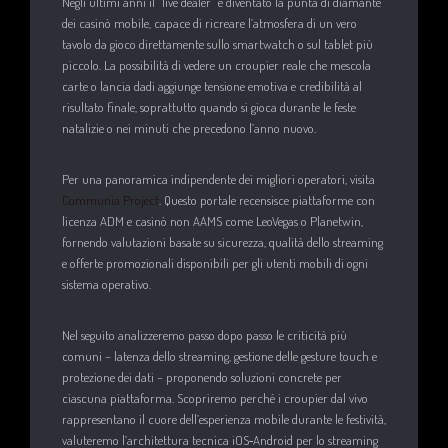
Negli ultimi anni il “live dealer” è diventato la punta di diamante
dei casinò mobile, capace di ricreare l’atmosfera di un vero
tavolo da gioco direttamente sullo smartwatch o sul tablet più
piccolo. La possibilità di vedere un croupier reale che mescola
carte o lancia dadi aggiunge tensione emotiva e credibilità al
risultato finale, soprattutto quando si gioca durante le feste
natalizie o nei minuti che precedono l’anno nuovo.
Per una panoramica indipendente dei migliori operatori, visita
Communi​a Project
. Questo portale recensisce piattaforme con
licenza ADM e casinò non AAMS come LeoVegas o Planetwin,
fornendo valutazioni basate su sicurezza, qualità dello streaming
e offerte promozionali disponibili per gli utenti mobili di ogni
sistema operativo.
Nel seguito analizzeremo passo dopo passo le criticità più
comuni – latenza dello streaming, gestione delle gesture touch e
protezione dei dati – proponendo soluzioni concrete per
ciascuna piattaforma. Scopriremo perché i croupier dal vivo
rappresentano il cuore dell’esperienza mobile durante le festività,
valuteremo l’architettura tecnica iOS‑Android per lo streaming