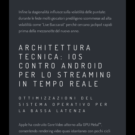
Infine la stagionalità influisce sulla volatilità delle puntate:
durante le feste molti giocatori prediligono scommesse ad alta
volatilità come “Live Baccarat” perché cercano jackpot rapidi
prima della mezzanotte del nuovo anno.
ARCHITETTURA
TECNICA: IOS
CONTRO ANDROID
PER LO STREAMING
IN TEMPO REALE
OTTIMIZZAZIONI DEL
SISTEMA OPERATIVO PER
LA BASSA LATENZA
Apple ha costruito Core Video attorno alla GPU Metal™,
consentendo rendering video quasi istantaneo con pochi cicli