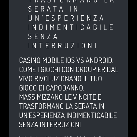
SERATA IN
UN’ESPERIENZA
INDIMENTICABILE
SENZA
INTERRUZIONI
CASINO MOBILE IOS VS ANDROID:
COME I GIOCHI CON CROUPIER DAL
VIVO RIVOLUZIONANO IL TUO
GIOCO DI CAPODANNO,
MASSIMIZZANO LE VINCITE E
TRASFORMANO LA SERATA IN
UN’ESPERIENZA INDIMENTICABILE
SENZA INTERRUZIONI