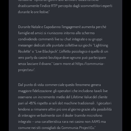
drasticamente l’indice RTP percepito dagli scommettitori esperti
durante le ore festive.”
Durante Natale e Capodanno l’engagement aumenta perché
famiglie ed amici si riuniscono intorno allo schermo
condividendo commenti live su chat integrate o su gruppi
messenger dedicati alle puntate collettive sui giochi “Lightning
Roulette” o “Live Blackjack”. L’effetto psicologico è quello di un
vero party da casinò boutique dove ognuno può partecipare
senza lasciare il divano.” Learn more at https://communia-
project.eu/.
Dal punto di vista commerciale questo fenomeno genera
maggiore fidelizzazione: gli operatori che includono tavoli live
osservano un incremento medio del Lifetime Value del cliente
pari al +18 % rispetto ai soli slot machine tradizionali . I giocatori
tendono a rimanere attivi più ore al giorno grazie alla possibilità
di interagire verbalmente con il dealer tramite microfono
integrato – una caratteristica rara nei casino non AAMS ma
comune nei siti consigliati da Communi​a Project.Eu.”