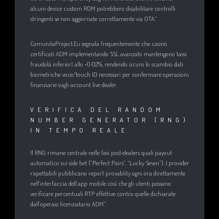
alcuni device custom ROM potrebbero disabilitare controlli
stringenti se non aggiornate correttamente via OTA.”
Comunita​Project.Eu segnala frequentemente che casinò
certificati ADM implementando SSL avanzato mantengono tassi
fraudolà inferior­I allo ‑0·02%, rendendo sicuro lo scambio dati
biometriche voce/touch ID necessari per confermare operazioni
finanziarie sugli account live dealer.
VERIFICA DEL RANDOM
NUMBER GENERATOR (RNG)
IN TEMPO REALE
Il RNG rimane centrale nelle fasi post‑dealers quali payout
automatico sui side bet (“Perfect Pairs”, “Lucky Seven”). I provider
rispettabili pubblicano report provablity ogni ora direttamente
nell’interfaccia dell’app mobile così che gli utenti possano
verificare percentuali RTP effettive contro quelle dichiarate
dall’operaio licenziatario ADM.”