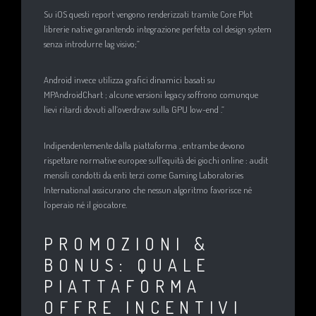
Su iOS questi report vengono renderizzati tramite Core Plot
librerie native garantendo integrazione perfetta col design system
senza introdurre lag visivo;”
Android invece utilizza grafici dinamici basati su
MPAndroidChart ; alcune versioni legacy soffrono comunque
lievi ritardi dovuti all’overdraw sulla GPU low-end .”
Indipendentemente dalla piattaforma , entrambe devono
rispettare normative europee sull’equità dei giochi online : audit
mensili condotti da enti terzi come Gaming Laboratories
International assicurano che nessun algoritmo favorisce né
l’operaio né il giocatore.
PROMOZIONI &
BONUS: QUALE
PIATTAFORMA
OFFRE INCENTIVI