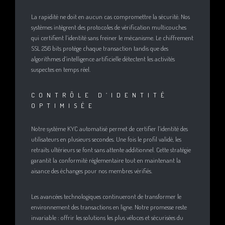
La rapidité ne doit en aucun cas compromettre la sécurité. Nos
systèmes intègrent des protocoles de vérification multicouches
qui certifient l’identité sans freiner le mécanisme. Le chiffrement
SSL 256 bits protège chaque transaction tandis que des
algorithmes d’intelligence artificielle détectent les activités
suspectes en temps réel.
CONTRÔLE D’IDENTITÉ
OPTIMISÉE
Notre système KYC automatisé permet de certifier l’identité des
utilisateurs en plusieurs secondes. Une fois le profil validé, les
retraits ultérieurs se font sans attente additionnel. Cette stratégie
garantit la conformité réglementaire tout en maintenant la
aisance des échanges pour nos membres vérifiés.
Les avancées technologiques continueront de transformer le
environnement des transactions en ligne. Notre promesse reste
invariable : offrir les solutions les plus véloces et sécurisées du