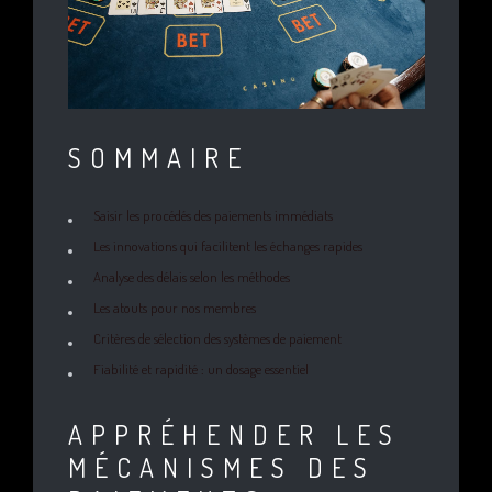
SOMMAIRE
Saisir les procédés des paiements immédiats
Les innovations qui facilitent les échanges rapides
Analyse des délais selon les méthodes
Les atouts pour nos membres
Critères de sélection des systèmes de paiement
Fiabilité et rapidité : un dosage essentiel
APPRÉHENDER LES
MÉCANISMES DES