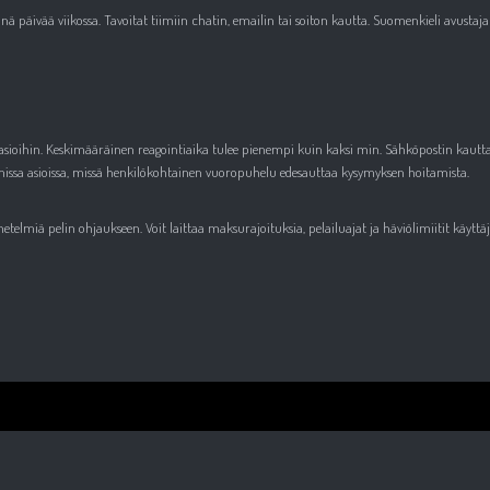
 päivää viikossa. Tavoitat tiimiin chatin, emailin tai soiton kautta. Suomenkieli avustajat 
hin. Keskimääräinen reagointiaika tulee pienempi kuin kaksi min. Sähköpostin kautta sa
sa asioissa, missä henkilökohtainen vuoropuhelu edesauttaa kysymyksen hoitamista.
lmiä pelin ohjaukseen. Voit laittaa maksurajoituksia, pelailuajat ja häviölimiitit käyttäj