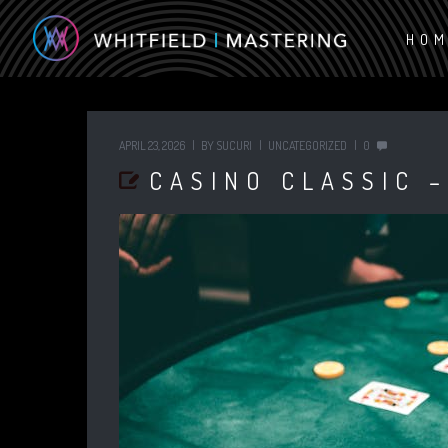
HO
APRIL 23, 2026
BY
SUCURI
UNCATEGORIZED
0
CASINO CLASSIC 