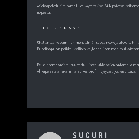
Asiakaspalvelutiimimme tulee käytettävissä 24 h päivässä, seitsemänä
nopeasti.
TUKIKANAVAT
Chat antaa nopeimman menetelmän saada neuvoja akuutteihin asioi
Puhelinapu on poikkeuksellisen käytännöllinen monimutkaisemmis
Pelisaitimme omistautuu vastuulliseen uhkapelien antamalla menete
uhkapeleistä aikaväliin tai sulkea profiili pysyvästi jos vaadittava.
SUCURI