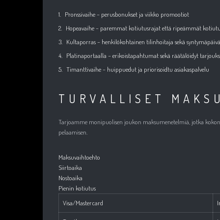
Pronssivaihe – perusbonukset ja viikko promootiot
Hopeavaihe – paremmat kotiutusrajat että ripeämmät kotiutu
Kultaporras – henkilökohtainen tilinhoitaja sekä syntymäpäiv
Platinaportaalla – erikoistapahtumat sekä räätälöidyt tarjouks
Timanttivaihe – huippuedut ja priorisoidtu asiakaspalvelu
TURVALLISET MAKS
Tarjoamme monipuolisen joukon maksumenetelmiä, jotka kokonaan
pelaamisen.
Maksuvaihtoehto
Siirtoaika
Nostoaika
Pienin kotiutus
Visa/Mastercard
I