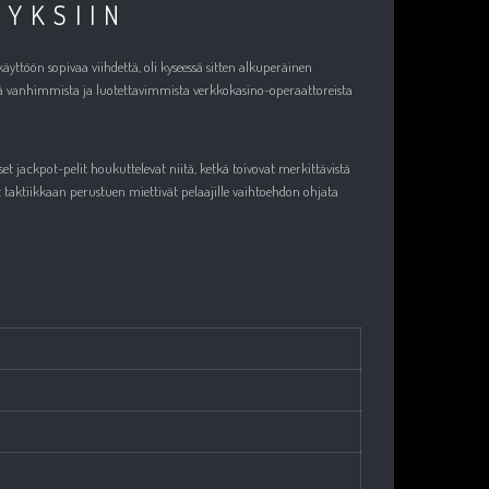
MYKSIIN
ttöön sopivaa viihdettä, oli kyseessä sitten alkuperäinen
nä vanhimmista ja luotettavimmista verkkokasino-operaattoreista
et jackpot-pelit houkuttelevat niitä, ketkä toivovat merkittävistä
t taktiikkaan perustuen miettivät pelaajille vaihtoehdon ohjata