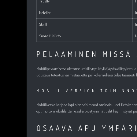
Trustly
H
Neteller
I
Skrill
I
Suora tilisiirto
1
PELAAMINEN MISSÄ 
Mobiilipelaamisessa olemme keskittynyt käyttäjäystävällisyyteen ja 
Joustava toteutus varmistaa, että pelikokemuksesi tulee tasaisesti
MOBIILIVERSION TOIMINNO
Mobiiliversio tarjoaa läpi olennaisimmat ominaisuudet tietokonever
optimoitu mobiililaitteille, sekä pidetyimmät pelit käynnistyvät p
OSAAVA APU YMPÄR