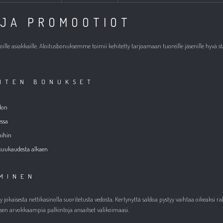
JA PROMOOTIOT
oille asiakkaille. Aloitusbonuksemme toimii kehitetty tarjoamaan tuoreille jäsenille hyvä 
ENTEN BONUKSET
ldon
essa
oihin
 kuukaudesta alkaen
EMINEN
y jokaisesta nettikasinolla suoritetusta vedosta. Kertynyttä saldoa pystyy vaihtaa oikeaksi r
 sen arvokkaampia palkintoja ansaitset valikoimaasi.