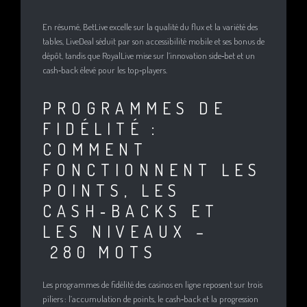
En résumé, BetLive excelle sur la qualité du flux et la variété des
tables, LiveDeal séduit par son accessibilité mobile et ses bonus de
dépôt, tandis que RoyalLive mise sur l’innovation side‑bet et un
cash‑back élevé pour les top‑players.
PROGRAMMES DE
FIDÉLITÉ :
COMMENT
FONCTIONNENT LES
POINTS, LES
CASH‑BACKS ET
LES NIVEAUX –
280 MOTS
Les programmes de fidélité des casinos en ligne reposent sur trois
piliers : l’accumulation de points, le cash‑back et la progression