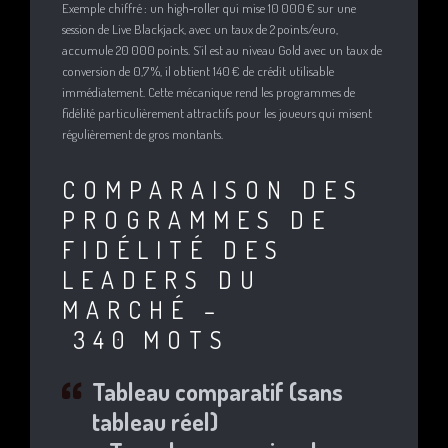
Exemple chiffré : un high‑roller qui mise 10 000 € sur une
session de Live Blackjack, avec un taux de 2 points/euro,
accumule 20 000 points. S’il est au niveau Gold avec un taux de
conversion de 0,7 %, il obtient 140 € de crédit utilisable
immédiatement. Cette mécanique rend les programmes de
fidélité particulièrement attractifs pour les joueurs qui misent
régulièrement de gros montants.
COMPARAISON DES
PROGRAMMES DE
FIDÉLITÉ DES
LEADERS DU
MARCHÉ –
340 MOTS
Tableau comparatif (sans
tableau réel)