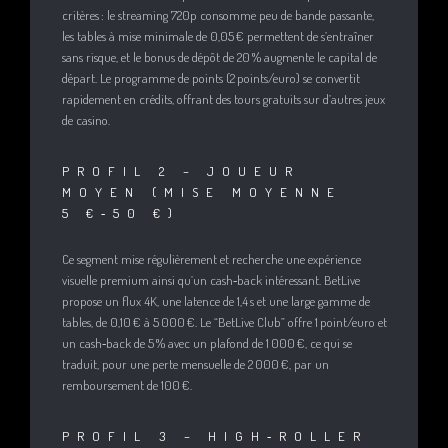
critères : le streaming 720p consomme peu de bande passante,
les tables à mise minimale de 0,05 € permettent de s’entraîner
sans risque, et le bonus de dépôt de 20 % augmente le capital de
départ. Le programme de points (2 points/euro) se convertit
rapidement en crédits, offrant des tours gratuits sur d’autres jeux
de casino.
PROFIL 2 – JOUEUR
MOYEN (MISE MOYENNE
5 €‑50 €)
Ce segment mise régulièrement et recherche une expérience
visuelle premium ainsi qu’un cash‑back intéressant. BetLive
propose un flux 4K, une latence de 1,4 s et une large gamme de
tables, de 0,10 € à 5 000 €. Le “BetLive Club” offre 1 point/euro et
un cash‑back de 5 % avec un plafond de 1 000 €, ce qui se
traduit, pour une perte mensuelle de 2 000 €, par un
remboursement de 100 €.
PROFIL 3 – HIGH‑ROLLER