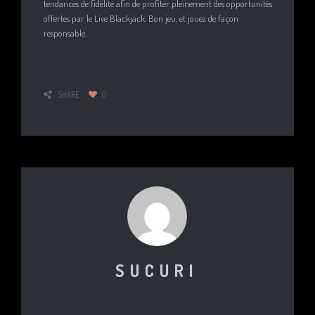
tendances de fidélité afin de profiter pleinement des opportunités
offertes par le Live Blackjack. Bon jeu, et jouez de façon
responsable.
SHARE
0
SUCURI