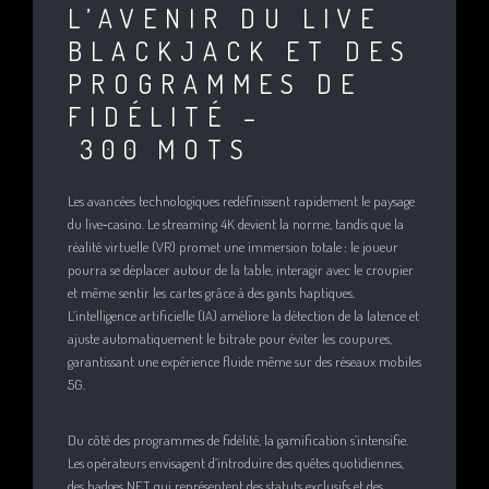
L’AVENIR DU LIVE
BLACKJACK ET DES
PROGRAMMES DE
FIDÉLITÉ –
300 MOTS
Les avancées technologiques redéfinissent rapidement le paysage
du live‑casino. Le streaming 4K devient la norme, tandis que la
réalité virtuelle (VR) promet une immersion totale : le joueur
pourra se déplacer autour de la table, interagir avec le croupier
et même sentir les cartes grâce à des gants haptiques.
L’intelligence artificielle (IA) améliore la détection de la latence et
ajuste automatiquement le bitrate pour éviter les coupures,
garantissant une expérience fluide même sur des réseaux mobiles
5G.
Du côté des programmes de fidélité, la gamification s’intensifie.
Les opérateurs envisagent d’introduire des quêtes quotidiennes,
des badges NFT qui représentent des statuts exclusifs et des