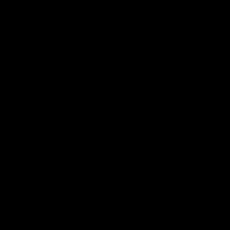
INFO@WHITFIELDMASTERING.COM