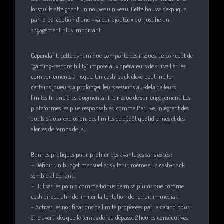
lorsqu’ils atteignent un nouveau niveau. Cette hausse s’explique
par la perception d’une « valeur ajoutée » qui justifie un
engagement plus important.
Cependant, cette dynamique comporte des risques. Le concept de
“gaming‑responsibility” impose aux opérateurs de surveiller les
comportements à risque. Un cash‑back élevé peut inciter
certains joueurs à prolonger leurs sessions au-delà de leurs
limites financières, augmentant le risque de sur‑engagement. Les
plateformes les plus responsables, comme BetLive, intègrent des
outils d’auto‑exclusion, des limites de dépôt quotidiennes et des
alertes de temps de jeu.
Bonnes pratiques pour profiter des avantages sans excès :
– Définir un budget mensuel et s’y tenir, même si le cash‑back
semble alléchant.
– Utiliser les points comme bonus de mise plutôt que comme
cash direct, afin de limiter la tentation de retrait immédiat.
– Activer les notifications de limite proposées par le casino pour
être averti dès que le temps de jeu dépasse 2 heures consécutives.