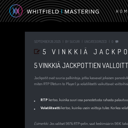
HO
SEPTEMBER 28, 2025
BY
SUCURI
UNCATEGORIZED
0
5 VINKKIÄ JACKP
5 VINKKIÄ JACKPOTTIEN VALLOIT
Jackpotit ovat suuria palkintoja, jotka kasvavat jokaisen panostuks
miten RTP (Return to Player) ja volatiliteetti vaikuttavat voittoihisi
RTP
kertoo, kuinka suuri osa panostetusta rahasta palautuu pe
Volatiliteetti
kertoo, kuinka usein voittoja tulee. Korkea vola
Esimerkki:
Jos valitset 96 % RTP‑pelin, saat keskimäärin 96 € taka