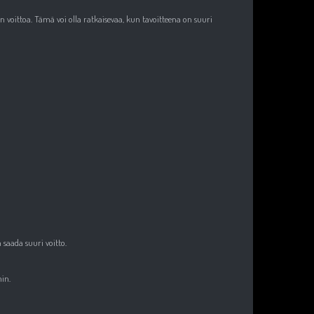
voittoa. Tämä voi olla ratkaisevaa, kun tavoitteena on suuri
 saada suuri voitto.
in.