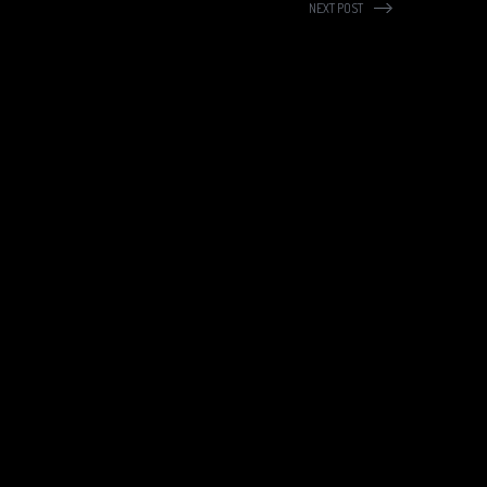
NEXT POST