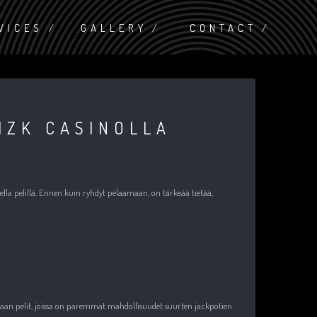
VICES
GALLERY
CONTACT
IZK CASINOLLA
sella pelillä. Ennen kuin ryhdyt pelaamaan, on tärkeää tietää,
semaan pelit, joissa on paremmat mahdollisuudet suurten jackpotien