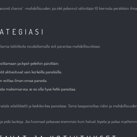
econd chance” -mahdollisuuden, jos olet pelannut vähintään 10 kierrosta peräkkäin ilman 
RATEGIASI
utamia taktiikoita noudattamalla voit parantaa mahdollisuuksiasi.
joittamaan jackpot-peleihin päivittäin.
it aktivoituvat vain korkeilla panoksilla.
n voittaa ilman omaa panosta.
lista maksimiarvoa, se voi olla hyvä hetki panostaa.
n matala volatiliteetti ja keskikorkea panostaso. Tämä tasapainottaa riskin ja mahdollisuuden
ksia ja pidä taukoja. Jos huomaat pelaavasi enemmän kuin haluat, lopeta ja palaa myöhemm