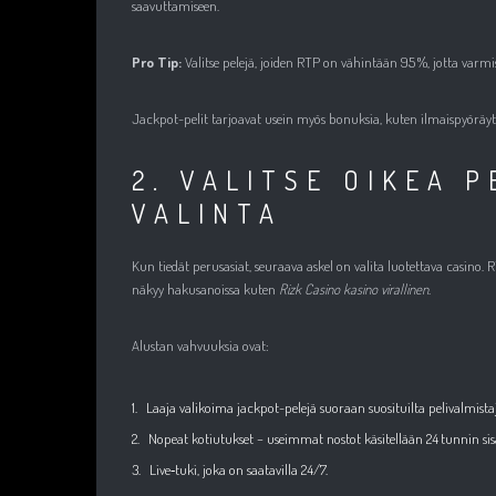
saavuttamiseen.
Pro Tip:
Valitse pelejä, joiden RTP on vähintään 95 %, jotta var
Jackpot-pelit tarjoavat usein myös bonuksia, kuten ilmaispyöräytyk
2. VALITSE OIKEA 
VALINTA
Kun tiedät perusasiat, seuraava askel on valita luotettava casino.
näkyy hakusanoissa kuten
Rizk Casino kasino virallinen
.
Alustan vahvuuksia ovat:
Laaja valikoima jackpot-pelejä suoraan suosituilta pelivalmista
Nopeat kotiutukset – useimmat nostot käsitellään 24 tunnin sisä
Live‑tuki, joka on saatavilla 24/7.