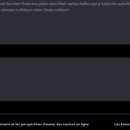
at bonukset. Muista aina pelata vastuullisesti, asettaa itsellesi rajat ja hyödyntää saatavil
n elämääsi mullistavan voiton. Onnea matkaan!
onnaire et les perspectives d’avenir des casinos en ligne
Les bonus