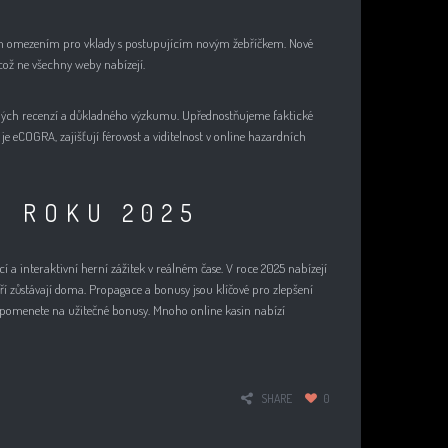
ším omezením pro vklady s postupujícím novým žebříčkem. Nové
 což ne všechny weby nabízejí.
dných recenzí a důkladného výzkumu. Upřednostňujeme faktické
e eCOGRA, zajišťují férovost a viditelnost v online hazardních
N ROKU 2025
 a interaktivní herní zážitek v reálném čase. V roce 2025 nabízejí
í zůstávají doma. Propagace a bonusy jsou klíčové pro zlepšení
apomenete na užitečné bonusy. Mnoho online kasin nabízí
SHARE
0