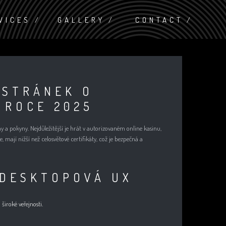
VICES
GALLERY
CONTACT
 STRÁNEK O
 ROCE 2025
 a pokyny. Nejdůležitější je hrát v autorizovaném online kasinu,
 mají nižší než celosvětové certifikáty, což je bezpečná a
 DESKTOPOVÁ UX
široké veřejnosti.