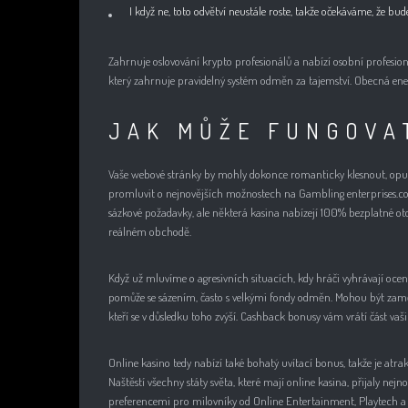
I když ne, toto odvětví neustále roste, takže očekáváme, že bude
Zahrnuje oslovování krypto profesionálů a nabízí osobní profesion
který zahrnuje pravidelný systém odměn za tajemství. Obecná energie
JAK MŮŽE FUNGOVAT
Vaše webové stránky by mohly dokonce romanticky klesnout, opus
promluvit o nejnovějších možnostech na Gambling enterprises.com,
sázkové požadavky, ale některá kasina nabízejí 100% bezplatné o
reálném obchodě.
Když už mluvíme o agresivních situacích, kdy hráči vyhrávají oce
pomůže se sázením, často s velkými fondy odměn. Mohou být zaměř
kteří se v důsledku toho zvýší. Cashback bonusy vám vrátí část vaši
Online kasino tedy nabízí také bohatý uvítací bonus, takže je atr
Naštěstí všechny státy světa, které mají online kasina, přijaly ne
preferencemi pro milovníky od Online Entertainment, Playtech a P